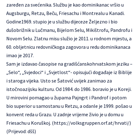
zaređen za svećenika. Službu je kao dominikanac vršio u
Augsburgu, Retzu, Beču, Friesachu i Montrealu u Kanadi.
Godine1969. stupio je u službu dijeceze Željezno i bio
dušobrižnik u Lučmanu, Bijelom Selu, Mikištrofu, Pandrofu i
Novom Selu. Zlatnu misu služio je 2011. u rodnom mjestu, a
60. obljetnicu redovničkoga zagovora u redu dominikanaca
imao je 2017.
Sam je izdavao časopise na gradišćanskohrvatskom jeziku –
„Selo“, „Svjedoci“ i „Svjetlost“- opisujući događaje iz Biblije
i staroga vijeka. Usto se Šatović uvijek zanimao za
istočnoazijsku kulturu. Od 1984. do 1986. boravio je u Koreji.
U mirovini pomagao u župama Pajngrt i Pandrof i potom
bio superior u samostanu u Retzu, a odanle je 1999. pošao u
konvent reda u Grazu. U zadnje vrijeme živio je u domu u
Friesachu u Koruškoj. (
https://volksgruppen.orf.at/hrvati/
)
(Prijevod: dšš)