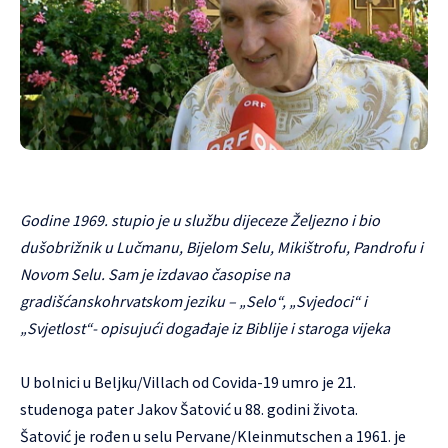
Godine 1969. stupio je u službu dijeceze Željezno i bio
dušobrižnik u Lučmanu, Bijelom Selu, Mikištrofu, Pandrofu i
Novom Selu. Sam je izdavao časopise na
gradišćanskohrvatskom jeziku – „Selo“, „Svjedoci“ i
„Svjetlost“- opisujući događaje iz Biblije i staroga vijeka
U bolnici u Beljku/Villach od Covida-19 umro je 21.
studenoga pater Jakov Šatović u 88. godini života.
Šatović je rođen u selu Pervane/Kleinmutschen a 1961. je