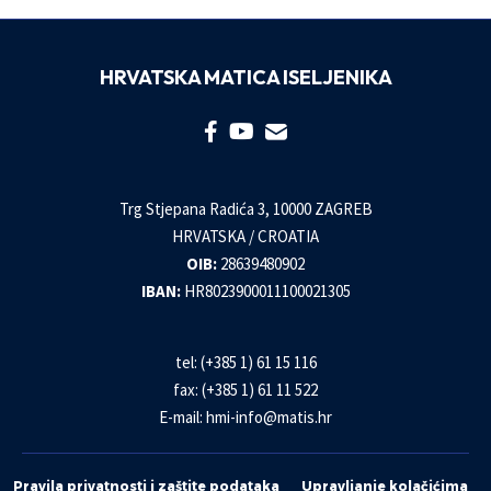
HRVATSKA MATICA ISELJENIKA
Trg Stjepana Radića 3, 10000 ZAGREB
HRVATSKA / CROATIA
OIB:
28639480902
IBAN:
HR8023900011100021305
tel: (+385 1) 61 15 116
fax: (+385 1) 61 11 522
E-mail:
hmi-info@matis.hr
Pravila privatnosti i zaštite podataka
Upravljanje kolačićima