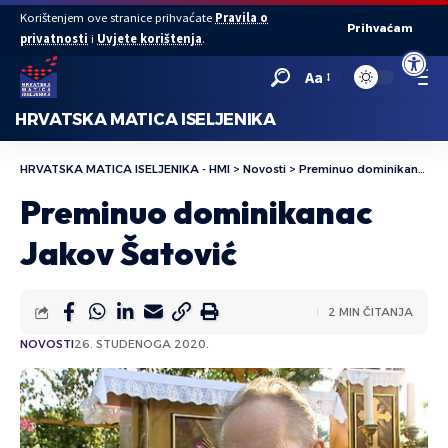
Korištenjem ove stranice prihvaćate
Pravila o
Prihvaćam
privatnosti
i
Uvjete korištenja
.
Open to
Aa
HRVATSKA MATICA ISELJENIKA
HRVATSKA MATICA ISELJENIKA - HMI
>
Novosti
>
Preminuo dominikanac Jakov Šatović
Preminuo dominikanac
Jakov Šatović
2 MIN ČITANJA
NOVOSTI
26. STUDENOGA 2020.