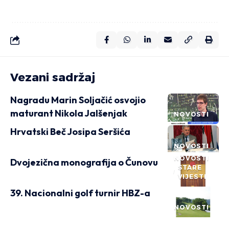
Vezani sadržaj
Nagradu Marin Soljačić osvojio
maturant Nikola Jalšenjak
NOVOSTI
Hrvatski Beč Josipa Seršića
NOVOSTI
NOVOSTI
Dvojezična monografija o Čunovu
STARE
VIJESTI
39. Nacionalni golf turnir HBZ-a
NOVOSTI