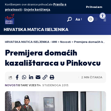
Korištenjem ove stranice prihvaćate
Pravila o
Prihvaćam
privatnosti
i
Uvjete korištenja
.
Open to
Aa
HRVATSKA MATICA ISELJENIKA
HRVATSKA MATICA ISELJENIKA - HMI
>
Novosti
>
Premijera domaćih kazalištaraca u Pinkovcu
Premijera domaćih
kazalištaraca u Pinkovcu
2 MIN ČITANJA
NOVOSTI
STARE VIJESTI
4. STUDENOGA 2013.