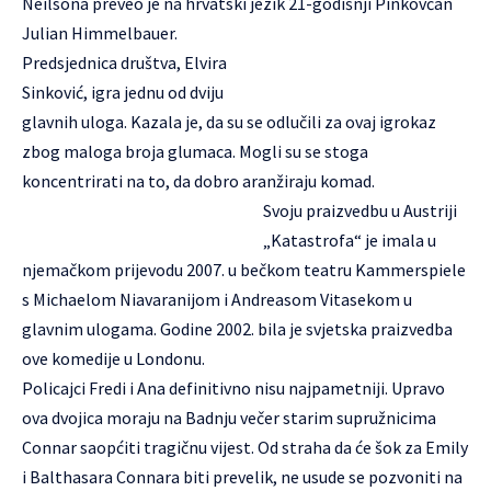
Neilsona preveo je na hrvatski jezik 21-godišnji Pinkovčan
Julian Himmelbauer.
Predsjednica društva, Elvira
Sinković, igra jednu od dviju
glavnih uloga. Kazala je, da su se odlučili za ovaj igrokaz
zbog maloga broja glumaca. Mogli su se stoga
koncentrirati na to, da dobro aranžiraju komad.
Svoju praizvedbu u Austriji
„Katastrofa“ je imala u
njemačkom prijevodu 2007. u bečkom teatru Kammerspiele
s Michaelom Niavaranijom i Andreasom Vitasekom u
glavnim ulogama. Godine 2002. bila je svjetska praizvedba
ove komedije u Londonu.
Policajci Fredi i Ana definitivno nisu najpametniji. Upravo
ova dvojica moraju na Badnju večer starim supružnicima
Connar saopćiti tragičnu vijest. Od straha da će šok za Emily
i Balthasara Connara biti prevelik, ne usude se pozvoniti na