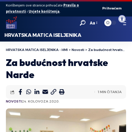
Korištenjem ove stranice prihvaćate
Pravila o
Prihvaćam
privatnosti
i
Uvjete korištenja
.
Open to
Aa
HRVATSKA MATICA ISELJENIKA
HRVATSKA MATICA ISELJENIKA - HMI
>
Novosti
>
Za budućnost hrvatske Narde
Za budućnost hrvatske
Narde
1 MIN ČITANJA
NOVOSTI
24. KOLOVOZA 2020.