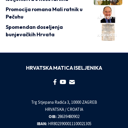
Promocija romana Mali ratnik u
Pečuhu
NOVOSTI
Spomendan doseljenja
bunjevačkih Hrvata
NOVOSTI
HRVATSKA MATICA ISELJENIKA
Trg Stjepana Radića 3, 10000 ZAGREB
HRVATSKA / CROATIA
OIB:
28639480902
IBAN:
HR8023900011100021305