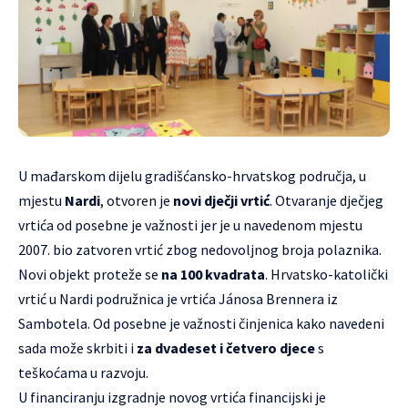
U mađarskom dijelu gradišćansko-hrvatskog područja, u
mjestu
Nardi
, otvoren je
novi dječji vrtić
. Otvaranje dječjeg
vrtića od posebne je važnosti jer je u navedenom mjestu
2007. bio zatvoren vrtić zbog nedovoljnog broja polaznika.
Novi objekt proteže se
na 100 kvadrata
. Hrvatsko-katolički
vrtić u Nardi podružnica je vrtića Jánosa Brennera iz
Sambotela. Od posebne je važnosti činjenica kako navedeni
sada može skrbiti i
za dvadeset i četvero djece
s
teškoćama u razvoju.
U financiranju izgradnje novog vrtića financijski je