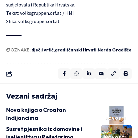
sudjelovala i Republika Hrvatska.
Tekst:
volksgruppen.orf.at
/ HMI
Slika: volksgruppen.orf.at
OZNAKE:
dječji vrtić
gradišćanski Hrvati
Narda Gradišće
Vezani sadržaj
Nova knjiga o Croatan
Indijancima
NOVOSTI
Susret pjesnika iz domovine i
iseljeništva u Rešetarima
NOVOSTI