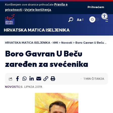
Korištenjem ove stranice prihvaćate
Pravila o
Prihvaćam
privatnosti
i
Uvjete korištenja
.
Open to
Aa
HRVATSKA MATICA ISELJENIKA
HRVATSKA MATICA ISELJENIKA - HMI
>
Novosti
>
Boro Gavran U Beču zaređen za svećenika
Boro Gavran U Beču
zaređen za svećenika
1 MIN ČITANJA
NOVOSTI
26. LIPNJA 2019.