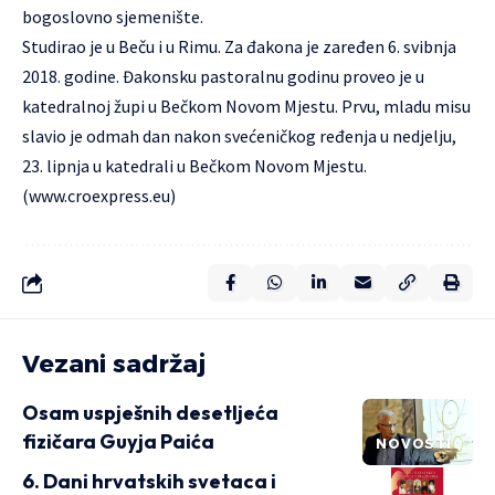
bogoslovno sjemenište.
Studirao je u Beču i u Rimu. Za đakona je zaređen 6. svibnja
2018. godine. Đakonsku pastoralnu godinu proveo je u
katedralnoj župi u Bečkom Novom Mjestu. Prvu, mladu misu
slavio je odmah dan nakon svećeničkog ređenja u nedjelju,
23. lipnja u katedrali u Bečkom Novom Mjestu.
(
www.croexpress.eu
)
Vezani sadržaj
Osam uspješnih desetljeća
fizičara Guyja Paića
NOVOSTI
6. Dani hrvatskih svetaca i