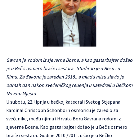
Gavran je rodom iz sjeverne Bosne, a kao gastarbajter došao
je u Beč s osmero braće i sestara. Studirao je u Beču i u
Rimu. Za đakona je zaređen 2018., a mladu misu slavio je
odmah dan nakon svećeničkog ređenja u katedrali u Bečkom
Novom Mjestu
U subotu, 22. lipnja u bečkoj katedrali Svetog Stjepana
kardinal Christoph Schönborn osmoricu je zaredio za
svećenike, među njima i Hrvata Boru Gavrana rodom iz
sjeverne Bosne. Kao gastarbajter došao je u Beč s osmero
braće i sestara. Godine 2010./2011. ušao je u Bečko