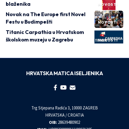
blaženika
NOVOSTI
Novak na The Europe first Novel
Festu u Budimpešti
NOVOSTI
Titanic Carpathia u Hrvatskom
školskom muzeju u Zagrebu
NOVOSTI
HRVATSKA MATICA ISELJENIKA
Trg Stjepana Radića 3, 10000 ZAGREB
HRVATSKA / CROATIA
OIB:
28639480902