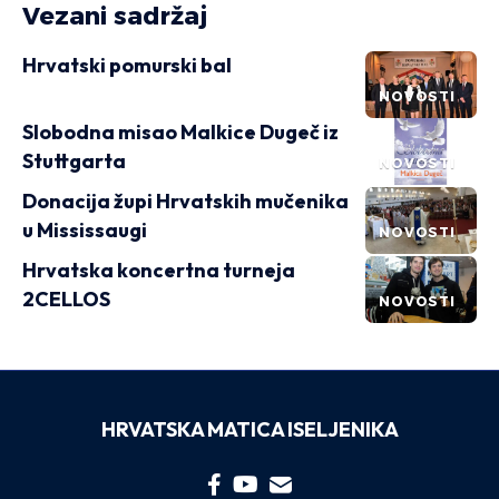
Vezani sadržaj
Hrvatski pomurski bal
NOVOSTI
Slobodna misao Malkice Dugeč iz
Stuttgarta
NOVOSTI
Donacija župi Hrvatskih mučenika
u Mississaugi
NOVOSTI
Hrvatska koncertna turneja
2CELLOS
NOVOSTI
HRVATSKA MATICA ISELJENIKA