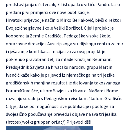
predstavljanja u četvrtak, 7. listopada u vrtiću Pandrofa su
predani prvi primjerci ove nove publikacije.
Hrvatski prijevod je načinio Mirko Berlaković, bivši direktor
Dvojezične glavne škole Veliki Borištof. Cijeli projekt je
kooperacija Zemlje Gradišće, Pedagoške visoke škole,
obrazovne direkcije i Austrijskoga studijskoga centra za mir
i rješavanje konflikata. Inicijativu za ovaj projekt je
pokrenuo pravobranitelj za mlade Kristijan Reumann.
Predsjednik Savjeta za hrvatsku narodnu grupu Martin
Ivančić kaže kako je prijevod iz njemačkoga na tri jezika
gradišćanskih manjina rezultat je djelovanja takozvanoga
Forum4Gradišće, u kom Savjeti za Hrvate, Mađare i Rome
razvijaju suradnju s Pedagoškom visokom školom Gradišće.
Cilj je, da se po mogućnosti sve publikacije i podloge za
dvojezično podučavanje prevedu i objave na sva tri jezika.
(
https://volksgruppen.orf.at/
) Prijevod. dšš