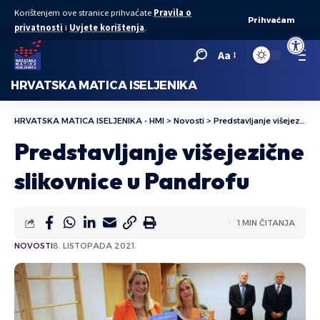
Korištenjem ove stranice prihvaćate
Pravila o
Prihvaćam
privatnosti
i
Uvjete korištenja
.
Open to
Aa
HRVATSKA MATICA ISELJENIKA
HRVATSKA MATICA ISELJENIKA - HMI
>
Novosti
>
Predstavljanje višejezične slikovnice u Pandrofu
Predstavljanje višejezične
slikovnice u Pandrofu
1 MIN ČITANJA
NOVOSTI
8. LISTOPADA 2021.