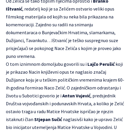
Od Zelića se tako toplim riječima oprostio i
Branko
Ištvanić
, redatelj koji je sa Zelićem ostvario veliki opus
filmskog materijala od kojih su neka bila prikazana na
komemoraciji. Zajedno su radili na snimanju
dokumentaraca o Bunjevačkim Hrvatima, slamarkama,
Dužijanci, Tavankutu…Ištvanić je teško suspregnuo suze
prisjećajući se pokojnog Nace Zelića s kojim je proveo jako
puno vremena.
O tom iznimnom domoljubu govorili su i
Lajčo Perušić
koji
je prikazao Nacin književni opus te naglasio značaj
Dužijance koju je u teškim političkim vremenima krajem 60-
ih godina formirao Naco Zelić. O zajedničkom odrastanju i
životu u Subotici govorio je i
Antun Vujević
, predsjednik
Društva vojvođanskih i podunavskih Hrvata, a koliko je Zelić
ostavio traga u radu Matice Hrvatske ispričao je njezin
istaknuti član
Stjepan Sučić
naglasivši kako je upravo Zelić
bio inicijator utemeljenja Matice Hrvatske u Vojvodini. U