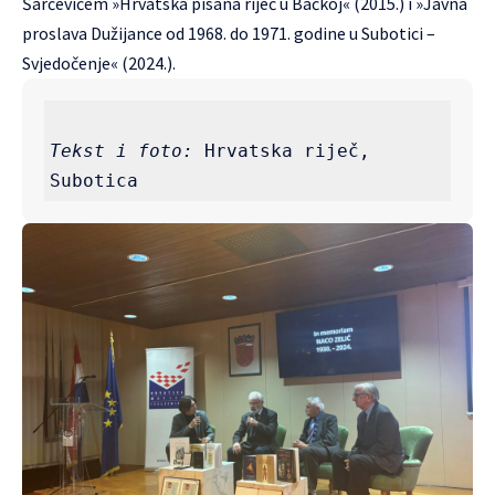
Šarčevićem »Hrvatska pisana riječ u Bačkoj« (2015.) i »Javna
proslava Dužijance od 1968. do 1971. godine u Subotici –
Svjedočenje« (2024.).
Tekst i foto:
 Hrvatska riječ, 
Subotica