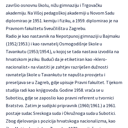
završio osnovnu školu, nižu gimnaziju i Trgovačku
akademiju. Na Višoj pedagoškoj akademiji u Novom Sadu
diplomirao je 1951. kemiju i fiziku, a 1959. diplomirao je na
Pravnom fakultetu Sveučilišta u Zagrebu.
Radio je kao nastavnik na Nepotpunoj gimnaziji u Bajmaku
(1952/1953.) i kao ravnatelj Osmogodišnje škole u
Tavankutu (1953/1954.), u kojoj se tada nastava izvodila na
hrvatskom jeziku. Budući da je etiketiran kao »klero-
nacionalist« na vlastiti je zahtjev razriješen dužnosti
ravnatelja škole u Tavankutu te napušta prosvjetu i
preseljava se u Zagreb, gdje upisuje Pravni fakultet. Tijekom
studija radi kao knjigovođa. Godine 1958. vraća se u
Suboticu, gdje se zaposlio kao pravni referent u tvornici
Bratstvo. Zatim je sudijski pripravnik (1960/1961.) a 1961.
postaje sudac Sreskoga suda i Okružnoga suda u Subotici.
Zbog djelovanja s pozicija hrvatskoga nacionalizma, kao