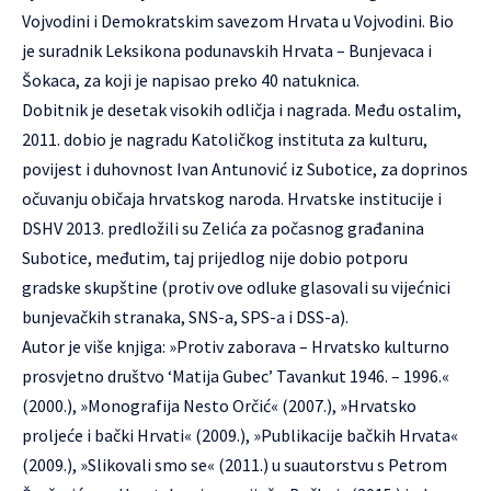
Vojvodini i Demokratskim savezom Hrvata u Vojvodini. Bio
je suradnik Leksikona podunavskih Hrvata – Bunjevaca i
Šokaca, za koji je napisao preko 40 natuknica.
Dobitnik je desetak visokih odličja i nagrada. Među ostalim,
2011. dobio je nagradu Katoličkog instituta za kulturu,
povijest i duhovnost Ivan Antunović iz Subotice, za doprinos
očuvanju običaja hrvatskog naroda. Hrvatske institucije i
DSHV 2013. predložili su Zelića za počasnog građanina
Subotice, međutim, taj prijedlog nije dobio potporu
gradske skupštine (protiv ove odluke glasovali su vijećnici
bunjevačkih stranaka, SNS-a, SPS-a i DSS-a).
Autor je više knjiga: »Protiv zaborava – Hrvatsko kulturno
prosvjetno društvo ‘Matija Gubec’ Tavankut 1946. – 1996.«
(2000.), »Monografija Nesto Orčić« (2007.), »Hrvatsko
proljeće i bački Hrvati« (2009.), »Publikacije bačkih Hrvata«
(2009.), »Slikovali smo se« (2011.) u suautorstvu s Petrom