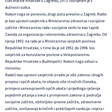
član Matice hrvatske u Zagrebu, 1973. razriješen je s
dužnosti sudca.
Nakon toga se ponovno, drugi puta preselio u Zagreb. Radio
je kao upravni savjetnik u Ministarstvu zdravstva i socijalne
zaštite i Ministarstvu rada i socijalne skrbi te kao tajnik
Zavoda za organizaciju i ekonomiku zdravstva u Zagrebu. Od
lipnja 1992. na radu je u Ministarstvu vanjskih poslova
Republike Hrvatske, s time da je od 1992. do 1996. bio
savjetnik za konzularne poslove u Veleposlanstvu
Republike Hrvatske u Budimpešti. Nakon toga odlazi u
mirovinu.
Radeći kao upravni savjetnik izradio je više zakona i drugih
propisa i općih akata, te objavio više stručnih članaka,
primjera samoupravnih općih akata i prijedloga rješenja
pojedinih pitanja u svezi s primjenom zakona iz područja
socijalne zaštite, obiteljsko-pravne zaštite, zdravstvene
zaštite, izvršavanja krivičnih i prekršajnih sankcija i mjera i