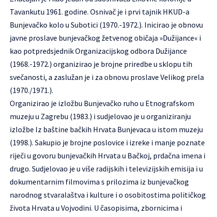
Tavankutu 1961. godine. Osnivač je i prvi tajnik HKUD-a
Bunjevačko kolo u Subotici (1970.-1972.). Inicirao je obnovu
javne proslave bunjevačkog žetvenog običaja »Dužijance« i
kao potpredsjednik Organizacijskog odbora Dužijance
(1968.-1972.) organizirao je brojne priredbe u sklopu tih
svečanosti, a zaslužan je i za obnovu proslave Velikog prela
(1970./1971.).
Organizirao je izložbu Bunjevačko ruho u Etnografskom
muzeju u Zagrebu (1983.) i sudjelovao je u organiziranju
izložbe Iz baštine bačkih Hrvata Bunjevaca u istom muzeju
(1998.). Sakupio je brojne poslovice i izreke i manje poznate
riječi u govoru bunjevačkih Hrvata u Bačkoj, prdačna imena i
drugo. Sudjelovao je u više radijskih i televizijskih emisija i u
dokumentarnim filmovima s prilozima iz bunjevačkog
narodnog stvaralaštva i kulture i o osobitostima političkog
života Hrvata u Vojvodini. U časopisima, zbornicima i