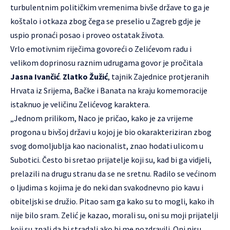
turbulentnim političkim vremenima bivše države to ga je
koštalo i otkaza zbog čega se preselio u Zagreb gdje je
uspio pronaći posao i proveo ostatak života.
Vrlo emotivnim riječima govoreći o Zelićevom radu i
velikom doprinosu raznim udrugama govor je pročitala
Jasna Ivančić
.
Zlatko Žužić
, tajnik Zajednice protjeranih
Hrvata iz Srijema, Bačke i Banata na kraju komemoracije
istaknuo je veličinu Zelićevog karaktera.
„Jednom prilikom, Naco je pričao, kako je za vrijeme
progona u bivšoj državi u kojoj je bio okarakteriziran zbog
svog domoljublja kao nacionalist, znao hodati ulicom u
Subotici. Često bi sretao prijatelje koji su, kad bi ga vidjeli,
prelazili na drugu stranu da se ne sretnu. Radilo se većinom
o ljudima s kojima je do neki dan svakodnevno pio kavu i
obiteljski se družio. Pitao sam ga kako su to mogli, kako ih
nije bilo sram. Zelić je kazao, morali su, oni su moji prijatelji
koji su znali da bi stradali ako bi me pozdravili. Oni nisu