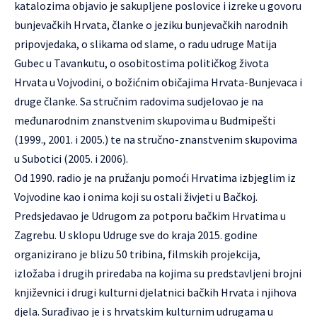
katalozima objavio je sakupljene poslovice i izreke u govoru
bunjevačkih Hrvata, članke o jeziku bunjevačkih narodnih
pripovjedaka, o slikama od slame, o radu udruge Matija
Gubec u Tavankutu, o osobitostima političkog života
Hrvata u Vojvodini, o božićnim običajima Hrvata-Bunjevaca i
druge članke. Sa stručnim radovima sudjelovao je na
međunarodnim znanstvenim skupovima u Budmipešti
(1999., 2001. i 2005.) te na stručno-znanstvenim skupovima
u Subotici (2005. i 2006).
Od 1990. radio je na pružanju pomoći Hrvatima izbjeglim iz
Vojvodine kao i onima koji su ostali živjeti u Bačkoj.
Predsjedavao je Udrugom za potporu bačkim Hrvatima u
Zagrebu. U sklopu Udruge sve do kraja 2015. godine
organizirano je blizu 50 tribina, filmskih projekcija,
izložaba i drugih priredaba na kojima su predstavljeni brojni
književnici i drugi kulturni djelatnici bačkih Hrvata i njihova
djela. Surađivao je i s hrvatskim kulturnim udrugama u