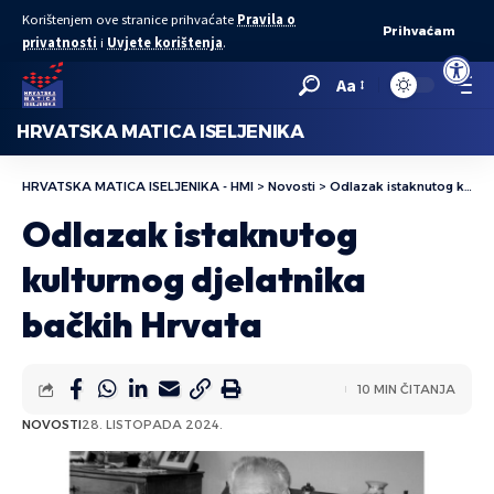
Korištenjem ove stranice prihvaćate
Pravila o
Prihvaćam
privatnosti
i
Uvjete korištenja
.
Open to
Aa
HRVATSKA MATICA ISELJENIKA
HRVATSKA MATICA ISELJENIKA - HMI
>
Novosti
>
Odlazak istaknutog kulturnog djelatnika bačkih Hrvata
Odlazak istaknutog
kulturnog djelatnika
bačkih Hrvata
10 MIN ČITANJA
NOVOSTI
28. LISTOPADA 2024.