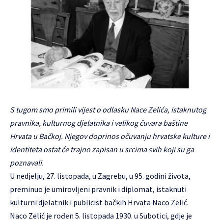
S tugom smo primili vijest o odlasku Nace Zelića, istaknutog
pravnika, kulturnog djelatnika i velikog čuvara baštine
Hrvata u Bačkoj. Njegov doprinos očuvanju hrvatske kulture i
identiteta ostat će trajno zapisan u srcima svih koji su ga
poznavali.
U nedjelju, 27. listopada, u Zagrebu, u 95. godini života,
preminuo je umirovljeni pravnik i diplomat, istaknuti
kulturni djelatnik i publicist bačkih Hrvata Naco Zelić.
Naco Zelić je rođen 5. listopada 1930. u Subotici, gdje je