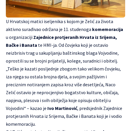
U Hrvatskoj matici iseljenika s kojom je Zelić za života
aktivno surađivao održana je 11. studenoga
komemoracija
u organizaciji
Zajednice protjeranih Hrvata iz Srijema,
Bačke i Banata
te HMI-ja. Od čovjeka koji je ostavio
neizbrisiv trag u sakupljanju baštinskog blaga Vojvodine,
oprostili su se brojni prijatelji, kolege, suradnici i obitelj.
„Teško je kazati posljednje zbogom tako velikom čovjeku,
iza njega su ostala brojna djela, a svojim pažljivim i
preciznim notiranjem zapisa kroz više desetljeća, Naco
Zelić ostavio je neprocjenjivo bogatstvo kulture, običaja,
napjeva, plesova i svih obilježja koje opisuju obitelji u
Vojvodini“ – kazao je
Ivo Martinović
, predsjednik Zajednice
protjeranih Hrvata iz Srijema, Bačke i Banata koji je i vodio
komemoraciju.