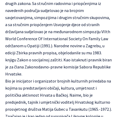
drugih zakona. Sa stručnim radovima i priopćenjima iz
navedenih područja sudjelovao je na brojnim
savjetovanjima, simpozijima i drugim stručnim skupovima,
a sa stručnim priopćenjem Usvojenje djece od stranih
državljana sudjelovao je na međunarodnom simpoziju VIIth
World Conference Of International Society On Family Law
održanom u Opatiji (1991.). Narodne novine u Zagrebu, u
ediciji Zbirka pravnih propisa, objelodanile su mu 1983.
knjigu Zakon o socijalnoj zaštiti. Kao istaknuti pravnik biran
je za člana Zakonodavno-pravne komisije Sabora Republike
Hrvatske.
Bio je inicijator i organizator brojnih kulturnih priredaba na
kojima su predstavljeni običaji, kultura, umjetnost i
politička aktivnost Hrvata u Bačkoj. Naime, bio je
predsjednik, tajnik i umjetnički voditelj Hrvatskog kulturno
prosvjetnog društva Matija Gubec u Tavankutu (1965.-1972.).
Značajan je i kao jedan od suosnivača Likovne kolonije u