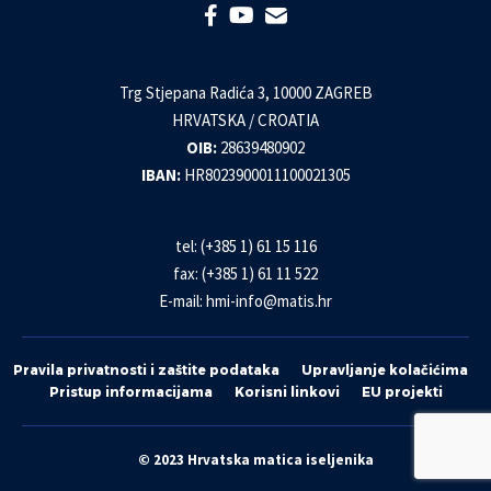
Trg Stjepana Radića 3, 10000 ZAGREB
HRVATSKA / CROATIA
OIB:
28639480902
IBAN:
HR8023900011100021305
tel: (+385 1) 61 15 116
fax: (+385 1) 61 11 522
E-mail:
hmi-info@matis.hr
Pravila privatnosti i zaštite podataka
Upravljanje kolačićima
Pristup informacijama
Korisni linkovi
EU projekti
© 2023 Hrvatska matica iseljenika