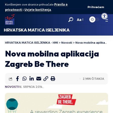
Korištenjem ove stranice prihvaćate
Pravila o
Prihvaćam
privatnosti
i
Uvjete korištenja
.
Open to
Aa
HRVATSKA MATICA ISELJENIKA
HRVATSKA MATICA ISELJENIKA - HMI
>
Novosti
>
Nova mobilna aplikacija Zagreb Be There
Nova mobilna aplikacija
Zagreb Be There
2 MIN ČITANJA
NOVOSTI
16. SRPNJA 2014.