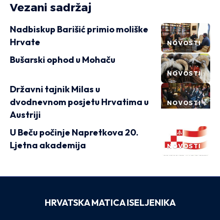
Vezani sadržaj
Nadbiskup Barišić primio moliške
Hrvate
NOVOSTI
Bušarski ophod u Mohaču
NOVOSTI
Državni tajnik Milas u
dvodnevnom posjetu Hrvatima u
NOVOSTI
Austriji
U Beču počinje Napretkova 20.
Ljetna akademija
NOVOSTI
HRVATSKA MATICA ISELJENIKA