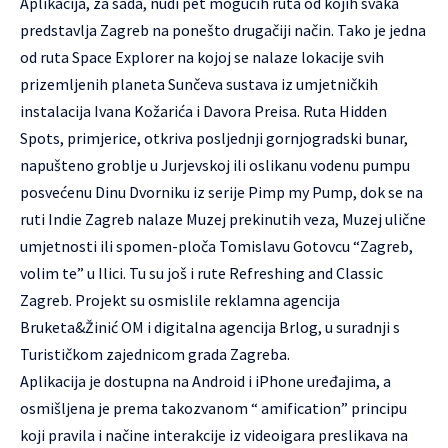
Aplikacija, za sada, nudi pet mogućih ruta od kojih svaka
predstavlja Zagreb na ponešto drugačiji način. Tako je jedna
od ruta Space Explorer na kojoj se nalaze lokacije svih
prizemljenih planeta Sunčeva sustava iz umjetničkih
instalacija Ivana Kožarića i Davora Preisa. Ruta Hidden
Spots, primjerice, otkriva posljednji gornjogradski bunar,
napušteno groblje u Jurjevskoj ili oslikanu vodenu pumpu
posvećenu Dinu Dvorniku iz serije Pimp my Pump, dok se na
ruti Indie Zagreb nalaze Muzej prekinutih veza, Muzej ulične
umjetnosti ili spomen-ploča Tomislavu Gotovcu “Zagreb,
volim te” u Ilici. Tu su još i rute Refreshing and Classic
Zagreb. Projekt su osmislile reklamna agencija
Bruketa&Žinić OM i digitalna agencija Brlog, u suradnji s
Turističkom zajednicom grada Zagreba.
Aplikacija je dostupna na Android i iPhone uređajima, a
osmišljena je prema takozvanom “ amification” principu
koji pravila i načine interakcije iz videoigara preslikava na