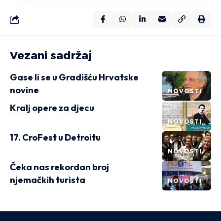
Vezani sadržaj
Gase li se u Gradišću Hrvatske
novine
NOVOSTI
Kralj opere za djecu
NOVOSTI
17. CroFest u Detroitu
NOVOSTI
Čeka nas rekordan broj
njemačkih turista
NOVOSTI