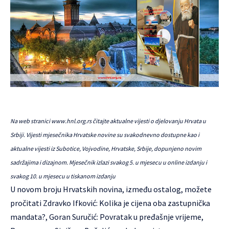
Na web stranici
www.hnl.org.rs
čitajte aktualne vijesti o djelovanju Hrvata u
Srbiji. Vijesti mjesečnika Hrvatske novine su svakodnevno dostupne kao i
aktualne vijesti iz Subotice, Vojvodine, Hrvatske, Srbije, dopunjeno novim
sadržajima i dizajnom. Mjesečnik izlazi svakog 5. u mjesecu u online izdanju i
svakog 10. u mjesecu u tiskanom izdanju
U novom broju Hrvatskih novina, između ostalog, možete
pročitati Zdravko Ifković: Kolika je cijena oba zastupnička
mandata?, Goran Suručić: Povratak u pređašnje vrijeme,