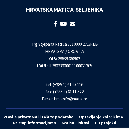
HRVATSKA MATICA ISELJENIKA
Trg Stjepana Radića 3, 10000 ZAGREB
HRVATSKA / CROATIA
OIB:
28639480902
IBAN:
HR8023900011100021305
tel: (+385 1) 61 15 116
fax: (+385 1) 61 11 522
E-mail:
hmi-info@matis.hr
Pravila privatnosti i zaštite podataka
Upravljanje kolačićima
Pristup informacijama
Korisni linkovi
EU projekti