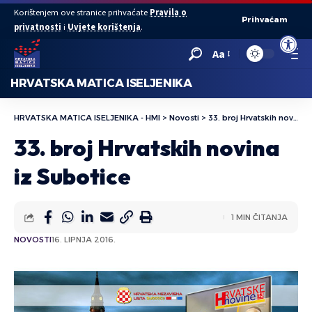
Korištenjem ove stranice prihvaćate
Pravila o
Prihvaćam
privatnosti
i
Uvjete korištenja
.
Open to
Aa
HRVATSKA MATICA ISELJENIKA
HRVATSKA MATICA ISELJENIKA - HMI
>
Novosti
>
33. broj Hrvatskih novina iz Subotice
33. broj Hrvatskih novina
iz Subotice
1 MIN ČITANJA
NOVOSTI
16. LIPNJA 2016.