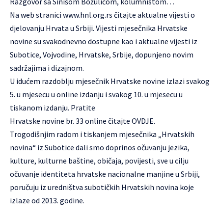
Razgovor sa Sinišom Božulićom, kolumnistom…
Na web stranici www.hnl.org.rs čitajte aktualne vijesti o
djelovanju Hrvata u Srbiji. Vijesti mjesečnika Hrvatske
novine su svakodnevno dostupne kao i aktualne vijesti iz
Subotice, Vojvodine, Hrvatske, Srbije, dopunjeno novim
sadržajima i dizajnom.
U idućem razdoblju mjesečnik Hrvatske novine izlazi svakog
5. u mjesecu u online izdanju i svakog 10. u mjesecu u
tiskanom izdanju.
Pratite
Hrvatske novine br. 33 online čitajte
OVDJE
.
Trogodišnjim radom i tiskanjem mjesečnika „Hrvatskih
novina“ iz Subotice dali smo doprinos očuvanju jezika,
kulture, kulturne baštine, običaja, povijesti, sve u cilju
očuvanje identiteta hrvatske nacionalne manjine u Srbiji,
poručuju iz uredništva subotičkih Hrvatskih novina koje
izlaze od 2013. godine.