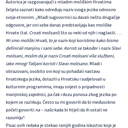
Autorica je razgovarajući s mladim moliškim Hrvatima
željela saznati kako određuju naziv svoga jezika odnosno
svoje etnonim. „Mlađi sugovornici su davali nešto drugačije
odgovore, jer oni sebe danas predstavljaju kao moliške
Hrvate (tal.
Croati molisani
) što su neki od njih i naglasili. …
Mi smo moliški Hrvati, to je naziv koji koristimo kako bismo
definirali manjinu i sami sebe. Koristi se također i naziv Slavi
molisani, mislim da je naziv Croati molisani više službeni,
iako mnogi Talijani koristi i Slavo molisano.
Mladi i
obrazovani, osobito oni koji su pohađali nastavu
hrvatskoga jezika, dolazili u Hrvatsku i sudjelovali u
kulturnim programima, imaju svijest o pripadnosti
manjinskoj zajednici, pa čak i dozu ponosa zbog jezika po
kojem se razlikuju. Često su mi govorili da bi međusobno
počeli govoriti
na – našo
kada bi htjeli da ih ostali ne
razumiju“.
Pisac ovih redaka je stekao ranijih godina iskustvo koje je