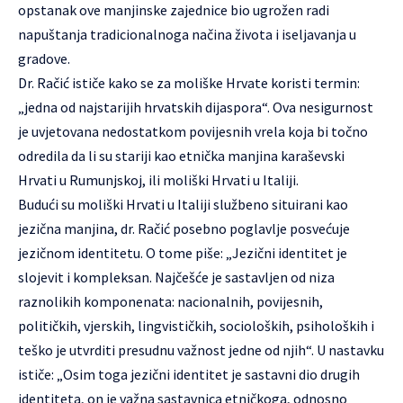
opstanak ove manjinske zajednice bio ugrožen radi
napuštanja tradicionalnoga načina života i iseljavanja u
gradove.
Dr. Račić ističe kako se za moliške Hrvate koristi termin:
„jedna od najstarijih hrvatskih dijaspora“. Ova nesigurnost
je uvjetovana nedostatkom povijesnih vrela koja bi točno
odredila da li su stariji kao etnička manjina karaševski
Hrvati u Rumunjskoj, ili moliški Hrvati u Italiji.
Budući su moliški Hrvati u Italiji službeno situirani kao
jezična manjina, dr. Račić posebno poglavlje posvećuje
jezičnom identitetu. O tome piše: „Jezični identitet je
slojevit i kompleksan. Najčešće je sastavljen od niza
raznolikih komponenata: nacionalnih, povijesnih,
političkih, vjerskih, lingvističkih, socioloških, psiholoških i
teško je utvrditi presudnu važnost jedne od njih“. U nastavku
ističe: „Osim toga jezični identitet je sastavni dio drugih
identiteta, on je važna sastavnica etničkoga, odnosno