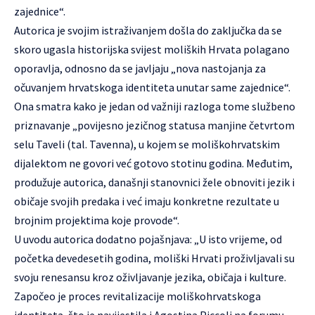
zajednice“.
Autorica je svojim istraživanjem došla do zaključka da se
skoro ugasla historijska svijest moliških Hrvata polagano
oporavlja, odnosno da se javljaju „nova nastojanja za
očuvanjem hrvatskoga identiteta unutar same zajednice“.
Ona smatra kako je jedan od važniji razloga tome službeno
priznavanje „povijesno jezičnog statusa manjine četvrtom
selu Taveli (tal. Tavenna), u kojem se moliškohrvatskim
dijalektom ne govori već gotovo stotinu godina. Međutim,
produžuje autorica, današnji stanovnici žele obnoviti jezik i
običaje svojih predaka i već imaju konkretne rezultate u
brojnim projektima koje provode“.
U uvodu autorica dodatno pojašnjava: „U isto vrijeme, od
početka devedesetih godina, moliški Hrvati proživljavali su
svoju renesansu kroz oživljavanje jezika, običaja i kulture.
Započeo je proces revitalizacije moliškohrvatskoga
identiteta, što je navijestila i Agostina Piccoli na forumu