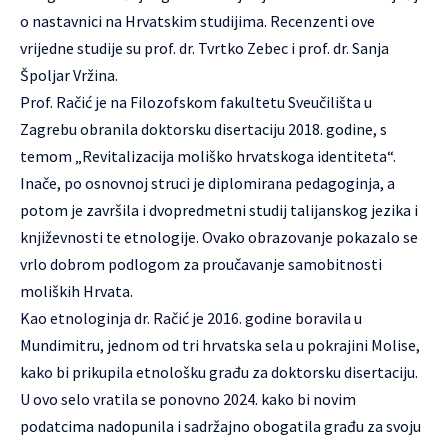
o nastavnici na Hrvatskim studijima. Recenzenti ove
vrijedne studije su prof. dr. Tvrtko Zebec i prof. dr. Sanja
Špoljar Vržina.
Prof. Račić je na Filozofskom fakultetu Sveučilišta u
Zagrebu obranila doktorsku disertaciju 2018. godine, s
temom „Revitalizacija moliško hrvatskoga identiteta“.
Inače, po osnovnoj struci je diplomirana pedagoginja, a
potom je završila i dvopredmetni studij talijanskog jezika i
književnosti te etnologije. Ovako obrazovanje pokazalo se
vrlo dobrom podlogom za proučavanje samobitnosti
moliških Hrvata.
Kao etnologinja dr. Račić je 2016. godine boravila u
Mundimitru, jednom od tri hrvatska sela u pokrajini Molise,
kako bi prikupila etnološku građu za doktorsku disertaciju.
U ovo selo vratila se ponovno 2024. kako bi novim
podatcima nadopunila i sadržajno obogatila građu za svoju