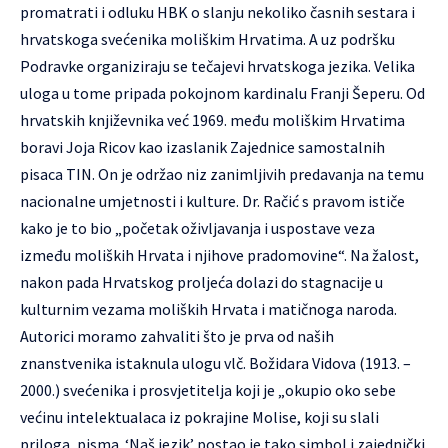
promatrati i odluku HBK o slanju nekoliko časnih sestara i
hrvatskoga svećenika moliškim Hrvatima. A uz podršku
Podravke organiziraju se tečajevi hrvatskoga jezika. Velika
uloga u tome pripada pokojnom kardinalu Franji Šeperu. Od
hrvatskih književnika već 1969. među moliškim Hrvatima
boravi Joja Ricov kao izaslanik Zajednice samostalnih
pisaca TIN. On je održao niz zanimljivih predavanja na temu
nacionalne umjetnosti i kulture. Dr. Račić s pravom ističe
kako je to bio „početak oživljavanja i uspostave veza
između moliških Hrvata i njihove pradomovine“. Na žalost,
nakon pada Hrvatskog proljeća dolazi do stagnacije u
kulturnim vezama moliških Hrvata i matičnoga naroda.
Autorici moramo zahvaliti što je prva od naših
znanstvenika istaknula ulogu vlč. Božidara Vidova (1913. –
2000.) svećenika i prosvjetitelja koji je „okupio oko sebe
većinu intelektualaca iz pokrajine Molise, koji su slali
priloga, pisma. ‘Naš jezik’ postao je tako simbol i zajednički