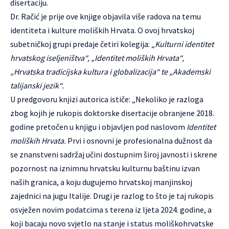
disertaciju.
Dr. Račić je prije ove knjige objavila više radova na temu
identiteta i kulture moliških Hrvata. O ovoj hrvatskoj
subetničkoj grupi predaje četiri kolegija: „
Kulturni identitet
hrvatskog iseljeništva“, „Identitet moliških Hrvata“,
„Hrvatska tradicijska kultura i globalizacija“ te „Akademski
talijanski jezik“.
U predgovoru knjizi autorica ističe: „Nekoliko je razloga
zbog kojih je rukopis doktorske disertacije obranjene 2018.
godine pretočen u knjigu i objavljen pod naslovom
Identitet
moliških Hrvata.
Prvi i osnovni je profesionalna dužnost da
se znanstveni sadržaj učini dostupnim široj javnosti i skrene
pozornost na iznimnu hrvatsku kulturnu baštinu izvan
naših granica, a koju dugujemo hrvatskoj manjinskoj
zajednici na jugu Italije. Drugi je razlog to što je taj rukopis
osvježen novim podatcima s terena iz ljeta 2024. godine, a
koji bacaju novo svjetlo na stanje i status moliškohrvatske