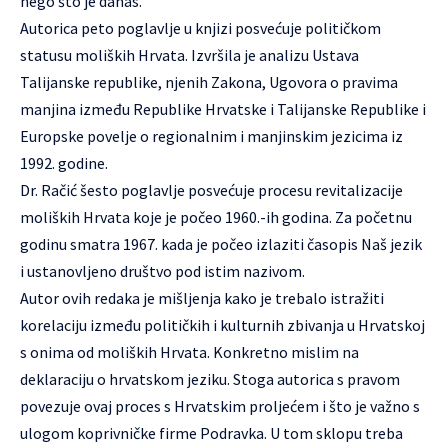
nego što je danas.
Autorica peto poglavlje u knjizi posvećuje političkom
statusu moliških Hrvata. Izvršila je analizu Ustava
Talijanske republike, njenih Zakona, Ugovora o pravima
manjina između Republike Hrvatske i Talijanske Republike i
Europske povelje o regionalnim i manjinskim jezicima iz
1992. godine.
Dr. Račić šesto poglavlje posvećuje procesu revitalizacije
moliških Hrvata koje je počeo 1960.-ih godina. Za početnu
godinu smatra 1967. kada je počeo izlaziti časopis Naš jezik
i ustanovljeno društvo pod istim nazivom.
Autor ovih redaka je mišljenja kako je trebalo istražiti
korelaciju između političkih i kulturnih zbivanja u Hrvatskoj
s onima od moliških Hrvata. Konkretno mislim na
deklaraciju o hrvatskom jeziku. Stoga autorica s pravom
povezuje ovaj proces s Hrvatskim proljećem i što je važno s
ulogom koprivničke firme Podravka. U tom sklopu treba