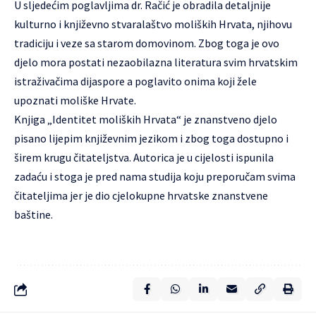
U sljedećim poglavljima dr. Račić je obradila detaljnije
kulturno i književno stvaralaštvo moliških Hrvata, njihovu
tradiciju i veze sa starom domovinom. Zbog toga je ovo
djelo mora postati nezaobilazna literatura svim hrvatskim
istraživačima dijaspore a poglavito onima koji žele
upoznati moliške Hrvate.
Knjiga „Identitet moliških Hrvata“ je znanstveno djelo
pisano lijepim književnim jezikom i zbog toga dostupno i
širem krugu čitateljstva. Autorica je u cijelosti ispunila
zadaću i stoga je pred nama studija koju preporučam svima
čitateljima jer je dio cjelokupne hrvatske znanstvene
baštine.