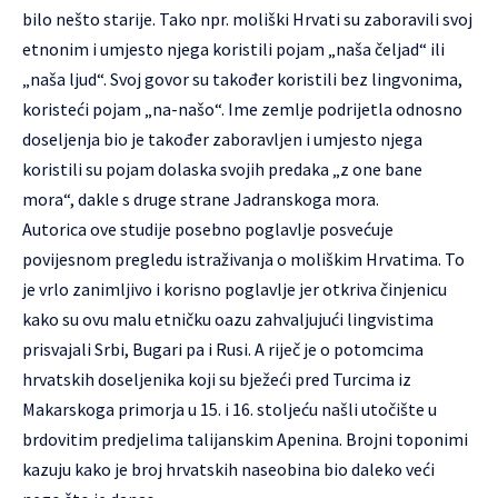
bilo nešto starije. Tako npr. moliški Hrvati su zaboravili svoj
etnonim i umjesto njega koristili pojam „naša čeljad“ ili
„naša ljud“. Svoj govor su također koristili bez lingvonima,
koristeći pojam „na-našo“. Ime zemlje podrijetla odnosno
doseljenja bio je također zaboravljen i umjesto njega
koristili su pojam dolaska svojih predaka „z one bane
mora“, dakle s druge strane Jadranskoga mora.
Autorica ove studije posebno poglavlje posvećuje
povijesnom pregledu istraživanja o moliškim Hrvatima. To
je vrlo zanimljivo i korisno poglavlje jer otkriva činjenicu
kako su ovu malu etničku oazu zahvaljujući lingvistima
prisvajali Srbi, Bugari pa i Rusi. A riječ je o potomcima
hrvatskih doseljenika koji su bježeći pred Turcima iz
Makarskoga primorja u 15. i 16. stoljeću našli utočište u
brdovitim predjelima talijanskim Apenina. Brojni toponimi
kazuju kako je broj hrvatskih naseobina bio daleko veći