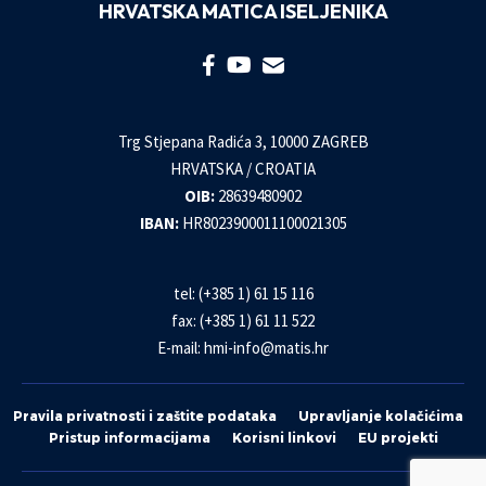
HRVATSKA MATICA ISELJENIKA
Trg Stjepana Radića 3, 10000 ZAGREB
HRVATSKA / CROATIA
OIB:
28639480902
IBAN:
HR8023900011100021305
tel: (+385 1) 61 15 116
fax: (+385 1) 61 11 522
E-mail:
hmi-info@matis.hr
Pravila privatnosti i zaštite podataka
Upravljanje kolačićima
Pristup informacijama
Korisni linkovi
EU projekti