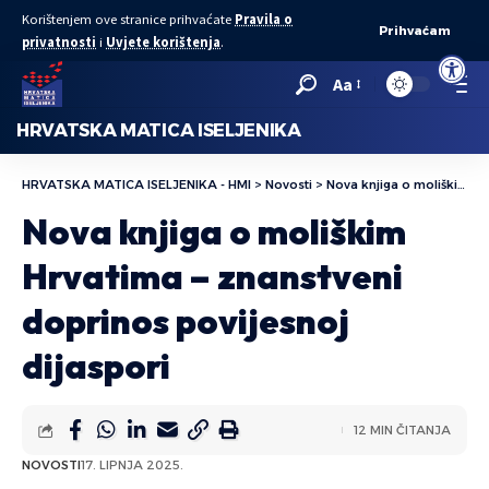
Korištenjem ove stranice prihvaćate
Pravila o
Prihvaćam
privatnosti
i
Uvjete korištenja
.
Open to
Aa
HRVATSKA MATICA ISELJENIKA
HRVATSKA MATICA ISELJENIKA - HMI
>
Novosti
>
Nova knjiga o moliškim Hrvatima – znanstveni doprinos povijesnoj dijaspori
Nova knjiga o moliškim
Hrvatima – znanstveni
doprinos povijesnoj
dijaspori
12 MIN ČITANJA
NOVOSTI
17. LIPNJA 2025.