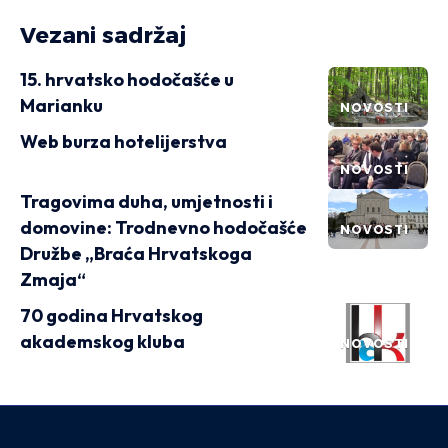
Vezani sadržaj
15. hrvatsko hodočašće u
Marianku
NOVOSTI
Web burza hotelijerstva
NOVOSTI
Tragovima duha, umjetnosti i
domovine: Trodnevno hodočašće
NOVOSTI
Družbe „Braća Hrvatskoga
Zmaja“
70 godina Hrvatskog
akademskog kluba
NOVOSTI