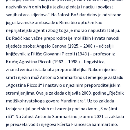
nazivnik svih onih koji u jeziku gledaju i naciju i povijest
svojih otaca i djedova“. Na žalost Božidar Vidov je od strane
jugoslavenske ambasade u Rimu bio optužen kao
neprijateljski agent i zbog toga je morao napustiti Italiju.
Dr. Račić kao važne preporoditelje moliških Hrvata navodi
sljedeće osobe: Angelo Genova (1925. – 2008.) – učitelj i
književnik iz Filiča; Giovanni Piccoli (1943.) – profesor iz
Kruča; Agostina Piccoli (1962. – 1998.) – lingvistica,
znanstvenica i istaknuta preporoditeljka. Nakon njezine
smrti njezin muž Antonio Sammartino utemeljio je zakladu
„Agostina Piccoli“ i nastavio s njezinim preporoditeljskim
stremljenjima. Ova je zaklada objavila 2000. godine „Rječnik
moliškohrvatskoga govora Mundimitra“. Uz to zaklada
izdaje serijal poetskih ostvarenja pod nazivom „S našimi
riči“. Na žalost Antonio Sammartino je umro 2021. a zakladu
je preuzela voditi njegova kćerka Francesca Sammartino.