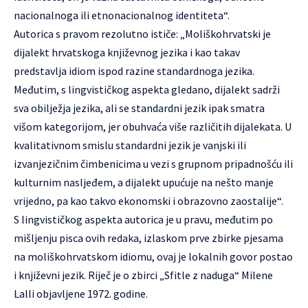
nacionalnoga ili etnonacionalnog identiteta“.
Autorica s pravom rezolutno ističe: „Moliškohrvatski je
dijalekt hrvatskoga književnog jezika i kao takav
predstavlja idiom ispod razine standardnoga jezika.
Međutim, s lingvističkog aspekta gledano, dijalekt sadrži
sva obilježja jezika, ali se standardni jezik ipak smatra
višom kategorijom, jer obuhvaća više različitih dijalekata. U
kvalitativnom smislu standardni jezik je vanjski ili
izvanjezičnim čimbenicima u vezi s grupnom pripadnošću ili
kulturnim nasljeđem, a dijalekt upućuje na nešto manje
vrijedno, pa kao takvo ekonomski i obrazovno zaostalije“.
S lingvističkog aspekta autorica je u pravu, međutim po
mišljenju pisca ovih redaka, izlaskom prve zbirke pjesama
na moliškohrvatskom idiomu, ovaj je lokalnih govor postao
i književni jezik. Riječ je o zbirci „Sfitle z naduga“ Milene
Lalli objavljene 1972. godine.