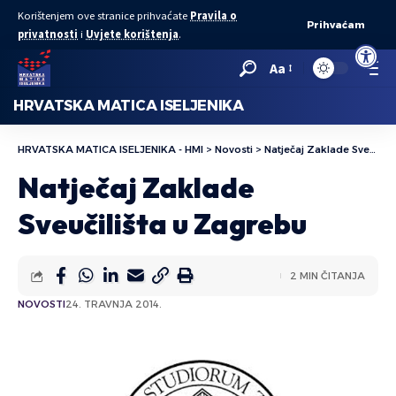
Korištenjem ove stranice prihvaćate
Pravila o
Prihvaćam
privatnosti
i
Uvjete korištenja
.
Open to
Aa
HRVATSKA MATICA ISELJENIKA
HRVATSKA MATICA ISELJENIKA - HMI
>
Novosti
>
Natječaj Zaklade Sveučilišta u Zagrebu
Natječaj Zaklade
Sveučilišta u Zagrebu
2 MIN ČITANJA
NOVOSTI
24. TRAVNJA 2014.