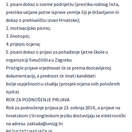
1. pisani dokaz o svome podrijetlu (preslika rodnog lista,
preslika valjane putne isprave zemlje čiji je državljanin ili
dokaz o prebivalištu izvan Hrvatske);
2. motivacijsko pismo;
3. životopis;
4. prijepis ocjena;
5. pisani dokaz o prijavi za pohađanje ljetne škole u
organiziciji Sveučilišta u Zagrebu.
Pristigle prijave vrjednovat će se prema dostavljenoj
dokumentaciji, a prednost će imati kandidati
bolje uspješnosti u studiju (prosjek ocjena svih položenih
ispita).
ROK ZA PODNOŠENJE PRIJAVA
Rok za podnošenje prijava je 23. svibnja 2014., a prijave na
hrvatskom i/ili engleskom jeziku dostavljaju se elektronički
na adresu:
zaklada@unizg.hr
REZULTATI NATJEČAJA