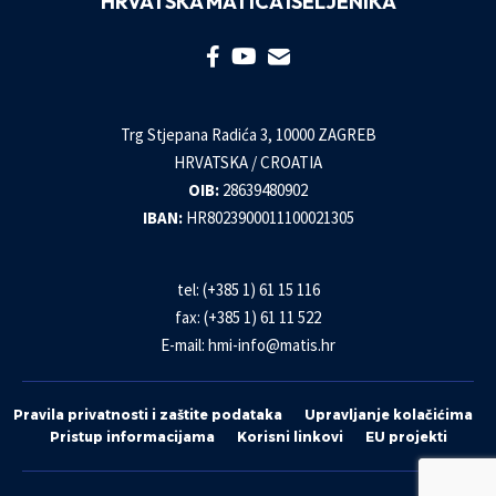
HRVATSKA MATICA ISELJENIKA
Trg Stjepana Radića 3, 10000 ZAGREB
HRVATSKA / CROATIA
OIB:
28639480902
IBAN:
HR8023900011100021305
tel: (+385 1) 61 15 116
fax: (+385 1) 61 11 522
E-mail:
hmi-info@matis.hr
Pravila privatnosti i zaštite podataka
Upravljanje kolačićima
Pristup informacijama
Korisni linkovi
EU projekti