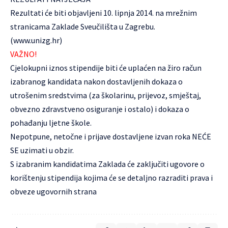
Rezultati će biti objavljeni 10. lipnja 2014. na mrežnim
stranicama Zaklade Sveučilišta u Zagrebu.
(
www.unizg.hr
)
VAŽNO!
Cjelokupni iznos stipendije biti će uplaćen na žiro račun
izabranog kandidata nakon dostavljenih dokaza o
utrošenim sredstvima (za školarinu, prijevoz, smještaj,
obvezno zdravstveno osiguranje i ostalo) i dokaza o
pohađanju ljetne škole.
Nepotpune, netočne i prijave dostavljene izvan roka NEĆE
SE uzimati u obzir.
S izabranim kandidatima Zaklada će zaključiti ugovore o
korištenju stipendija kojima će se detaljno razraditi prava i
obveze ugovornih strana