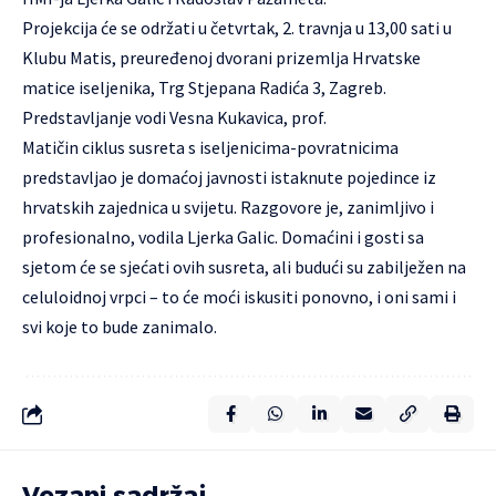
Projekcija će se održati u četvrtak, 2. travnja u 13,00 sati u
Klubu Matis, preuređenoj dvorani prizemlja Hrvatske
matice iseljenika, Trg Stjepana Radića 3, Zagreb.
Predstavljanje vodi Vesna Kukavica, prof.
Matičin ciklus susreta s iseljenicima-povratnicima
predstavljao je domaćoj javnosti istaknute pojedince iz
hrvatskih zajednica u svijetu. Razgovore je, zanimljivo i
profesionalno, vodila Ljerka Galic. Domaćini i gosti sa
sjetom će se sjećati ovih susreta, ali budući su zabilježen na
celuloidnoj vrpci – to će moći iskusiti ponovno, i oni sami i
svi koje to bude zanimalo.
Vezani sadržaj