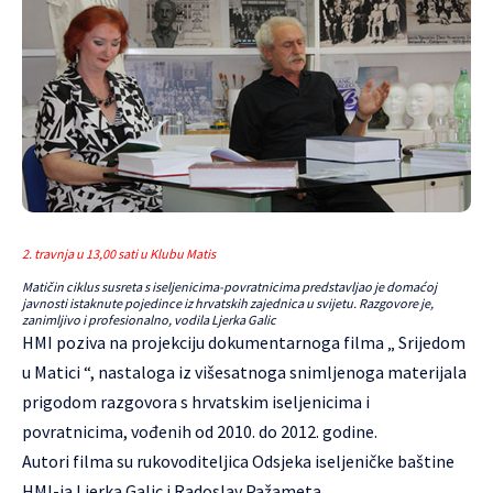
2. travnja u 13,00 sati u Klubu Matis
Matičin ciklus susreta s iseljenicima-povratnicima predstavljao je domaćoj
javnosti istaknute pojedince iz hrvatskih zajednica u svijetu. Razgovore je,
zanimljivo i profesionalno, vodila Ljerka Galic
HMI poziva na projekciju dokumentarnoga filma „ Srijedom
u Matici “, nastaloga iz višesatnoga snimljenoga materijala
prigodom razgovora s hrvatskim iseljenicima i
povratnicima, vođenih od 2010. do 2012. godine.
Autori filma su rukovoditeljica Odsjeka iseljeničke baštine
HMI-ja Ljerka Galic i Radoslav Pažameta.