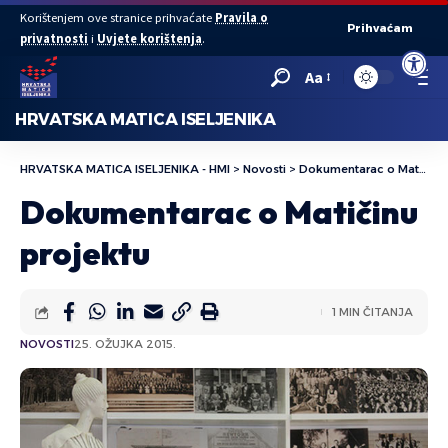
Korištenjem ove stranice prihvaćate
Pravila o
Prihvaćam
privatnosti
i
Uvjete korištenja
.
Open to
Aa
HRVATSKA MATICA ISELJENIKA
HRVATSKA MATICA ISELJENIKA - HMI
>
Novosti
>
Dokumentarac o Matičinu projektu
Dokumentarac o Matičinu
projektu
1 MIN ČITANJA
NOVOSTI
25. OŽUJKA 2015.