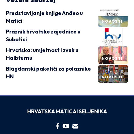
Predstavljanje knjige Anđeo u
Matici
NOVOSTI
Praznik hrvatske zajednice u
Subotici
NOVOSTI
Hrvatska: umjetnost i zvuk u
Halbturnu
NOVOSTI
Blagdanski paketići za polaznike
HN
NOVOSTI
HRVATSKA MATICA ISELJENIKA