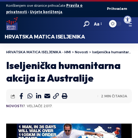
Korištenjem ove stranice prihvaćate
Pravila o
Prihvaćam
privatnosti
i
Uvjete korištenja
.
Open to
Aa
HRVATSKA MATICA ISELJENIKA
HRVATSKA MATICA ISELJENIKA - HMI
>
Novosti
>
Iseljenička humanitarna akcija iz Australije
Iseljenička humanitarna
akcija iz Australije
2 MIN ČITANJA
NOVOSTI
7. VELJAČE 2017.