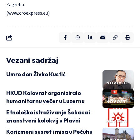
Zagrebu.
(
www.croexpress.eu
)
Vezani sadržaj
Umro don Živko Kustić
NOVOSTI
HKUD Kolovrat organiziralo
humanitarnu večer u Luzernu
NOVOSTI
Etnološko istraživanje Šokaca i
znanstveni kolokvij u Plavni
NOVOSTI
Korizmeni susret i misa u Pečuhu