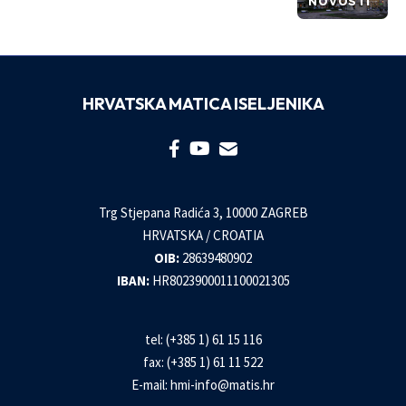
NOVOSTI
HRVATSKA MATICA ISELJENIKA
Trg Stjepana Radića 3, 10000 ZAGREB
HRVATSKA / CROATIA
OIB:
28639480902
IBAN:
HR8023900011100021305
tel: (+385 1) 61 15 116
fax: (+385 1) 61 11 522
E-mail:
hmi-info@matis.hr