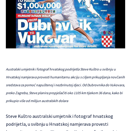
Australski umjetnik i fotograf hrvatskog podrijetla Steve Kuštro u svibnju u
Hrvatskoj namjerava provesti humanitarnu akciju s ciljem prikupljanja novčanih
sredstava za pomoć napuštenoj i nezbrinutoj djeci. Od Dubrovnika do Vukovara,
preko Zagreba, Steve planira propješačiti oko 1105 km tijekom 36 dana, kako bi
prikupio više od milijun australskih dolara
Steve Kuštro
australski umjetnik i fotograf hrvatskog
podrijetla, u svibnju u Hrvatskoj namjerava provesti