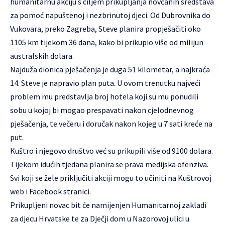
humanitarnu akciju s ciljem prikupljanja novčanih sredstava
za pomoć napuštenoj i nezbrinutoj djeci. Od Dubrovnika do
Vukovara, preko Zagreba, Steve planira propješačiti oko
1105 km tijekom 36 dana, kako bi prikupio više od milijun
australskih dolara.
Najduža dionica pješačenja je duga 51 kilometar, a najkraća
14. Steve je napravio plan puta. U ovom trenutku najveći
problem mu predstavlja broj hotela koji su mu ponudili
sobu u kojoj bi mogao prespavati nakon cjelodnevnog
pješačenja, te večeru i doručak nakon kojeg u 7 sati kreće na
put.
Kuštro i njegovo društvo već su prikupili više od 9100 dolara.
Tijekom idućih tjedana planira se prava medijska ofenziva.
Svi koji se žele priključiti akciji mogu to učiniti na Kuštrovoj
web i
Facebook stranici
.
Prikupljeni novac bit će namijenjen Humanitarnoj zakladi
za djecu Hrvatske te za Dječji dom u Nazorovoj ulici u