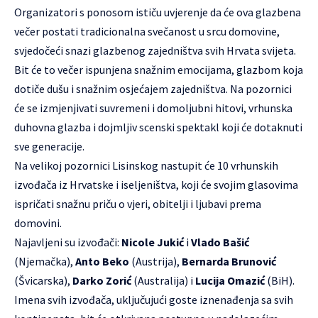
Organizatori s ponosom ističu uvjerenje da će ova glazbena
večer postati tradicionalna svečanost u srcu domovine,
svjedočeći snazi glazbenog zajedništva svih Hrvata svijeta.
Bit će to večer ispunjena snažnim emocijama, glazbom koja
dotiče dušu i snažnim osjećajem zajedništva. Na pozornici
će se izmjenjivati suvremeni i domoljubni hitovi, vrhunska
duhovna glazba i dojmljiv scenski spektakl koji će dotaknuti
sve generacije.
Na velikoj pozornici Lisinskog nastupit će 10 vrhunskih
izvođača iz Hrvatske i iseljeništva, koji će svojim glasovima
ispričati snažnu priču o vjeri, obitelji i ljubavi prema
domovini.
Najavljeni su izvođači:
Nicole Jukić
i
Vlado Bašić
(Njemačka),
Anto Beko
(Austrija),
Bernarda Brunović
(Švicarska),
Darko Zorić
(Australija) i
Lucija Omazić
(BiH).
Imena svih izvođača, uključujući goste iznenađenja sa svih