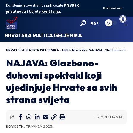
Korištenjem ove stranice prihvaćate
Pravila o
Prihvaćam
privatnosti
i
Uvjete korištenja
.
Open to
Aa
HRVATSKA MATICA ISELJENIKA
HRVATSKA MATICA ISELJENIKA - HMI
>
Novosti
>
NAJAVA: Glazbeno-duhovni spektakl koji ujedinjuje Hrvate sa svih strana svijeta
NAJAVA: Glazbeno-
duhovni spektakl koji
ujedinjuje Hrvate sa svih
strana svijeta
2 MIN ČITANJA
NOVOSTI
4. TRAVNJA 2025.