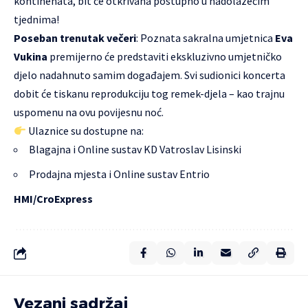
kontinenata, bit će otkrivana postupno u nadolazećim
tjednima!
Poseban trenutak večeri
: Poznata sakralna umjetnica
Eva
Vukina
premijerno će predstaviti ekskluzivno umjetničko
djelo nadahnuto samim događajem. Svi sudionici koncerta
dobit će tiskanu reprodukciju tog remek-djela – kao trajnu
uspomenu na ovu povijesnu noć.
Ulaznice su dostupne na:
Blagajna i Online sustav
KD Vatroslav Lisinski
Prodajna mjesta i Online sustav
Entrio
HMI/CroExpress
Vezani sadržaj