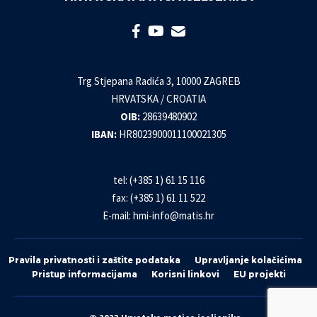
Trg Stjepana Radića 3, 10000 ZAGREB
HRVATSKA / CROATIA
OIB:
28639480902
IBAN:
HR8023900011100021305
tel: (+385 1) 61 15 116
fax: (+385 1) 61 11 522
E-mail:
hmi-info@matis.hr
Pravila privatnosti i zaštite podataka
Upravljanje kolačićima
Pristup informacijama
Korisni linkovi
EU projekti