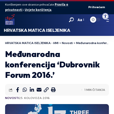
Korištenjem ove stranice prihvaćate
Pravila o
Prihvaćam
privatnosti
i
Uvjete korištenja
.
Open to
Aa
HRVATSKA MATICA ISELJENIKA
HRVATSKA MATICA ISELJENIKA - HMI
>
Novosti
>
Međunarodna konferencija ‘Dubrovnik Forum 2016.’
Međunarodna
konferencija ‘Dubrovnik
Forum 2016.’
1 MIN ČITANJA
NOVOSTI
25. KOLOVOZA 2016.