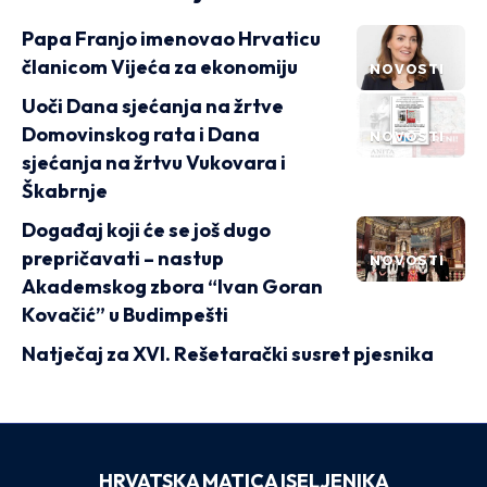
Papa Franjo imenovao Hrvaticu
članicom Vijeća za ekonomiju
NOVOSTI
Uoči Dana sjećanja na žrtve
Domovinskog rata i Dana
NOVOSTI
sjećanja na žrtvu Vukovara i
Škabrnje
Događaj koji će se još dugo
prepričavati – nastup
NOVOSTI
Akademskog zbora “Ivan Goran
Kovačić” u Budimpešti
Natječaj za XVI. Rešetarački susret pjesnika
HRVATSKA MATICA ISELJENIKA