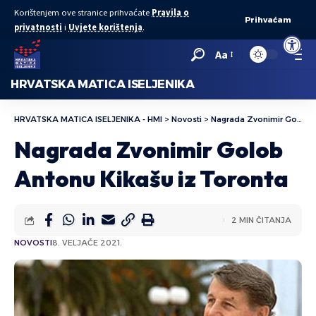
Korištenjem ove stranice prihvaćate
Pravila o
Prihvaćam
privatnosti
i
Uvjete korištenja
.
Open to
Aa
HRVATSKA MATICA ISELJENIKA
HRVATSKA MATICA ISELJENIKA - HMI
>
Novosti
>
Nagrada Zvonimir Golob Antonu Kikašu iz Toronta
Nagrada Zvonimir Golob
Antonu Kikašu iz Toronta
2 MIN ČITANJA
NOVOSTI
8. VELJAČE 2021.