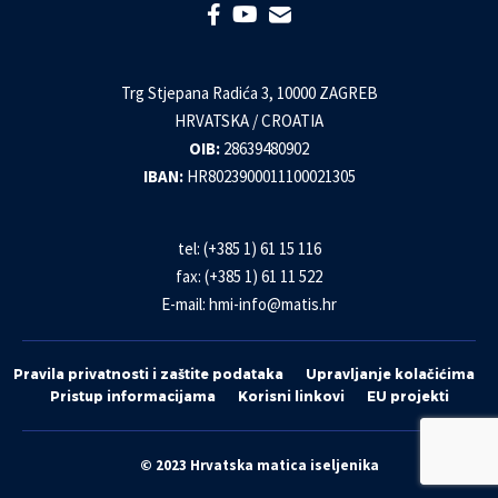
Trg Stjepana Radića 3, 10000 ZAGREB
HRVATSKA / CROATIA
OIB:
28639480902
IBAN:
HR8023900011100021305
tel: (+385 1) 61 15 116
fax: (+385 1) 61 11 522
E-mail:
hmi-info@matis.hr
Pravila privatnosti i zaštite podataka
Upravljanje kolačićima
Pristup informacijama
Korisni linkovi
EU projekti
© 2023 Hrvatska matica iseljenika