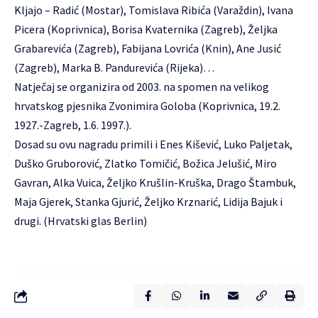
Kljajo – Radić (Mostar), Tomislava Ribića (Varaždin), Ivana
Picera (Koprivnica), Borisa Kvaternika (Zagreb), Željka
Grabarevića (Zagreb), Fabijana Lovrića (Knin), Ane Jusić
(Zagreb), Marka B. Pandurevića (Rijeka)…
Natječaj se organizira od 2003. na spomen na velikog
hrvatskog pjesnika Zvonimira Goloba (Koprivnica, 19.2.
1927.-Zagreb, 1.6. 1997.).
Dosad su ovu nagradu primili i Enes Kišević, Luko Paljetak,
Duško Gruborović, Zlatko Tomičić, Božica Jelušić, Miro
Gavran, Alka Vuica, Željko Krušlin-Kruška, Drago Štambuk,
Maja Gjerek, Stanka Gjurić, Željko Krznarić, Lidija Bajuk i
drugi. (Hrvatski glas Berlin)