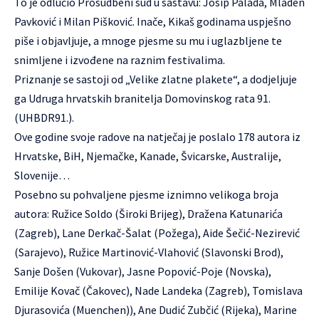
To je odlučio Prosudbeni sud u sastavu: Josip Palada, Mladen
Pavković i Milan Pišković. Inače, Kikaš godinama uspješno
piše i objavljuje, a mnoge pjesme su mu i uglazbljene te
snimljene i izvođene na raznim festivalima.
Priznanje se sastoji od „Velike zlatne plakete“, a dodjeljuje
ga Udruga hrvatskih branitelja Domovinskog rata 91.
(UHBDR91.).
Ove godine svoje radove na natječaj je poslalo 178 autora iz
Hrvatske, BiH, Njemačke, Kanade, Švicarske, Australije,
Slovenije…
Posebno su pohvaljene pjesme iznimno velikoga broja
autora: Ružice Soldo (Široki Brijeg), Dražena Katunarića
(Zagreb), Lane Derkač-Šalat (Požega), Aide Šečić-Nezirević
(Sarajevo), Ružice Martinović-Vlahović (Slavonski Brod),
Sanje Došen (Vukovar), Jasne Popović-Poje (Novska),
Emilije Kovač (Čakovec), Nade Landeka (Zagreb), Tomislava
Djurasovića (Muenchen)), Ane Dudić Zubčić (Rijeka), Marine