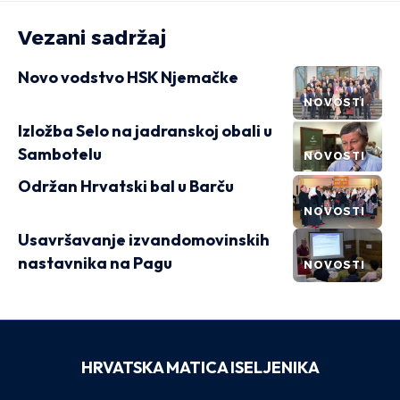
Vezani sadržaj
Novo vodstvo HSK Njemačke
NOVOSTI
Izložba Selo na jadranskoj obali u
Sambotelu
NOVOSTI
Održan Hrvatski bal u Barču
NOVOSTI
Usavršavanje izvandomovinskih
nastavnika na Pagu
NOVOSTI
HRVATSKA MATICA ISELJENIKA