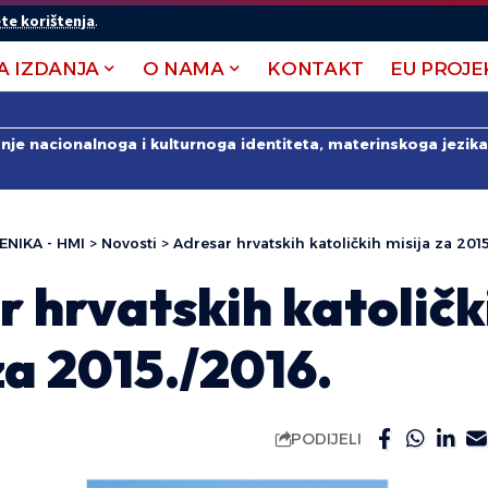
te korištenja
.
A IZDANJA
O NAMA
KONTAKT
EU PROJE
anje nacionalnoga i kulturnoga identiteta, materinskoga jezika 
ENIKA - HMI
>
Novosti
>
Adresar hrvatskih katoličkih misija za 2015
 hrvatskih katoličk
za 2015./2016.
PODIJELI