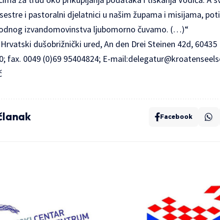
 sestre i pastoralni djelatnici u našim župama i misijama, po
rodnog izvandomovinstva ljubomorno čuvamo. (…)“
: Hrvatski dušobrižnički ured, An den Drei Steinen 42d, 6043
0; fax. 0049 (0)69 95404824; E-mail:
delegatur@kroatenseels
ć
 članak
Facebook