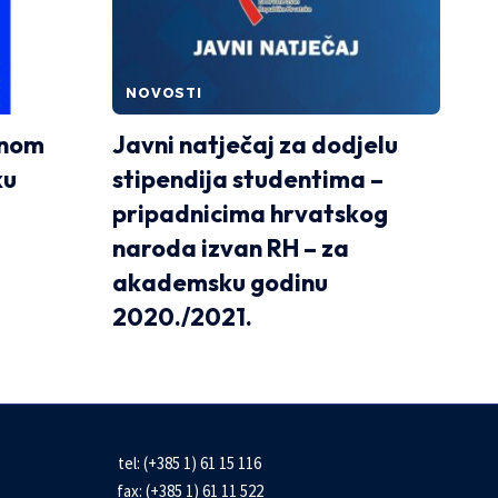
NOVOSTI
enom
Javni natječaj za dodjelu
ku
stipendija studentima –
pripadnicima hrvatskog
naroda izvan RH – za
akademsku godinu
2020./2021.
tel: (+385 1) 61 15 116
fax: (+385 1) 61 11 522