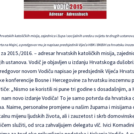
 hrvatskih katoličkih misija, zajednica i župa i socijalnih ureda u svijetu te drugih ustano
rta na Majni, a predgovor mu je napisao predsjednik Vijeća HBK i BKBiH za hrvatsku inoz
 za 2015./2016. – adresar hrvatskih katoličkih misija, zajednica
gih ustanova. Vodič je objavljen u izdanju Hrvatskoga dušobr
Predgovor novom Vodiču napisao je predsjednik Vijeća Hrvat
ske konferencije Bosne i Hercegovine za hrvatsku inozemnu 
stiče: „Nismo se koristili ni pune tri godine s dosadašnjim, a
 nam novo izdanje Vodiča! To je samo potvrda da hrvatska cr
. Naime, personalne promjene u našim župama i misijama o
stalnu mijenu ljudskih života, ali i zauzetost i skrb domovins
dičem služiti, od srca zahvaljujem delegatu vlč. Ivici Komadin
ima za trud oko prikupljanja podataka i tiskanja Vodiča. A sv