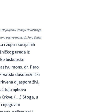
va. Objavljen u izdanju Hrvatskoga
emnu pastvu mons. dr. Pero Sudar
 i župa i socijalnih
ižničkog ureda iz
ske biskupske
pastvu mons. dr. Pero
 Hrvatski dušobrižnički
kvena dijaspora živi,
čituju njihovu
ke Crkve. (…) Stoga, u
i i njegovim
e vas, poštovani i