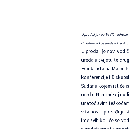
U prodaji je novi Vodič – adresar
dušobrižničkog ureda iz Frankfu
U prodaji je novi Vodič
ureda u svijetu te dru
Frankfurta na Majni. 
konferencije i Biskup
Sudar u kojem ističe i
ured u Njemačkoj nudi
unatoč svim teškoćama
vitalnost i potvrđuju 
ime svih koji će se Vo
suradnicama i suradnic