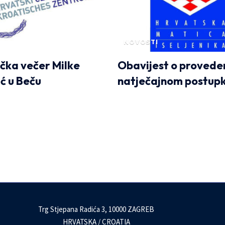
NOVOSTI
čka večer Milke
Obavijest o proved
ć u Beču
natječajnom postup
Trg Stjepana Radića 3, 10000 ZAGREB
HRVATSKA / CROATIA