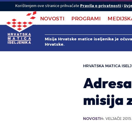
Korištenjem ove stranice prihvaćate
Pravila o privatnosti
i
Uvje
NOVOSTI
PROGRAMI
MEDIJSK
Misija Hrvatske matice iseljenika je očuv
Hrvatske.
HRVATSKA MATICA ISELJ
Adresar
misija 
NOVOSTI
4. VELJAČE 2015.