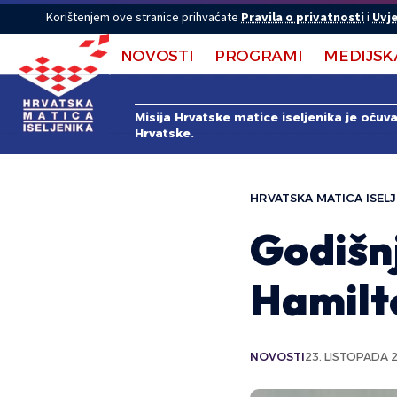
Korištenjem ove stranice prihvaćate
Pravila o privatnosti
i
Uvje
NOVOSTI
PROGRAMI
MEDIJSK
Misija Hrvatske matice iseljenika je očuv
Hrvatske.
HRVATSKA MATICA ISELJ
Godišn
Hamilt
NOVOSTI
23. LISTOPADA 2