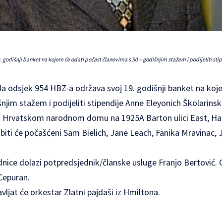
 godišnji banket na kojem će odati počast članovima s 50 – godišnjim stažem i podijeliti sti
ada odsjek 954 HBZ-a održava svoj 19. godišnji banket na ko
njim stažem i podijeliti stipendije Anne Eleyonich Školarins
u
Hrvatskom narodnom domu
na 1925A Barton ulici East, H
biti će počašćeni Sam Bielich, Jane Leach, Fanika Mravinac,
nice dolazi potpredsjednik/članske usluge Franjo Bertović. 
Cepuran.
ljat će orkestar Zlatni pajdaši iz Hmiltona.