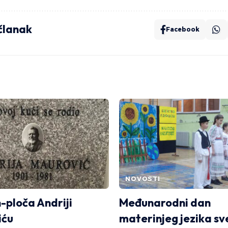
 članak
Facebook
NOVOSTI
ploča Andriji
Međunarodni dan
iću
materinjeg jezika s