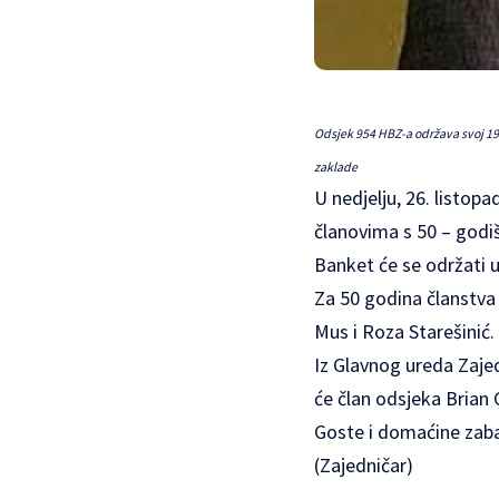
Odsjek 954 HBZ-a održava svoj 19.
zaklade
U nedjelju, 26. listop
članovima s 50 – godiš
Banket će se održati 
Za 50 godina članstva 
Mus i Roza Starešinić.
Iz Glavnog ureda Zajed
će član odsjeka Brian 
Goste i domaćine zabav
(Zajedničar)