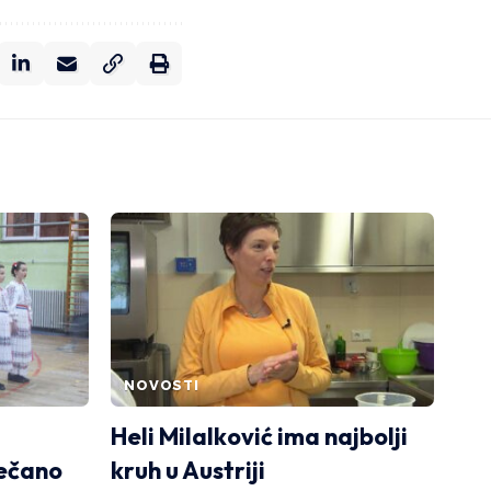
NOVOSTI
Heli Milalković ima najbolji
večano
kruh u Austriji