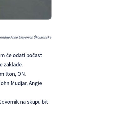
pendije Anne Eleyonich Školarinske
jem će odati počast
ke zaklade.
amilton, ON.
 John Mudjar, Angie
Govornik na skupu bit