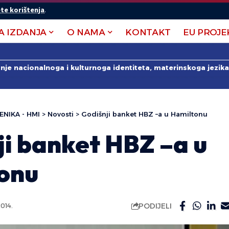
te korištenja
.
A IZDANJA
O NAMA
KONTAKT
EU PROJE
anje nacionalnoga i kulturnoga identiteta, materinskoga jezika 
ENIKA - HMI
>
Novosti
>
Godišnji banket HBZ –a u Hamiltonu
ji banket HBZ –a u
onu
PODIJELI
014.