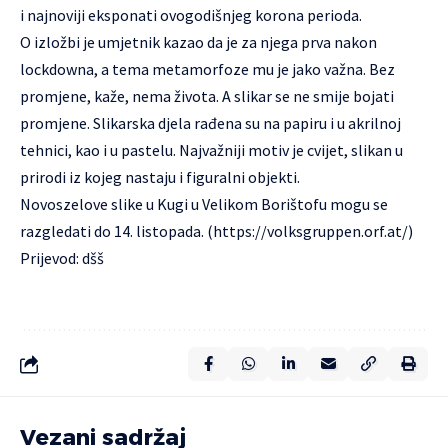
i najnoviji eksponati ovogodišnjeg korona perioda.
O izložbi je umjetnik kazao da je za njega prva nakon
lockdowna, a tema metamorfoze mu je jako važna. Bez
promjene, kaže, nema života. A slikar se ne smije bojati
promjene. Slikarska djela rađena su na papiru i u akrilnoj
tehnici, kao i u pastelu. Najvažniji motiv je cvijet, slikan u
prirodi iz kojeg nastaju i figuralni objekti.
Novoszelove slike u Kugi u Velikom Borištofu mogu se
razgledati do 14. listopada. (https://volksgruppen.orf.at/)
Prijevod: dšš
Vezani sadržaj