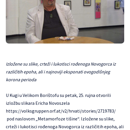
Izložene su slike, crteži i lukotisci rođenoga Novogorca iz
različitih epoha, ali i najnoviji eksponati ovogodišnjeg
korona perioda
U Kugi u Velikom Borištofu su petak, 25. rujna otvorili
izložbu slikara Ericha Novoszela
https://volksgruppen.orf.at/v2/hrvati/stories/2719783/
pod naslovom „Metamorfoze tišine“. Izložene su slike,
crteži i lukotisci rođenoga Novogorca iz različitih epoha, ali