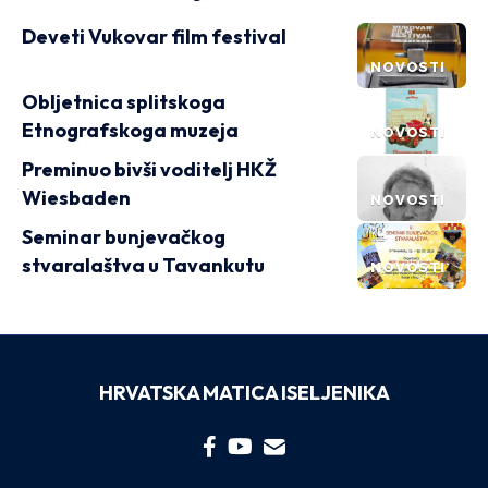
Deveti Vukovar film festival
NOVOSTI
Obljetnica splitskoga
Etnografskoga muzeja
NOVOSTI
Preminuo bivši voditelj HKŽ
Wiesbaden
NOVOSTI
Seminar bunjevačkog
stvaralaštva u Tavankutu
NOVOSTI
HRVATSKA MATICA ISELJENIKA