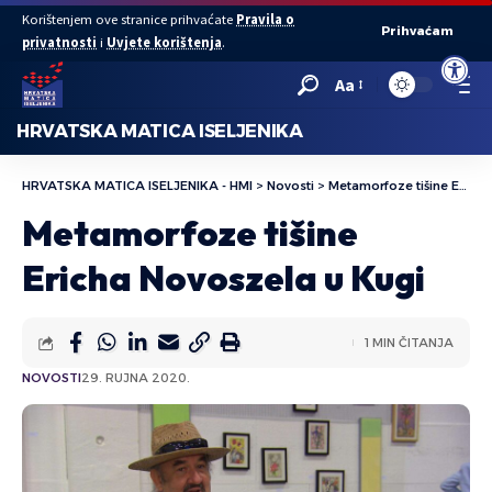
Korištenjem ove stranice prihvaćate
Pravila o
Prihvaćam
privatnosti
i
Uvjete korištenja
.
Open to
Aa
HRVATSKA MATICA ISELJENIKA
HRVATSKA MATICA ISELJENIKA - HMI
>
Novosti
>
Metamorfoze tišine Ericha Novoszela u Kugi
Metamorfoze tišine
Ericha Novoszela u Kugi
1 MIN ČITANJA
NOVOSTI
29. RUJNA 2020.