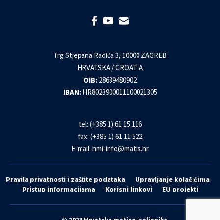
Trg Stjepana Radića 3, 10000 ZAGREB
HRVATSKA / CROATIA
OIB:
28639480902
IBAN:
HR8023900011100021305
tel: (+385 1) 61 15 116
fax: (+385 1) 61 11 522
E-mail:
hmi-info@matis.hr
Pravila privatnosti i zaštite podataka
Upravljanje kolačićima
Pristup informacijama
Korisni linkovi
EU projekti
© 2023 Hrvatska matica iseljenika