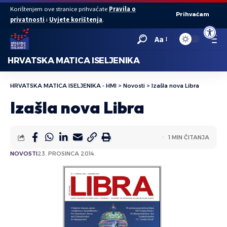
Korištenjem ove stranice prihvaćate
Pravila o
Prihvaćam
privatnosti
i
Uvjete korištenja
.
Open to
Aa
HRVATSKA MATICA ISELJENIKA
HRVATSKA MATICA ISELJENIKA - HMI
>
Novosti
>
Izašla nova Libra
Izašla nova Libra
1 MIN ČITANJA
NOVOSTI
23. PROSINCA 2014.