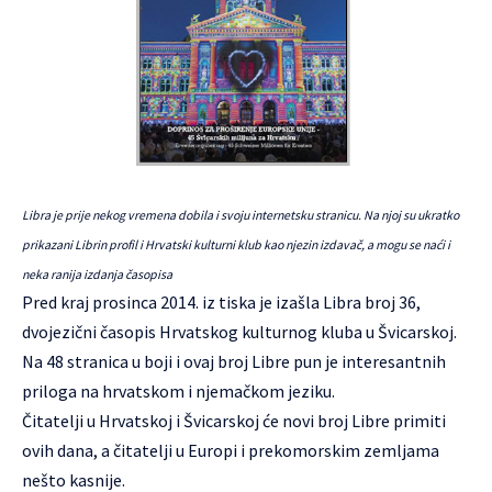
Libra je prije nekog vremena dobila i svoju
internetsku stranicu
. Na njoj su ukratko
prikazani Librin profil i Hrvatski kulturni klub kao njezin izdavač, a mogu se naći i
neka ranija izdanja časopisa
Pred kraj prosinca 2014. iz tiska je izašla Libra broj 36,
dvojezični časopis Hrvatskog kulturnog kluba u Švicarskoj.
Na 48 stranica u boji i ovaj broj Libre pun je interesantnih
priloga na hrvatskom i njemačkom jeziku.
Čitatelji u Hrvatskoj i Švicarskoj će novi broj Libre primiti
ovih dana, a čitatelji u Europi i prekomorskim zemljama
nešto kasnije.