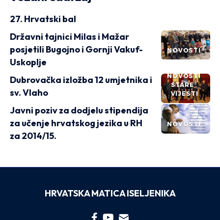
27. Hrvatski bal
Državni tajnici Milas i Mažar
posjetili Bugojno i Gornji Vakuf-
NOVOSTI
Uskoplje
NOVOSTI
Dubrovačka izložba 12 umjetnika i
STARE
sv. Vlaho
VIJESTI
Javni poziv za dodjelu stipendija
za učenje hrvatskog jezika u RH
NOVOSTI
za 2014/15.
HRVATSKA MATICA ISELJENIKA