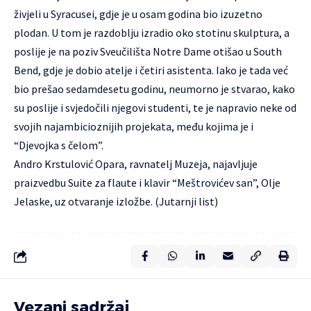
živjeli u Syracusei, gdje je u osam godina bio izuzetno
plodan. U tom je razdoblju izradio oko stotinu skulptura, a
poslije je na poziv Sveučilišta Notre Dame otišao u South
Bend, gdje je dobio atelje i četiri asistenta. Iako je tada već
bio prešao sedamdesetu godinu, neumorno je stvarao, kako
su poslije i svjedočili njegovi studenti, te je napravio neke od
svojih najambicioznijih projekata, među kojima je i
“Djevojka s čelom”.
Andro Krstulović Opara, ravnatelj Muzeja, najavljuje
praizvedbu Suite za flaute i klavir “Meštrovićev san”, Olje
Jelaske, uz otvaranje izložbe. (Jutarnji list)
Vezani sadržaj