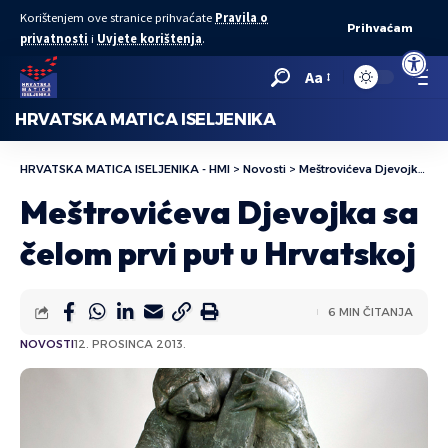
Korištenjem ove stranice prihvaćate
Pravila o
Prihvaćam
privatnosti
i
Uvjete korištenja
.
Open to
Aa
HRVATSKA MATICA ISELJENIKA
HRVATSKA MATICA ISELJENIKA - HMI
>
Novosti
>
Meštrovićeva Djevojka sa čelom prvi put u Hrvatskoj
Meštrovićeva Djevojka sa
čelom prvi put u Hrvatskoj
6 MIN ČITANJA
NOVOSTI
12. PROSINCA 2013.