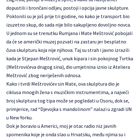
dopustili i brončani odljev, postoji i opcija javne skulpture.
Poklonili su je još prije tri godine, no kako je transport bio
izuzetno skup, do sada nije bilo sakupljeno dovoljno novca.
U jednom su se trenutku Rumjana i Mate Meštrović pobojali
da će se američki muzej pozvati na zastaru jer besplatno
čuva skulpturu koja nije njihova. Taj su strah i javno izrazili
kada je Stjepan Meštrović, unuk kipara i sin pokojnog Tvrtka
(Meštrovićeva drugog sina), dio umjetnina iznio iz Ateliera
Meštrović zbog neriješenih odnosa.
Kako i tvrdi Meštrovićev sin Mate, ova skulptura dio je
ciklusa mnogih žena s muzičkim instrumentima, a najveći
broj skulptura tog tipa može se pogledati u Osoru, dok se,
primjerice, rad “Djevojka s mandolinom” nalazi u zgradi UN
u New Yorku.
Dok je boravio u Americi, moj je otac radio niz javnih
spomenika koje je onda slao u Hrvatsku, među njima su i