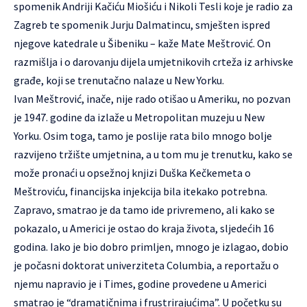
spomenik Andriji Kačiću Miošiću i Nikoli Tesli koje je radio za
Zagreb te spomenik Jurju Dalmatincu, smješten ispred
njegove katedrale u Šibeniku – kaže Mate Meštrović. On
razmišlja i o darovanju dijela umjetnikovih crteža iz arhivske
građe, koji se trenutačno nalaze u New Yorku.
Ivan Meštrović, inače, nije rado otišao u Ameriku, no pozvan
je 1947. godine da izlaže u Metropolitan muzeju u New
Yorku. Osim toga, tamo je poslije rata bilo mnogo bolje
razvijeno tržište umjetnina, a u tom mu je trenutku, kako se
može pronaći u opsežnoj knjizi Duška Kečkemeta o
Meštroviću, financijska injekcija bila itekako potrebna.
Zapravo, smatrao je da tamo ide privremeno, ali kako se
pokazalo, u Americi je ostao do kraja života, sljedećih 16
godina. Iako je bio dobro primljen, mnogo je izlagao, dobio
je počasni doktorat univerziteta Columbia, a reportažu o
njemu napravio je i Times, godine provedene u Americi
smatrao je “dramatičnima i frustrirajućima”. U početku su