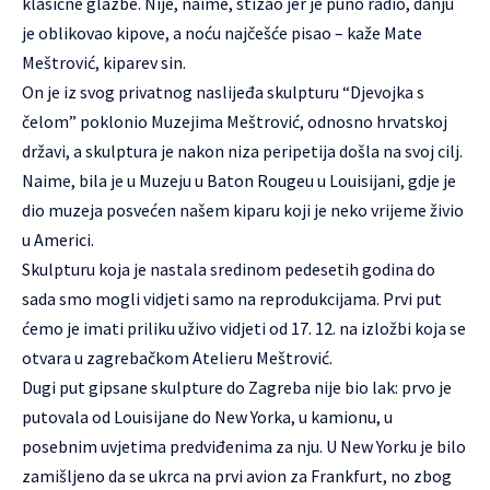
klasične glazbe. Nije, naime, stizao jer je puno radio, danju
je oblikovao kipove, a noću najčešće pisao – kaže Mate
Meštrović, kiparev sin.
On je iz svog privatnog naslijeđa skulpturu “Djevojka s
čelom” poklonio Muzejima Meštrović, odnosno hrvatskoj
državi, a skulptura je nakon niza peripetija došla na svoj cilj.
Naime, bila je u Muzeju u Baton Rougeu u Louisijani, gdje je
dio muzeja posvećen našem kiparu koji je neko vrijeme živio
u Americi.
Skulpturu koja je nastala sredinom pedesetih godina do
sada smo mogli vidjeti samo na reprodukcijama. Prvi put
ćemo je imati priliku uživo vidjeti od 17. 12. na izložbi koja se
otvara u zagrebačkom Atelieru Meštrović.
Dugi put gipsane skulpture do Zagreba nije bio lak: prvo je
putovala od Louisijane do New Yorka, u kamionu, u
posebnim uvjetima predviđenima za nju. U New Yorku je bilo
zamišljeno da se ukrca na prvi avion za Frankfurt, no zbog