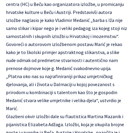
centra (HC) u Beču kao organizatora izložbe, u promicanju
hrvatske kulture u Beču i Austriji. Predstavivši autora
izložbe naglasio je kako Vladimir Medanić „barba s Iža nije
samo slikar i kipar nego je i veliki pedagog iza kojeg stoji niz
samostalnih i skupnih izložbi u Hrvatskoj i inozemstvu“.
Govoreći o autorovom izložbenom postavu Marić je rekao
kako je to školski primjer apstraktnog slikarstva, a slike
nude odmak od predmetne stvarnosti i autentično nam
prenose dojmove koje g. Medanić svakodnevno upija.
„Platna oko nas su najrafiniraniji prikaz umjetničkog
djelovanja, ali i života u Dalmaciji u kojoj povezanost s
prirodom u kombinaciji s talentom kao što je gospodin
Medanić stvara velike umjetnike i velika djela“, ustvrdio je
Marić.
Glazbeni okvir izložbi dale su flautistica Martina Mazanik i
pijanistica Elizabeta Adžaga. Izložbi, koja je okupila brojne
goste i uzvanike iz Beča, Austrije i Hrvatske , nazočila je i