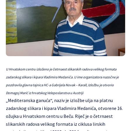
U Hrvatskom centru izloženo je četrnaest slikarskih radova velikog formata
zadarskog slikara i kipara Vladimira Medanića. U ime organizatora nazočne je
pozdravila glavna tajnica HC-a Gabrijela Novak – Karall, Izložbu je otvorio
Domagoj Marić iz hrvatskog Veleposlanstva u Austriji
„Mediteranska ganuća“, naziv je izložbe ulja na platnu
zadarskog slikara i kipara Vladimira Medanića, otvorene 16.
ožujka u Hrvatskom centru u Beču. Riječ je o četrnaest
slikarskih radova velikog formata iz ciklusa lirskih