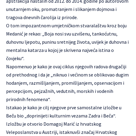
apstrakcija nastalih od 2012. do 2014. godine po autorovom
unutarnjem oku, promatranjem i slikanjem dojmova i
tragova dnevnih čarolija iz prirode.
O tom impozantnom umjetničkom stvaralaštvu kroz boju
Medanić je rekao: „Boja nosi svu uzvišenu, tankoćutnu,
duhovnu ljepotu, puninu sretnijeg života, uvijek je duhovna i
mentalna katarza u kojoj je skrivena najveća istina o
čovjeku“.
Napomenuo je kako je ovaj ciklus njegovih radova drugačiji
od prethodnog i da je „niknuo i većinom se oblikovao dugim
hodanjem, razmišljanjem, promišljanjem, opservacijom i
percepcijom, pejzažnih, vedutnih, morskih i vodenih
prirodnih fenomena“.
Istakao je kako je cilj njegove prve samostalne izložbe u
Beču bio „doprinijeti kulturnim vezama Zadra i Beča“.
Izložbu je otvorio Domagoj Marić iz hrvatskog
Veleposlanstva u Austriji, istaknuvši značaj Hrvatskog