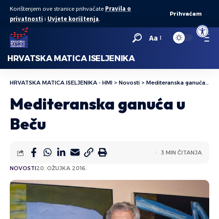
Korištenjem ove stranice prihvaćate
Pravila o
Prihvaćam
privatnosti
i
Uvjete korištenja
.
Open to
Aa
HRVATSKA MATICA ISELJENIKA
HRVATSKA MATICA ISELJENIKA - HMI
>
Novosti
>
Mediteranska ganuća u Beču
Mediteranska ganuća u
Beču
3 MIN ČITANJA
NOVOSTI
20. OŽUJKA 2016.