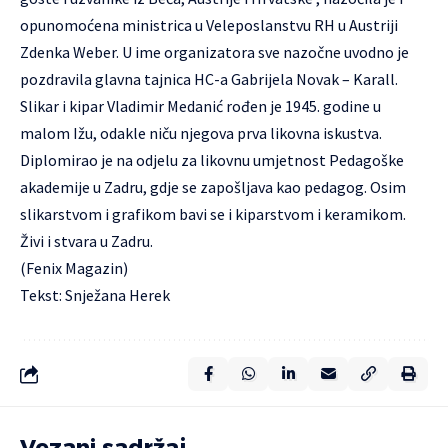
opunomoćena ministrica u Veleposlanstvu RH u Austriji
Zdenka Weber. U ime organizatora sve nazočne uvodno je
pozdravila glavna tajnica HC-a Gabrijela Novak – Karall.
Slikar i kipar Vladimir Medanić rođen je 1945. godine u
malom Ižu, odakle niču njegova prva likovna iskustva.
Diplomirao je na odjelu za likovnu umjetnost Pedagoške
akademije u Zadru, gdje se zapošljava kao pedagog. Osim
slikarstvom i grafikom bavi se i kiparstvom i keramikom.
Živi i stvara u Zadru.
(Fenix Magazin)
Tekst: Snježana Herek
Vezani sadržaj