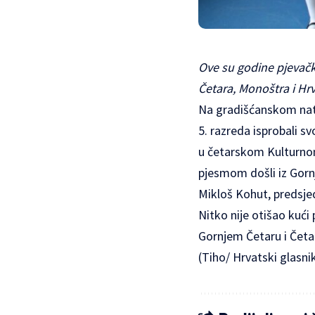
Ove su godine pjevač
Četara, Monoštra i Hr
Na gradišćanskom natje
5. razreda isprobali s
u četarskom Kulturno
pjesmom došli iz Gorn
Mikloš Kohut, predsjed
Nitko nije otišao kući
Gornjem Četaru i Četar
(Tiho/ Hrvatski glasni