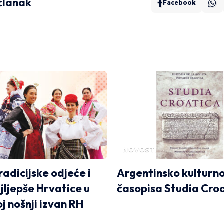
 članak
Facebook
NOVOSTI
radicijske odjeće i
Argentinsko kulturno
jljepše Hrvatice u
časopisa Studia Cro
j nošnji izvan RH