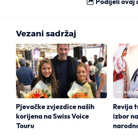
Podijeli ovaj
Vezani sadržaj
NOVOSTI
NOVOSTI
Pjevačke zvjezdice naših
Revija t
korijena na Swiss Voice
izbor na
Touru
narodno