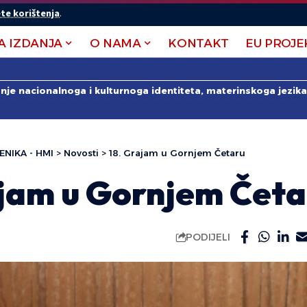
te korištenja
.
A IZDANJA
O NAMA
KONTAKT
EU PROJE
anje nacionalnoga i kulturnoga identiteta, materinskoga jezika 
ENIKA - HMI
>
Novosti
>
18. Grajam u Gornjem Četaru
ajam u Gornjem Četa
PODIJELI