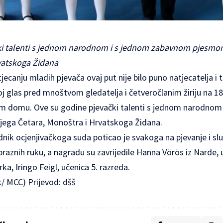
ki talenti s jednom narodnom i s jednom zabavnom pjesmom
vatskoga Židana
canju mladih pjevača ovaj put nije bilo puno natjecatelja i t
voj glas pred mnoštvom gledatelja i četveročlanim žiriju na 18
m domu. Ove su godine pjevački talenti s jednom narodnom
jega Četara, Monoštra i Hrvatskoga Židana.
nik ocjenjivačkoga suda poticao je svakoga na pjevanje i sl
 praznih ruku, a nagradu su zavrijedile Hanna Vörös iz Narde, 
ka, Iringo Feigl, učenica 5. razreda.
k/ MCC) Prijevod: dšš