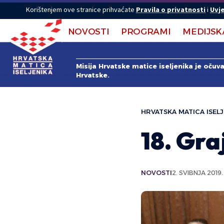
Korištenjem ove stranice prihvaćate
Pravila o privatnosti
i
Uvje
NOVOSTI
PROGRAMI
MEDIJSK
Misija Hrvatske matice iseljenika je očuv
Hrvatske.
HRVATSKA MATICA ISELJ
18. Gr
NOVOSTI
2. SVIBNJA 2019.