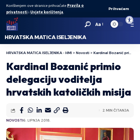
Korištenjem ove stranice prihvaćate
Pravila o
Prihvaćam
privatnosti
i
Uvjete korištenja
.
Open to
Aa
HRVATSKA MATICA ISELJENIKA
HRVATSKA MATICA ISELJENIKA - HMI
>
Novosti
>
Kardinal Bozanić primio delegaciju voditelja hrvatskih katoličkih misija
Kardinal Bozanić primio
delegaciju voditelja
hrvatskih katoličkih misija
2 MIN ČITANJA
NOVOSTI
6. LIPNJA 2018.