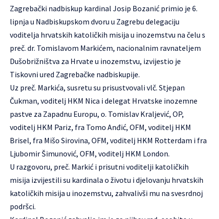
Zagrebački nadbiskup kardinal Josip Bozanić primio je 6.
lipnja u Nadbiskupskom dvoru u Zagrebu delegaciju
voditelja hrvatskih katoličkih misija u inozemstvu na čelu s
preč. dr. Tomislavom Markićem, nacionalnim ravnateljem
Dušobrižništva za Hrvate u inozemstvu, izvijestio je
Tiskovni ured Zagrebačke nadbiskupije.
Uz preč. Markića, susretu su prisustvovali vlč. Stjepan
Čukman, voditelj HKM Nica i delegat Hrvatske inozemne
pastve za Zapadnu Europu, o. Tomislav Kraljević, OP,
voditelj HKM Pariz, fra Tomo Anđić, OFM, voditelj HKM
Brisel, fra Mišo Sirovina, OFM, voditelj HKM Rotterdam i fra
Ljubomir Šimunović, OFM, voditelj HKM London.
U razgovoru, preč. Markić i prisutni voditelji katoličkih
misija izvijestili su kardinala o životu i djelovanju hrvatskih
katoličkih misija u inozemstvu, zahvalivši mu na svesrdnoj
podršci.