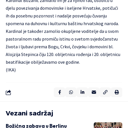
Kardinal Bozanić zahvalio im je za njihov rad, osobito u
djelu povezivanja domovinske i iseljene Hrvatske, potičući
ih da posebnu pozornost i nadalje posvećuju čuvanju
spomena na duhovnu i kulturnu baštinu hrvatskog naroda.
Kardinal je također zamolio okupljene voditelje da u svom
pastoralnom radu promiču istinu o svetom svjedočanstvu
života i ljubavi prema Bogu, Crkvi, čovjeku i domovini bl.
Alojzija Stepinca čiju 120. obljetnicu rođenja i 20. obljetnicu
beatifikacije obilježavamo ove godine.
(IKA)
Vezani sadržaj
Božićna zabava u Berlinu