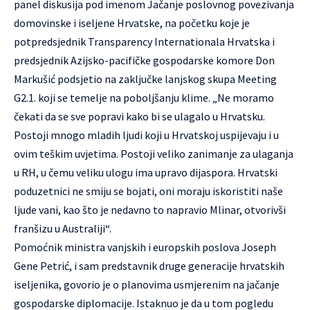
panel diskusija pod imenom Jačanje poslovnog povezivanja
domovinske i iseljene Hrvatske, na početku koje je
potpredsjednik Transparency Internationala Hrvatska i
predsjednik Azijsko-pacifičke gospodarske komore Don
Markušić podsjetio na zaključke lanjskog skupa Meeting
G2.1. koji se temelje na poboljšanju klime. „Ne moramo
čekati da se sve popravi kako bi se ulagalo u Hrvatsku.
Postoji mnogo mladih ljudi koji u Hrvatskoj uspijevaju i u
ovim teškim uvjetima. Postoji veliko zanimanje za ulaganja
u RH, u čemu veliku ulogu ima upravo dijaspora. Hrvatski
poduzetnici ne smiju se bojati, oni moraju iskoristiti naše
ljude vani, kao što je nedavno to napravio Mlinar, otvorivši
franšizu u Australiji“.
Pomoćnik ministra vanjskih i europskih poslova Joseph
Gene Petrić, i sam predstavnik druge generacije hrvatskih
iseljenika, govorio je o planovima usmjerenim na jačanje
gospodarske diplomacije. Istaknuo je da u tom pogledu