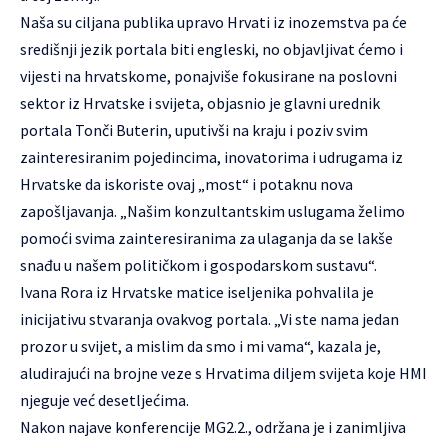
Naša su ciljana publika upravo Hrvati iz inozemstva pa će
središnji jezik portala biti engleski, no objavljivat ćemo i
vijesti na hrvatskome, ponajviše fokusirane na poslovni
sektor iz Hrvatske i svijeta, objasnio je glavni urednik
portala Tonči Buterin, uputivši na kraju i poziv svim
zainteresiranim pojedincima, inovatorima i udrugama iz
Hrvatske da iskoriste ovaj „most“ i potaknu nova
zapošljavanja. „Našim konzultantskim uslugama želimo
pomoći svima zainteresiranima za ulaganja da se lakše
snađu u našem političkom i gospodarskom sustavu“.
Ivana Rora iz Hrvatske matice iseljenika pohvalila je
inicijativu stvaranja ovakvog portala. „Vi ste nama jedan
prozor u svijet, a mislim da smo i mi vama“, kazala je,
aludirajući na brojne veze s Hrvatima diljem svijeta koje HMI
njeguje već desetljećima.
Nakon najave konferencije MG2.2., održana je i zanimljiva