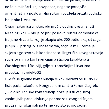
državne institucije koje rade kvalitetan posao, te da se oni
ne žele miješati u njihov posao, nego se ponajviše
orijentirati na poslovni dio i u tom pogledu pružiti podršku
iseljenim Hrvatima.
Organizatori su u listopadu prošle godine organizirali
Meeting G2.1. – bio je to prvi poslovni susret domovinske i
iseljene Hrvatske koji je okupio oko 200 sudionika, od čega
je njih 50 pristiglo iz inozemstva, točnije iz 18 zemalja
svijeta s gotovo svih kontinenata. Hrgetići su ovoga travnja
sudjelovali i na konferencijama sličnog karaktera u
Washingtonu i Boliviji, gdje su tamošnjim Hrvatima
predstavili projekt G2.
Ove će se godine konferencija MG2.2. održati od 10. do 12.
listopada, također u Kongresnom centru Forum Zagreb.
„Sudionici lanjske konferencije poželjeli su veći broj
zanimljivih panel diskusija pa smo se u ovogodišnjem
programu fokusirali na teme kao što su inovacije,