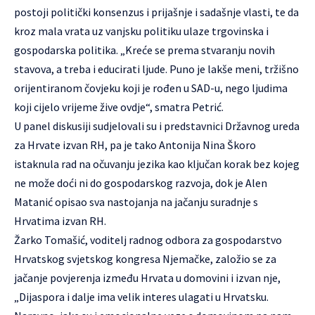
postoji politički konsenzus i prijašnje i sadašnje vlasti, te da
kroz mala vrata uz vanjsku politiku ulaze trgovinska i
gospodarska politika. „Kreće se prema stvaranju novih
stavova, a treba i educirati ljude. Puno je lakše meni, tržišno
orijentiranom čovjeku koji je rođen u SAD-u, nego ljudima
koji cijelo vrijeme žive ovdje“, smatra Petrić.
U panel diskusiji sudjelovali su i predstavnici Državnog ureda
za Hrvate izvan RH, pa je tako Antonija Nina Škoro
istaknula rad na očuvanju jezika kao ključan korak bez kojeg
ne može doći ni do gospodarskog razvoja, dok je Alen
Matanić opisao sva nastojanja na jačanju suradnje s
Hrvatima izvan RH.
Žarko Tomašić, voditelj radnog odbora za gospodarstvo
Hrvatskog svjetskog kongresa Njemačke, založio se za
jačanje povjerenja između Hrvata u domovini i izvan nje,
„Dijaspora i dalje ima velik interes ulagati u Hrvatsku.