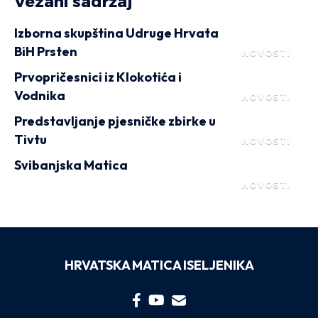
Vezani sadržaj
Izborna skupština Udruge Hrvata
BiH Prsten
NOVOSTI
Prvopričesnici iz Klokotića i
Vodnika
NOVOSTI
Predstavljanje pjesničke zbirke u
Tivtu
NOVOSTI
Svibanjska Matica
NOVOSTI
HRVATSKA MATICA ISELJENIKA