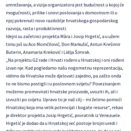
umrežavanja, a vizija organizatora jest budućnost u kojoj će
mogućnosti, prilike i snovi poslovanja s domovinom ili u
njoj pokrenuti novo razdoblje hrvatskoga gospodarskog
razvoja, rasta i produktivnosti.
Idejni su začetnici projekta Māra i Josip Hrgetić, a u užem
timu još su Aco Momčilović, Don Markušić, Antun Krešimir
Buterin, Anamaria Kreković i Lidija Šimrak.
„Na projektu G2 rade i Hrvati rođeni u Hrvatskoj i oni rođeni
izvan nje. Kad pogledamo našu nogometnu reprezentaciju,
vidimo da Hrvatska može djelovati zajedno, pa zašto onda
to ne bismo postigli i u poslovnom svijetu? Povezivanjem
možemo promovirati hrvatske proizvode, uvoziti ih, ali i
izvoziti po svijetu. Upravo to je naš cilj – mi želimo pomoći
Hrvatskoj koja ima velik potencijal i bogate resurse“, rekao
je direktor projekta Josip Hrgetić, povratnik iz Venezuele.
Hrgetić je dodao da u Hrvatskoj već postoje brojni uredi i