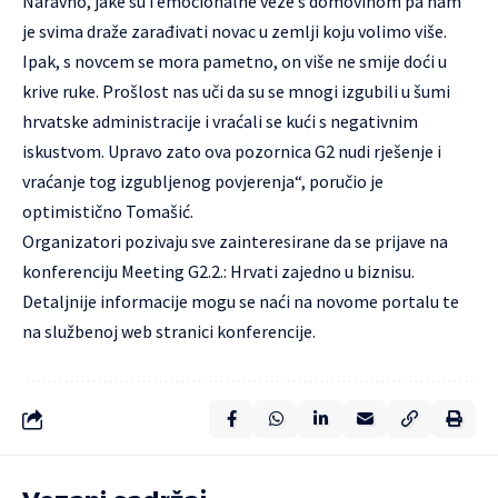
Naravno, jake su i emocionalne veze s domovinom pa nam
je svima draže zarađivati novac u zemlji koju volimo više.
Ipak, s novcem se mora pametno, on više ne smije doći u
krive ruke. Prošlost nas uči da su se mnogi izgubili u šumi
hrvatske administracije i vraćali se kući s negativnim
iskustvom. Upravo zato ova pozornica G2 nudi rješenje i
vraćanje tog izgubljenog povjerenja“, poručio je
optimistično Tomašić.
Organizatori pozivaju sve zainteresirane da se prijave na
konferenciju Meeting G2.2.: Hrvati zajedno u biznisu.
Detaljnije informacije mogu se naći na
novome portalu
te
na službenoj
web stranici konferencije
.