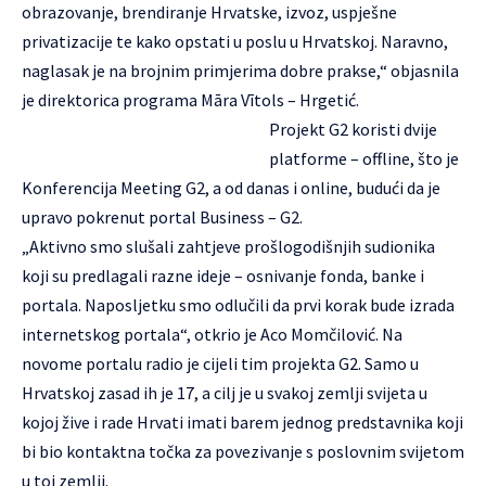
obrazovanje, brendiranje Hrvatske, izvoz, uspješne
privatizacije te kako opstati u poslu u Hrvatskoj. Naravno,
naglasak je na brojnim primjerima dobre prakse,“ objasnila
je direktorica programa Māra Vītols – Hrgetić.
Projekt G2 koristi dvije
platforme – offline, što je
Konferencija Meeting G2, a od danas i online, budući da je
upravo pokrenut portal Business – G2.
„Aktivno smo slušali zahtjeve prošlogodišnjih sudionika
koji su predlagali razne ideje – osnivanje fonda, banke i
portala. Naposljetku smo odlučili da prvi korak bude izrada
internetskog portala“, otkrio je Aco Momčilović. Na
novome portalu radio je cijeli tim projekta G2. Samo u
Hrvatskoj zasad ih je 17, a cilj je u svakoj zemlji svijeta u
kojoj žive i rade Hrvati imati barem jednog predstavnika koji
bi bio kontaktna točka za povezivanje s poslovnim svijetom
u toj zemlji.