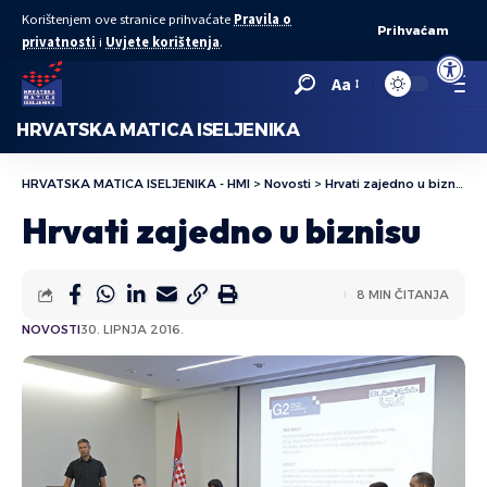
Korištenjem ove stranice prihvaćate
Pravila o
Prihvaćam
privatnosti
i
Uvjete korištenja
.
Open to
Aa
HRVATSKA MATICA ISELJENIKA
HRVATSKA MATICA ISELJENIKA - HMI
>
Novosti
>
Hrvati zajedno u biznisu
Hrvati zajedno u biznisu
8 MIN ČITANJA
NOVOSTI
30. LIPNJA 2016.