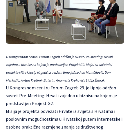
U Kongresnom centru Forum Zagreb održan je susret Pre-Meeting: Hrvati
zajedno u biznisu na kojem je predstavljen Projekt G2. Idejni su začetnici
projekta Māra i Josip Hrgetić, a u užem timu još su Aco Momčilović, Don
Markušić, Antun Krešimir Buterin, Anamaria Kreković i Lidija Šimrak
U Kongresnom centru Forum Zagreb 29. je lipnja održan
susret Pre-Meeting: Hrvati zajedno u biznisu na kojem je
predstavljen Projekt G2.
Misija je projekta povezati Hrvate iz svijeta s Hrvatima i
poslovnim mogućnostima u Hrvatskoj putem internetske i
osobne praktične razmjene znanja te društvenog