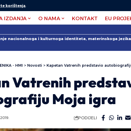
te korištenja
.
A IZDANJA
O NAMA
KONTAKT
EU PROJE
anje nacionalnoga i kulturnoga identiteta, materinskoga jezika 
ENIKA - HMI
>
Novosti
>
Kapetan Vatrenih predstavio autobiografij
n Vatrenih predsta
grafiju Moja igra
PODIJELI
2019.