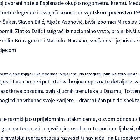
oj dvorani hotela Esplanade okupio nogometnu kremu. Među
gometne legende i osvajači bronce na svjetskom prvenstvu 19
uker, Slaven Bilić, Aljoša Asanović, bivši izbornici Miroslav B
bornik Zlatko Dalić i suigrači iz nacionalne vrste, brojni bivši 
Emilio Butragueno i Marcelo. Naravno, svečanosti je prisustvo
 djecom.
redstavljanje knjige Luke Modriæa “Moja igra”. Na fotografiji publika. foto HINA
ijesti Luka po prvi put otkriva brojne nepoznate detalje iz sv
zotkriva pozadinu svih ključnih trenutaka u Dinamu, Totte
pogled na vrhunac svoje karijere – dramatičan put do spekta
mu je razmišljao u prijelomnim utakmicama, o svom odnosu s i
 goni na teren, ali i najvažnijim osobnim trenucima, ljubavi, 
e hrvatska reprezentacija razveseliti navijače i na Europsko