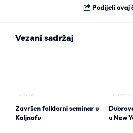
Podijeli ovaj
Vezani sadržaj
NOVOSTI
NOVOSTI
Završen folklorni seminar u
Dubrova
Koljnofu
u New Y