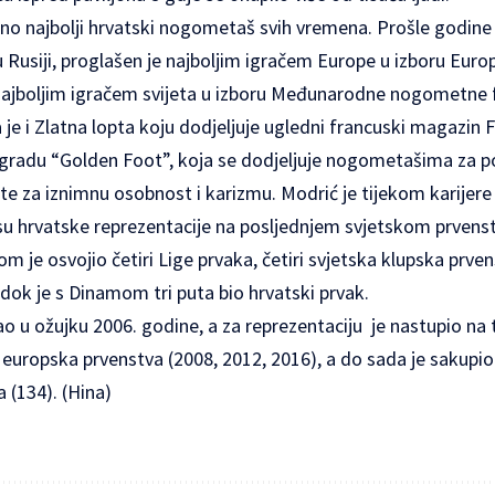
rno najbolji hrvatski nogometaš svih vremena. Prošle godine
 u Rusiji, proglašen je najboljim igračem Europe u izboru Eu
 najboljim igračem svijeta u izboru Međunarodne nogometne fe
 je i Zlatna lopta koju dodjeljuje ugledni francuski magazin 
gradu “Golden Foot”, koja se dodjeljuje nogometašima za po
 za iznimnu osobnost i karizmu. Modrić je tijekom karijere 
esu hrvatske reprezentacije na posljednjem svjetskom prvenst
m je osvojio četiri Lige prvaka, četiri svjetska klupska prven
dok je s Dinamom tri puta bio hrvatski prvak.
ao u ožujku 2006. godine, a za reprezentaciju je nastupio na 
ri europska prvenstva (2008, 2012, 2016), a do sada je sakupi
a (134). (Hina)