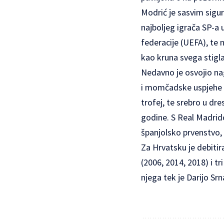
Modrić je sasvim sigu
najboljeg igrača SP-a
federacije (UEFA), te
kao kruna svega stigla
Nedavno je osvojio na
i momčadske uspjehe te
trofej, te srebro u dr
godine. S Real Madrido
španjolsko prvenstvo, 
Za Hrvatsku je debitir
(2006, 2014, 2018) i t
njega tek je Darijo Srn