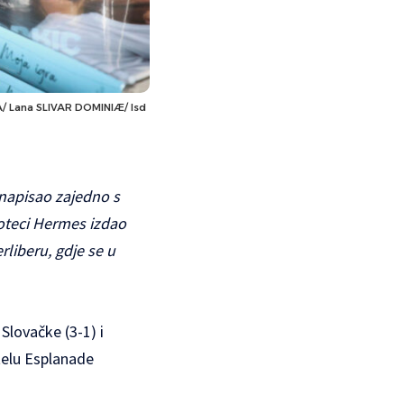
HINA/ Lana SLIVAR DOMINIÆ/ lsd
 napisao zajedno s
oteci Hermes izdao
rliberu, gdje se u
lovačke (3-1) i
telu Esplanade