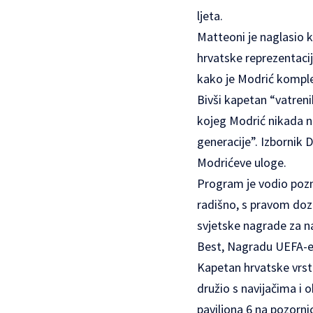
ljeta.
Matteoni je naglasio ka
hrvatske reprezentacije
kako je Modrić komplet
Bivši kapetan “vatren
kojeg Modrić nikada ni
generacije”. Izbornik D
Modrićeve uloge.
Program je vodio pozna
radišno, s pravom dozom
svjetske nagrade za na
Best, Nagradu UEFA-e i 
Kapetan hrvatske vrste
družio s navijačima i 
paviljona 6 na pozornic