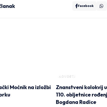
 članak
Facebook
NOVOSTI
ćki Moćnik na izložbi
Znanstveni kolokvij 
orku
110. obljetnice rođen
Bogdana Radice