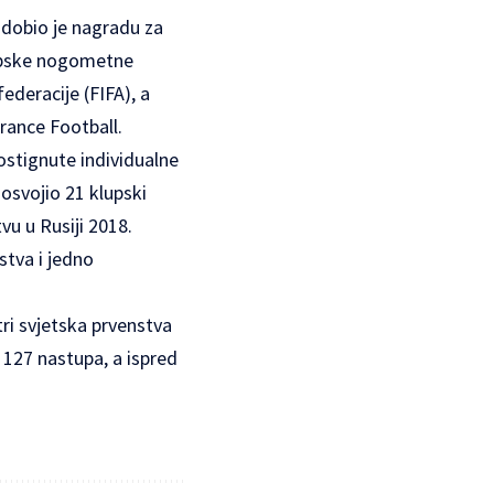
 dobio je nagradu za
ropske nogometne
deracije (FIFA), a
France Football.
stignute individualne
osvojio 21 klupski
vu u Rusiji 2018.
stva i jedno
tri svjetska prvenstva
o 127 nastupa, a ispred