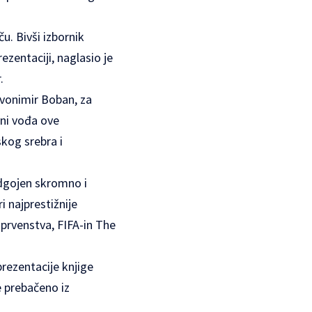
u. Bivši izbornik
ezentaciji, naglasio je
.
Zvonimir Boban, za
tni vođa ove
skog srebra i
odgojen skromno i
i najprestižnije
 prvenstva, FIFA-in The
prezentacije knjige
e prebačeno iz