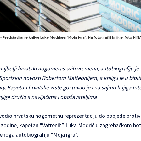
. - Predstavljanje knjige Luke Modriæa "Moja igra". Na fotografiji knjige. foto 
najbolji hrvatski nogometaš svih vremena, autobiografiju je
ortskih novosti Robertom Matteonijem, a knjigu je u bibli
ry. Kapetan hrvatske vrste gostovao je i na sajmu knjiga Inte
jige družio s navijačima i obožavateljima
vodio hrvatsku nogometnu reprezentaciju do pobjede protiv S
 godine, kapetan “Vatrenih” Luka Modrić u zagrebačkom ho
enoga autobiografiju “Moja igra”.