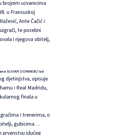
 brojnim uzvanicima
98. u Francuskoj
lažević, Ante Čačić i
suigrači, te posebni
vala i njegova obitelj,
/ Lana SLIVAR DOMINIÆ/ lsd
og djetinjstva, opisuje
nhamu i Real Madridu,
kularnog finala u
gračima i trenerima, o
obitelji, gubicima…
m prvenstvu idućeg