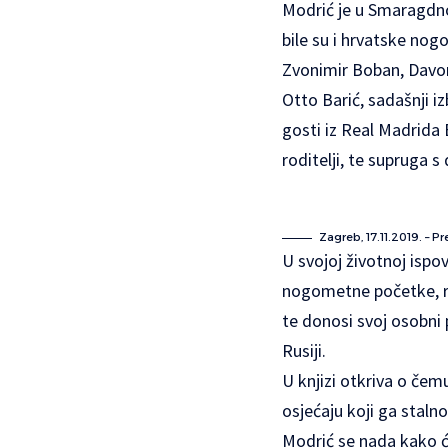
Modrić je u Smaragdn
bile su i hrvatske no
Zvonimir Boban, Davor Š
Otto Barić, sadašnji iz
gosti iz Real Madrida 
roditelji, te supruga s
Zagreb, 17.11.2019. – P
U svojoj životnoj ispov
nogometne početke, ra
te donosi svoj osobni 
Rusiji.
U knjizi otkriva o če
osjećaju koji ga stalno
Modrić se nada kako ć