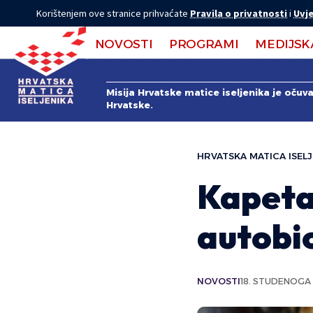
Korištenjem ove stranice prihvaćate
Pravila o privatnosti
i
Uvje
NOVOSTI
PROGRAMI
MEDIJSK
Misija Hrvatske matice iseljenika je očuv
Hrvatske.
HRVATSKA MATICA ISELJ
Kapeta
autobio
NOVOSTI
18. STUDENOGA 