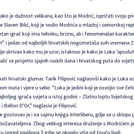
ko je dužnost velikana, kao što je Modrić, ispričati svoju prič
 Slaven Bilić, koji je vodio Modrića u mladoj i seniorskoj repr
an igrač koji ima tehniku, brzinu, ali i fenomenalan karakter
ih” i jedan od najboljih hrvatskih nogometaša svih vremena 
je skrivao kako mu je uzor, istaknuo je kako je Luka ‘apsolu
alić se prisjetio sjajnih ruskih dana i hrvatskog puta do svjet
ti hrvatski glumac Tarik Filipović naglasivši kako je Luka 
 inata i vjere u sebe. “Luka je jedini koji je osvojio sve četir
jboljeg igrača svijeta u istoj godini – Zlatnu loptu Svjetskog
Ballon D’Or,” naglasio je Filipović.
 gostovao je i na sajmu knjiga Interliberu, gdje se u sklopu 
obožavateljima. Zbog velikog interesa druženje s Modrićem j
u ispred paviljona 5 gdje se okupilo više od tisuću ljudi.