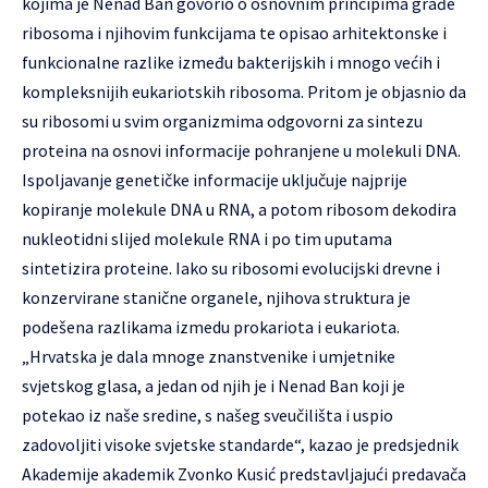
kojima je Nenad Ban govorio o osnovnim principima građe
ribosoma i njihovim funkcijama te opisao arhitektonske i
funkcionalne razlike između bakterijskih i mnogo većih i
kompleksnijih eukariotskih ribosoma. Pritom je objasnio da
su ribosomi u svim organizmima odgovorni za sintezu
proteina na osnovi informacije pohranjene u molekuli DNA.
Ispoljavanje genetičke informacije uključuje najprije
kopiranje molekule DNA u RNA, a potom ribosom dekodira
nukleotidni slijed molekule RNA i po tim uputama
sintetizira proteine. Iako su ribosomi evolucijski drevne i
konzervirane stanične organele, njihova struktura je
podešena razlikama izmedu prokariota i eukariota.
„Hrvatska je dala mnoge znanstvenike i umjetnike
svjetskog glasa, a jedan od njih je i Nenad Ban koji je
potekao iz naše sredine, s našeg sveučilišta i uspio
zadovoljiti visoke svjetske standarde“, kazao je predsjednik
Akademije akademik Zvonko Kusić predstavljajući predavača