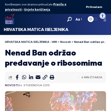
Korištenjem ove stranice prihvaćate
Pravila o
Prihvaćam
privatnosti
i
Uvjete korištenja
.
Open to
Aa
HRVATSKA MATICA ISELJENIKA
HRVATSKA MATICA ISELJENIKA - HMI
>
Novosti
>
Nenad Ban održao predavanje o ribosomima
Nenad Ban održao
predavanje o ribosomima
4 MIN ČITANJA
NOVOSTI
24. STUDENOGA 2013.