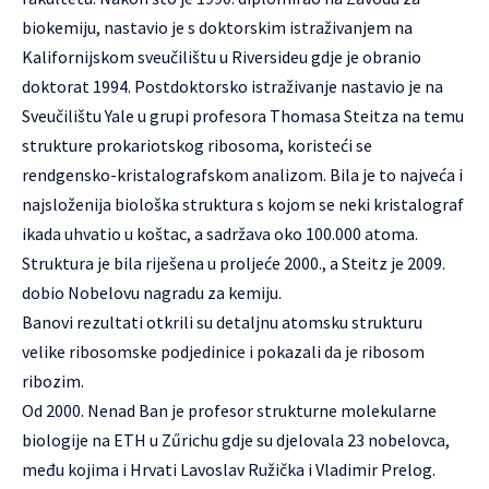
biokemiju, nastavio je s doktorskim istraživanjem na
Kalifornijskom sveučilištu u Riversideu gdje je obranio
doktorat 1994. Postdoktorsko istraživanje nastavio je na
Sveučilištu Yale u grupi profesora Thomasa Steitza na temu
strukture prokariotskog ribosoma, koristeći se
rendgensko-kristalografskom analizom. Bila je to najveća i
najsloženija biološka struktura s kojom se neki kristalograf
ikada uhvatio u koštac, a sadržava oko 100.000 atoma.
Struktura je bila riješena u proljeće 2000., a Steitz je 2009.
dobio Nobelovu nagradu za kemiju.
Banovi rezultati otkrili su detaljnu atomsku strukturu
velike ribosomske podjedinice i pokazali da je ribosom
ribozim.
Od 2000. Nenad Ban je profesor strukturne molekularne
biologije na ETH u Zűrichu gdje su djelovala 23 nobelovca,
među kojima i Hrvati Lavoslav Ružička i Vladimir Prelog.