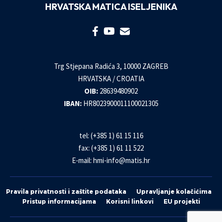
HRVATSKA MATICA ISELJENIKA
Trg Stjepana Radića 3, 10000 ZAGREB
HRVATSKA / CROATIA
OIB:
28639480902
IBAN:
HR8023900011100021305
tel: (+385 1) 61 15 116
fax: (+385 1) 61 11 522
E-mail:
hmi-info@matis.hr
Pravila privatnosti i zaštite podataka
Upravljanje kolačićima
Pristup informacijama
Korisni linkovi
EU projekti