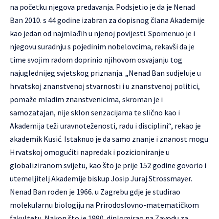
na početku njegova predavanja. Podsjetio je da je Nenad
Ban 2010. s 44 godine izabran za dopisnog člana Akademije
kao jedan od najmlađih u njenoj povijesti. Spomenuo je i
njegovu suradnju s pojedinim nobelovcima, rekavši da je
time svojim radom doprinio njihovom osvajanju tog
najuglednijeg svjetskog priznanja. „Nenad Ban sudjeluje u
hrvatskoj znanstvenoj stvarnosti i u znanstvenoj politici,
pomaže mladim znanstvenicima, skroman je i
samozatajan, nije sklon senzacijama te slično kao i
Akademija teži uravnoteženosti, radu i disciplini“, rekao je
akademik Kusić. Istaknuo je da samo znanje i znanost mogu
Hrvatskoj omogućiti napredak i pozicioniranje u
globaliziranom svijetu, kao što je prije 152 godine govorio i
utemeljitelj Akademije biskup Josip Juraj Strossmayer.
Nenad Ban rođen je 1966. u Zagrebu gdje je studirao
molekularnu biologiju na Prirodoslovno-matematičkom
fakultetu. Nakon što je 1990. diplomirao na Zavodu za