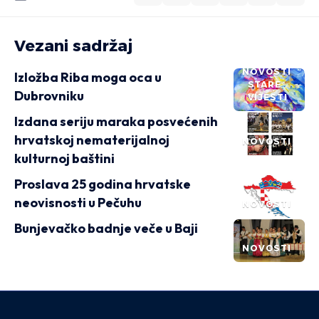
Vezani sadržaj
NOVOSTI
Izložba Riba moga oca u
STARE
Dubrovniku
VIJESTI
Izdana seriju maraka posvećenih
hrvatskoj nematerijalnoj
NOVOSTI
kulturnoj baštini
Proslava 25 godina hrvatske
neovisnosti u Pečuhu
NOVOSTI
Bunjevačko badnje veče u Baji
NOVOSTI