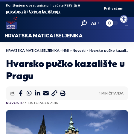
Korištenjem ove stranice prihvaćate
Pravila o
Prihvaćam
privatnosti
i
Uvjete korištenja
.
Open to
Aa
HRVATSKA MATICA ISELJENIKA
HRVATSKA MATICA ISELJENIKA - HMI
>
Novosti
>
Hvarsko pučko kazalište u Pragu
Hvarsko pučko kazalište u
Pragu
1 MIN ČITANJA
NOVOSTI
23. LISTOPADA 2014.