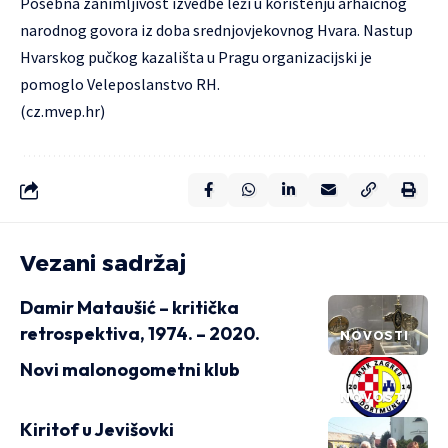
Posebna zanimljivost izvedbe leži u korištenju arhaičnog
narodnog govora iz doba srednjovjekovnog Hvara. Nastup
Hvarskog pučkog kazališta u Pragu organizacijski je
pomoglo Veleposlanstvo RH.
(
cz.mvep.hr
)
Vezani sadržaj
Damir Mataušić – kritička
retrospektiva, 1974. – 2020.
NOVOSTI
Novi malonogometni klub
NOVOSTI
Kiritof u Jevišovki