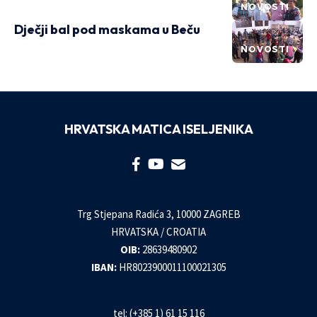
NOVOSTI
Dječji bal pod maskama u Beču
NOVOSTI
HRVATSKA MATICA ISELJENIKA
Trg Stjepana Radića 3, 10000 ZAGREB
HRVATSKA / CROATIA
OIB:
28639480902
IBAN:
HR8023900011100021305
tel: (+385 1) 61 15 116