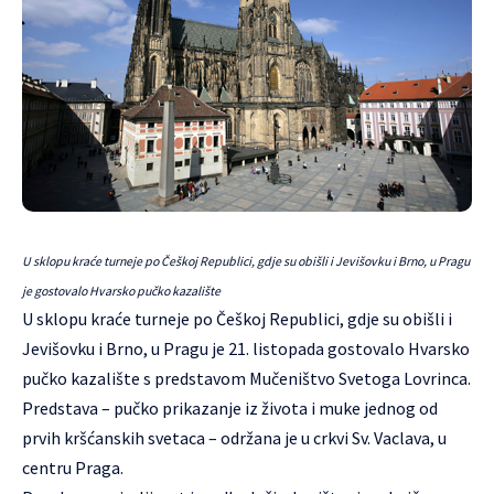
U sklopu kraće turneje po Češkoj Republici, gdje su obišli i Jevišovku i Brno, u Pragu
je gostovalo Hvarsko pučko kazalište
U sklopu kraće turneje po Češkoj Republici, gdje su obišli i
Jevišovku i Brno, u Pragu je 21. listopada gostovalo
Hvarsko
pučko kazalište
s predstavom Mučeništvo Svetoga Lovrinca.
Predstava – pučko prikazanje iz života i muke jednog od
prvih kršćanskih svetaca – održana je u crkvi Sv. Vaclava, u
centru Praga.