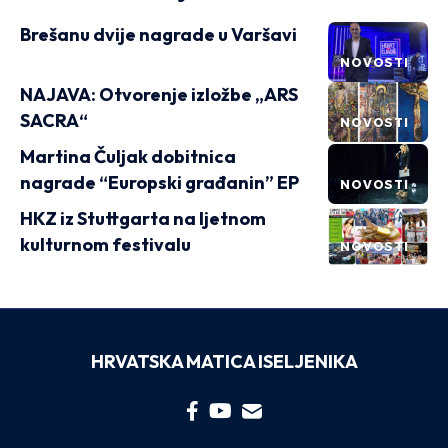
Brešanu dvije nagrade u Varšavi
NOVOSTI
NAJAVA: Otvorenje izložbe „ARS
SACRA“
NOVOSTI
Martina Čuljak dobitnica
nagrade “Europski građanin” EP
NOVOSTI
HKZ iz Stuttgarta na ljetnom
kulturnom festivalu
NOVOSTI
HRVATSKA MATICA ISELJENIKA