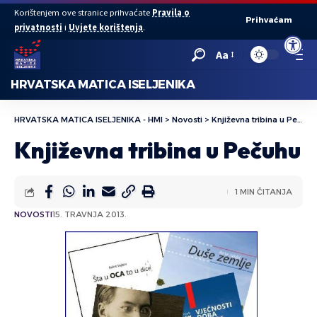
Korištenjem ove stranice prihvaćate
Pravila o
Prihvaćam
privatnosti
i
Uvjete korištenja
.
Open to
Aa
HRVATSKA MATICA ISELJENIKA
HRVATSKA MATICA ISELJENIKA - HMI
>
Novosti
>
Književna tribina u Pečuhu
Književna tribina u Pečuhu
1 MIN ČITANJA
NOVOSTI
15. TRAVNJA 2013.