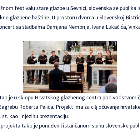
ižnom festivalu stare glazbe u Sevnici, slovenska se publika i
kne glazbene baštine. U prostoru dvorca u Slovenskoj Bistri
oncert sa sladbama Damjana Nembrija, Ivana Lukačića, Vinka 
stao je u sklopu Hrvatskog glazbenog centra pod vodstvom 
agrebu Roberta Palića. Projekt ima za cilj očuvanje hrvatsk
 st. kao i njezinu prezentaciju.
a projekta tako je ponuđen i istančanom sluhu slovenske pub