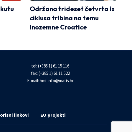
akutu
Održana trideset četvrta iz
ciklusa tribina na temu
inozemne Croatice
tel: (+385 1) 61 15 116
fax: (+385 1) 61 11 522
E-mail:
hmi-info@matis.hr
orisni linkovi
EU projekti