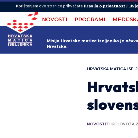
Korištenjem ove stranice prihvaćate
Pravila o privatnosti
i
Uvje
NOVOSTI
PROGRAMI
MEDIJSK
Misija Hrvatske matice iseljenika je očuv
Hrvatske.
HRVATSKA MATICA ISELJ
Hrvats
slovens
NOVOSTI
31. KOLOVOZA 2