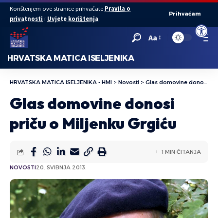
Korištenjem ove stranice prihvaćate
Pravila o
Prihvaćam
privatnosti
i
Uvjete korištenja
.
Open to
Aa
HRVATSKA MATICA ISELJENIKA
HRVATSKA MATICA ISELJENIKA - HMI
>
Novosti
>
Glas domovine donosi priču o Miljenku Grgiću
Glas domovine donosi
priču o Miljenku Grgiću
1 MIN ČITANJA
NOVOSTI
20. SVIBNJA 2013.