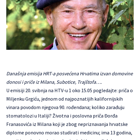
Današnja emisija HRT-a posvećena Hrvatima izvan domovine
donosi i priče iz Milana, Subotice, Trajštofa….
U emisiji 20. svibnja na HTV-u 1 oko 15.05 pogledajte: priča o
Miljenku Grgiću, jednom od najpoznatijih kalifornijskih
vinara povodom njegova 90. rođendana; koliko zarađuju
stomatolozi u Italiji? Životna i poslovna priča Đorđa
Franasovića iz Milana koji je zbog nepriznavanja hrvatske
diplome ponovno morao studirati medicinu; ima 13 godina,