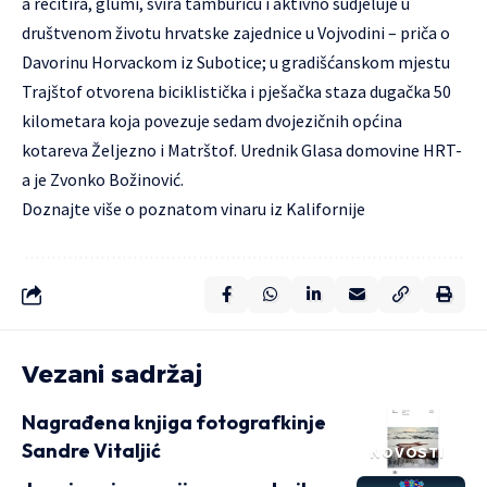
a recitira, glumi, svira tamburicu i aktivno sudjeluje u
društvenom životu hrvatske zajednice u Vojvodini – priča o
Davorinu Horvackom iz Subotice; u gradišćanskom mjestu
Trajštof otvorena biciklistička i pješačka staza dugačka 50
kilometara koja povezuje sedam dvojezičnih općina
kotareva Željezno i Matrštof. Urednik
Glasa domovine
HRT-
a je Zvonko Božinović.
Doznajte više o poznatom vinaru iz Kalifornije
Vezani sadržaj
Nagrađena knjiga fotografkinje
Sandre Vitaljić
NOVOSTI