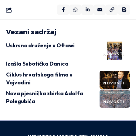
Vezani sadržaj
Uskrsno druženje u Ottawi
NOVOSTI
Izašla Subotička Danica
Ciklus hrvatskoga filma u
Vojvodini
NOVOSTI
Nova pjesnička zbirka Adolfa
Polegubića
NOVOSTI