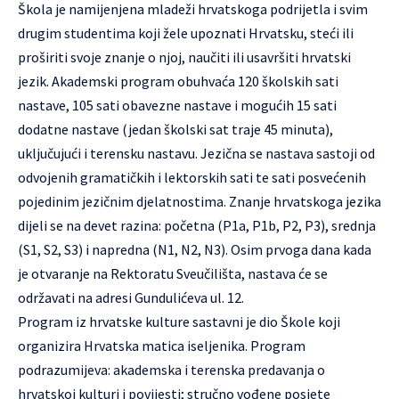
Škola je namijenjena mladeži hrvatskoga podrijetla i svim
drugim studentima koji žele upoznati Hrvatsku, steći ili
proširiti svoje znanje o njoj, naučiti ili usavršiti hrvatski
jezik. Akademski program obuhvaća 120 školskih sati
nastave, 105 sati obavezne nastave i mogućih 15 sati
dodatne nastave (jedan školski sat traje 45 minuta),
uključujući i terensku nastavu. Jezična se nastava sastoji od
odvojenih gramatičkih i lektorskih sati te sati posvećenih
pojedinim jezičnim djelatnostima. Znanje hrvatskoga jezika
dijeli se na devet razina: početna (P1a, P1b, P2, P3), srednja
(S1, S2, S3) i napredna (N1, N2, N3). Osim prvoga dana kada
je otvaranje na Rektoratu Sveučilišta, nastava će se
održavati na adresi
Gundulićeva ul. 12
.
Program iz hrvatske kulture sastavni je dio Škole koji
organizira Hrvatska matica iseljenika. Program
podrazumijeva: akademska i terenska predavanja o
hrvatskoj kulturi i povijesti; stručno vođene posjete