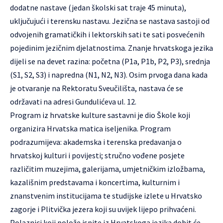
dodatne nastave (jedan školski sat traje 45 minuta),
uključujući i terensku nastavu. Jezična se nastava sastoji od
odvojenih gramatičkih i lektorskih sati te sati posvećenih
pojedinim jezičnim djelatnostima. Znanje hrvatskoga jezika
dijeli se na devet razina: početna (P1a, P1b, P2, P3), srednja
(S1, S2, S3) i napredna (N1, N2, N3). Osim prvoga dana kada
je otvaranje na Rektoratu Sveučilišta, nastava će se
održavati na adresi
Gundulićeva ul. 12
.
Program iz hrvatske kulture sastavni je dio Škole koji
organizira Hrvatska matica iseljenika. Program
podrazumijeva: akademska i terenska predavanja o
hrvatskoj kulturi i povijesti; stručno vođene posjete
različitim muzejima, galerijama, umjetničkim izložbama,
kazališnim predstavama i koncertima, kulturnim i
znanstvenim institucijama te studijske izlete u Hrvatsko
zagorje i Plitvička jezera koji su uvijek lijepo prihvaćeni.
Polaznici koji polože ispite iz Hrvatskoga jezika dobit će