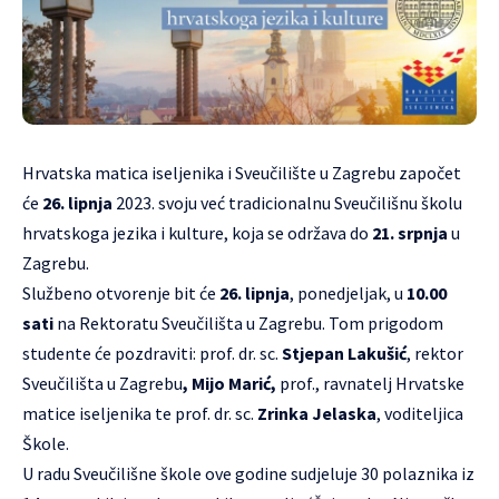
Hrvatska matica iseljenika i
Sveučilište u Zagrebu
započet
će
26. lipnja
2023. svoju već tradicionalnu
Sveučilišnu školu
hrvatskoga jezika i kulture
, koja se održava do
21. srpnja
u
Zagrebu.
Službeno otvorenje bit će
26. lipnja
, ponedjeljak, u
10.00
sati
na
Rektoratu Sveučilišta u Zagrebu.
Tom prigodom
studente će pozdraviti: prof. dr. sc.
Stjepan Lakušić
, rektor
Sveučilišta u Zagrebu
, Mijo Marić,
prof., ravnatelj Hrvatske
matice iseljenika te prof. dr. sc.
Zrinka Jelaska
, voditeljica
Škole.
U radu Sveučilišne škole ove godine sudjeluje 30 polaznika iz