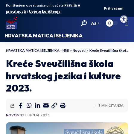
Korištenjem ove stranice prihvaćate
Pravila o
Prihvaćam
privatnosti
i
Uvjete korištenja
.
Open to
Aa
HRVATSKA MATICA ISELJENIKA
HRVATSKA MATICA ISELJENIKA - HMI
>
Novosti
>
Kreće Sveučilišna škola hrvatskog jezika i kulture 2023.
Kreće Sveučilišna škola
hrvatskog jezika i kulture
2023.
3 MIN ČITANJA
NOVOSTI
21. LIPNJA 2023.