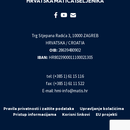
HRVATSKA MATICA ISELJENIKA
Trg Stjepana Radića 3, 10000 ZAGREB
HRVATSKA / CROATIA
OIB:
28639480902
IBAN:
HR8023900011100021305
tel: (+385 1) 61 15 116
fax: (+385 1) 61 11 522
E-mail:
hmi-info@matis.hr
Pravila privatnosti i zaštite podataka
Upravljanje kolačićima
Pristup informacijama
Korisni linkovi
EU projekti