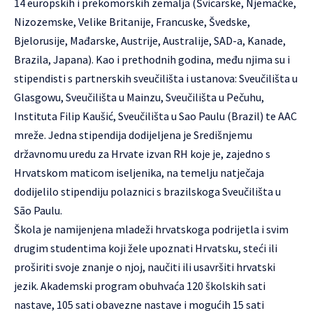
14 europskih i prekomorskih zemalja (Švicarske, Njemačke,
Nizozemske, Velike Britanije, Francuske, Švedske,
Bjelorusije, Mađarske, Austrije, Australije, SAD-a, Kanade,
Brazila, Japana). Kao i prethodnih godina, među njima su i
stipendisti s partnerskih sveučilišta i ustanova: Sveučilišta u
Glasgowu, Sveučilišta u Mainzu, Sveučilišta u Pečuhu,
Instituta Filip Kaušić, Sveučilišta u Sao Paulu (Brazil) te AAC
mreže. Jedna stipendija dodijeljena je Središnjemu
državnomu uredu za Hrvate izvan RH koje je, zajedno s
Hrvatskom maticom iseljenika, na temelju natječaja
dodijelilo stipendiju polaznici s brazilskoga Sveučilišta u
São Paulu.
Škola je namijenjena mladeži hrvatskoga podrijetla i svim
drugim studentima koji žele upoznati Hrvatsku, steći ili
proširiti svoje znanje o njoj, naučiti ili usavršiti hrvatski
jezik. Akademski program obuhvaća 120 školskih sati
nastave, 105 sati obavezne nastave i mogućih 15 sati