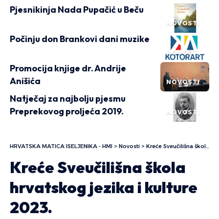
Pjesnikinja Nada Pupačić u Beču
NOVOSTI
Počinju don Brankovi dani muzike
NOVOSTI
Promocija knjige dr. Andrije
Anišića
NOVOSTI
Natječaj za najbolju pjesmu
Preprekovog proljeća 2019.
NOVOSTI
HRVATSKA MATICA ISELJENIKA - HMI
>
Novosti
>
Kreće Sveučilišna škola hrvatskog jezika i kulture 2023.
Kreće Sveučilišna škola
hrvatskog jezika i kulture
2023.