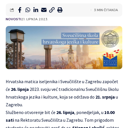
3 MIN ČITANJA
NOVOSTI
21. LIPNJA 2023.
Hrvatska matica iseljenika i
Sveučilište u Zagrebu
započet
će
26. lipnja
2023. svoju već tradicionalnu
Sveučilišnu školu
hrvatskoga jezika i kulture
, koja se održava do
21. srpnja
u
Zagrebu.
Službeno otvorenje bit će
26. lipnja
, ponedjeljak, u
10.00
sati
na
Rektoratu Sveučilišta u Zagrebu.
Tom prigodom
studente će pozdraviti: prof. dr. sc.
Stjepan Lakušić
, rektor