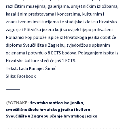
različitim muzejima, galerijama, umjetničkim izložbama,
kazališnim predstavama i koncertima, kulturnim i
znanstvenim institucijama te studijske izlete u Hrvatsko
zagorje i Plitvička jezera koji su uvijek lijepo prihvaćeni.
Polaznici koji polože ispite iz Hrvatskoga jezika dobit će
diplomu Sveučilišta u Zagrebu, svjedodžbu s upisanim
ocjenama i potvrdu o 8 ECTS bodova. Polaganjem ispita iz
Hrvatske kulture steći će još 1 ECTS.
Tekst: Lada Kanajet Šimić
Slika: Facebook
OZNAKE:
Hrvatska matica iseljenika
sveučilišna škola hrvatskog jezika i kulture
Sveučilište u Zagrebu
učenje hrvatskog jezika