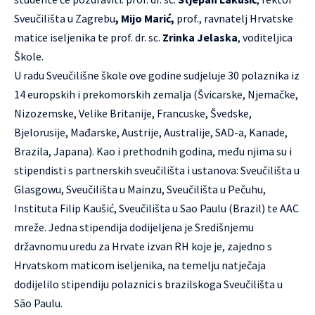
Sveučilišta u Zagrebu
, Mijo Marić,
prof., ravnatelj Hrvatske
matice iseljenika te prof. dr. sc.
Zrinka Jelaska
, voditeljica
Škole.
U radu Sveučilišne škole ove godine sudjeluje 30 polaznika iz
14 europskih i prekomorskih zemalja (Švicarske, Njemačke,
Nizozemske, Velike Britanije, Francuske, Švedske,
Bjelorusije, Mađarske, Austrije, Australije, SAD-a, Kanade,
Brazila, Japana). Kao i prethodnih godina, među njima su i
stipendisti s partnerskih sveučilišta i ustanova: Sveučilišta u
Glasgowu, Sveučilišta u Mainzu, Sveučilišta u Pečuhu,
Instituta Filip Kaušić, Sveučilišta u Sao Paulu (Brazil) te AAC
mreže. Jedna stipendija dodijeljena je Središnjemu
državnomu uredu za Hrvate izvan RH koje je, zajedno s
Hrvatskom maticom iseljenika, na temelju natječaja
dodijelilo stipendiju polaznici s brazilskoga Sveučilišta u
São Paulu.