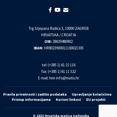
Trg Stjepana Radića 3, 10000 ZAGREB
HRVATSKA / CROATIA
OIB:
28639480902
IBAN:
HR8023900011100021305
tel: (+385 1) 61 15 116
fax: (+385 1) 61 11 522
E-mail:
hmi-info@matis.hr
Pravila privatnosti i zaštite podataka
Upravljanje kolačićima
Pristup informacijama
Korisni linkovi
EU projekti
© 2023 Hrvatska matica iseljenika