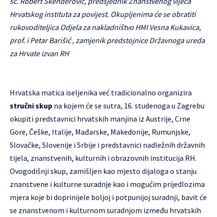
sc. Robert Skenderović, predsjednik Znanstvenog vijeća
Hrvatskog instituta za povijest. Okupljenima će se obratiti
rukovoditeljica Odjela za nakladništvo HMI Vesna Kukavica,
prof. i Petar Barišić , zamjenik predstojnice Državnoga ureda
za Hrvate izvan RH
Hrvatska matica iseljenika već tradicionalno organizira
stručni skup
na kojem će se sutra, 16. studenoga u Zagrebu
okupiti predstavnici hrvatskih manjina iz Austrije, Crne
Gore, Češke, Italije, Mađarske, Makedonije, Rumunjske,
Slovačke, Slovenije i Srbije i predstavnici nadležnih državnih
tijela, znanstvenih, kulturnih i obrazovnih institucija RH.
Ovogodišnji skup, zamišljen kao mjesto dijaloga o stanju
znanstvene i kulturne suradnje kao i mogućim prijedlozima
mjera koje bi doprinijele boljoj i potpunijoj suradnji, bavit će
se znanstvenom i kulturnom suradnjom između hrvatskih