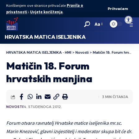
Korištenjem ove stranice prihvaćate
Pravila o
Prihvaćam
privatnosti
i
Uvjete korištenja
.
Open to
Aa
HRVATSKA MATICA ISELJENIKA
HRVATSKA MATICA ISELJENIKA - HMI
>
Novosti
>
Matičin 18. Forum hrvatskih manjina
Matičin 18. Forum
hrvatskih manjina
3 MIN ČITANJA
NOVOSTI
14. STUDENOGA 2012.
Forum otvara ravnatelj Hrvatske matice iseljenika mr.sc.
Marin Knezović, glavni izvjestitelj i moderator skupa bit će dr.