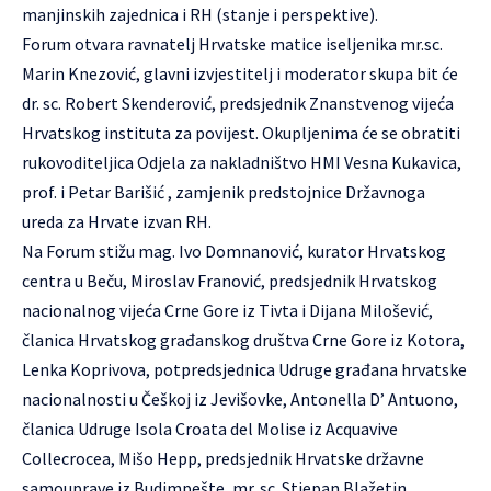
manjinskih zajednica i RH (stanje i perspektive).
Forum otvara ravnatelj Hrvatske matice iseljenika mr.sc.
Marin Knezović, glavni izvjestitelj i moderator skupa bit će
dr. sc. Robert Skenderović, predsjednik Znanstvenog vijeća
Hrvatskog instituta za povijest. Okupljenima će se obratiti
rukovoditeljica Odjela za nakladništvo HMI Vesna Kukavica,
prof. i Petar Barišić , zamjenik predstojnice Državnoga
ureda za Hrvate izvan RH.
Na Forum stižu mag. Ivo Domnanović, kurator Hrvatskog
centra u Beču, Miroslav Franović, predsjednik Hrvatskog
nacionalnog vijeća Crne Gore iz Tivta i Dijana Milošević,
članica Hrvatskog građanskog društva Crne Gore iz Kotora,
Lenka Koprivova, potpredsjednica Udruge građana hrvatske
nacionalnosti u Češkoj iz Jevišovke, Antonella D’ Antuono,
članica Udruge Isola Croata del Molise iz Acquavive
Collecrocea, Mišo Hepp, predsjednik Hrvatske državne
samouprave iz Budimpešte, mr. sc. Stjepan Blažetin,