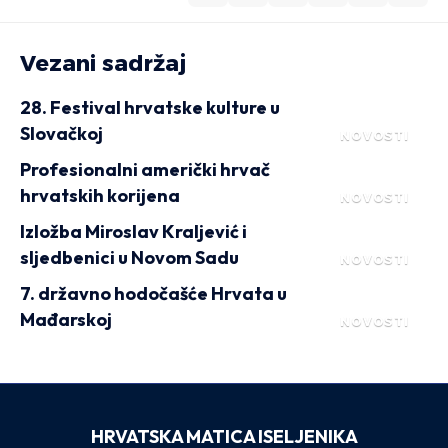
Vezani sadržaj
28. Festival hrvatske kulture u
Slovačkoj
NOVOSTI
Profesionalni američki hrvač
hrvatskih korijena
NOVOSTI
Izložba Miroslav Kraljević i
sljedbenici u Novom Sadu
NOVOSTI
7. državno hodočašće Hrvata u
Mađarskoj
NOVOSTI
HRVATSKA MATICA ISELJENIKA