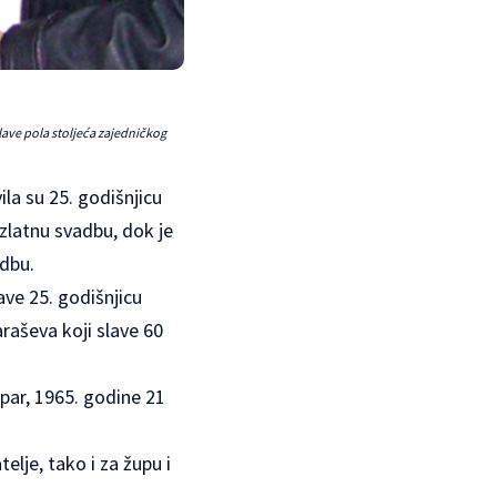
slave pola stoljeća zajedničkog
la su 25. godišnjicu
 zlatnu svadbu, dok je
adbu.
ave 25. godišnjicu
araševa koji slave 60
par, 1965. godine 21
telje, tako i za župu i