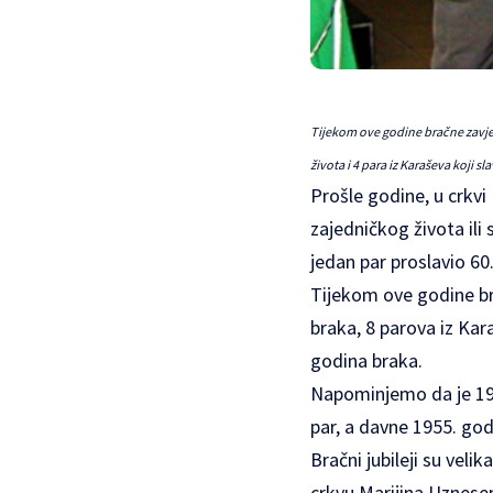
Tijekom ove godine bračne zavjete
života i 4 para iz Karaševa koji s
Prošle godine, u crkvi
zajedničkog života ili
jedan par proslavio 6
Tijekom ove godine bra
braka, 8 parova iz Kara
godina braka.
Napominjemo da je 199
par, a davne 1955. god
Bračni jubileji su velik
crkvu Marijina Uznesen