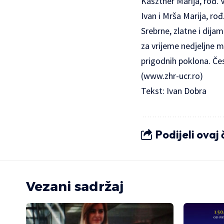
Kasztner Marija, rođ. V
Ivan i Mrša Marija, rođ
Srebrne, zlatne i dij
za vrijeme nedjeljne mis
prigodnih poklona. Če
(
www.zhr-ucr.ro
)
Tekst: Ivan Dobra
Podijeli ovaj
Vezani sadržaj