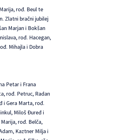
Marija, rođ. Beul te
 Zlatni bračni jubilej
kšan Marjan i Bokšan
anislava, rođ. Hacegan,
ođ. Mihajla i Dobra
na Petar i Frana
ta, rođ. Petruc, Radan
đ i Gera Marta, rođ.
inkul, Miloš Ðuređ i
 Marija, rođ. Belča,
Adam, Kaztner Milja i