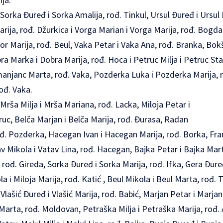
Sorka Ðuređ i Sorka Amalija, rođ. Tinkul, Ursul Ðuređ i Ursul 
arija, rođ. Džurkica i Vorga Marian i Vorga Marija, rođ. Bogdan.
or Marija, rođ. Beul, Vaka Petar i Vaka Ana, rođ. Branka, Bo
bra Marka i Dobra Marija, rođ. Hoca i Petruc Milja i Petruc St
anjanc Marta, rođ. Vaka, Pozderka Luka i Pozderka Marija, r
rođ. Vaka.
Mrša Milja i Mrša Mariana, rođ. Lacka, Miloja Petar i
truc, Belča Marjan i Belča Marija, rođ. Ðurasa, Radan
ođ. Pozderka, Hacegan Ivan i Hacegan Marija, rođ. Borka, Fra
tav Mikola i Vatav Lina, rođ. Hacegan, Bajka Petar i Bajka Mar
 rođ. Gireda, Sorka Ðuređ i Sorka Marija, rođ. Ifka, Gera Ðure
 i Miloja Marija, rođ. Katić , Beul Mikola i Beul Marta, rođ. T
Vlašić Ðuređ i Vlašić Marija, rođ. Babić, Marjan Petar i Marjan
arta, rođ. Moldovan, Petraška Milja i Petraška Marija, rođ. 