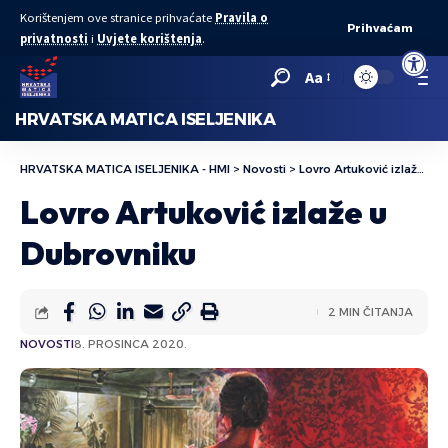
Korištenjem ove stranice prihvaćate
Pravila o
Prihvaćam
privatnosti
i
Uvjete korištenja
.
Open to
Aa
HRVATSKA MATICA ISELJENIKA
HRVATSKA MATICA ISELJENIKA - HMI
>
Novosti
>
Lovro Artuković izlaže u Dubrovniku
Lovro Artuković izlaže u
Dubrovniku
2 MIN ČITANJA
NOVOSTI
8. PROSINCA 2020.