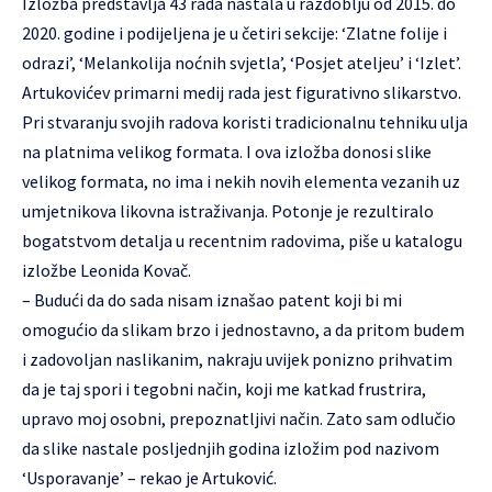
Izložba predstavlja 43 rada nastala u razdoblju od 2015. do
2020. godine i podijeljena je u četiri sekcije: ‘Zlatne folije i
odrazi’, ‘Melankolija noćnih svjetla’, ‘Posjet ateljeu’ i ‘Izlet’.
Artukovićev primarni medij rada jest figurativno slikarstvo.
Pri stvaranju svojih radova koristi tradicionalnu tehniku ulja
na platnima velikog formata. I ova izložba donosi slike
velikog formata, no ima i nekih novih elementa vezanih uz
umjetnikova likovna istraživanja. Potonje je rezultiralo
bogatstvom detalja u recentnim radovima, piše u katalogu
izložbe Leonida Kovač.
– Budući da do sada nisam iznašao patent koji bi mi
omogućio da slikam brzo i jednostavno, a da pritom budem
i zadovoljan naslikanim, nakraju uvijek ponizno prihvatim
da je taj spori i tegobni način, koji me katkad frustrira,
upravo moj osobni, prepoznatljivi način. Zato sam odlučio
da slike nastale posljednjih godina izložim pod nazivom
‘Usporavanje’ – rekao je Artuković.