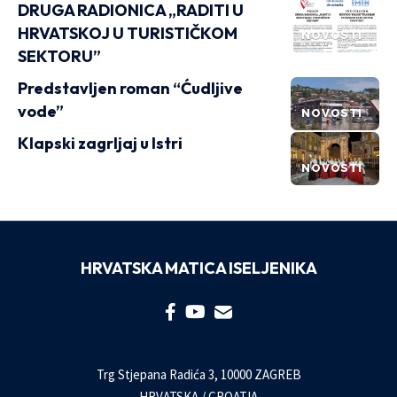
DRUGA RADIONICA „RADITI U
HRVATSKOJ U TURISTIČKOM
NOVOSTI
SEKTORU”
Predstavljen roman “Ćudljive
vode”
NOVOSTI
Klapski zagrljaj u Istri
NOVOSTI
HRVATSKA MATICA ISELJENIKA
Trg Stjepana Radića 3, 10000 ZAGREB
HRVATSKA / CROATIA