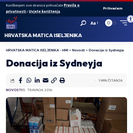
Korištenjem ove stranice prihvaćate
Pravila o
Prihvaćam
privatnosti
i
Uvjete korištenja
.
Ope
Aa
HRVATSKA MATICA ISELJENIKA
HRVATSKA MATICA ISELJENIKA - HMI
>
Novosti
>
Donacija iz Sydneyja
Donacija iz Sydneyja
1 MIN ČITANJA
NOVOSTI
15. TRAVNJA 2014.