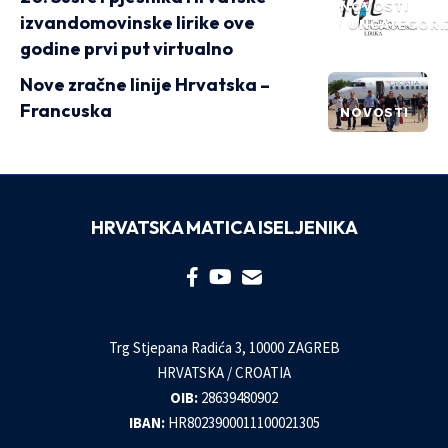
NOVOSTI
izvandomovinske lirike ove
UNCATEGORI
godine prvi put virtualno
Nove zračne linije Hrvatska –
Francuska
NOVOSTI
HRVATSKA MATICA ISELJENIKA
Trg Stjepana Radića 3, 10000 ZAGREB
HRVATSKA / CROATIA
OIB:
28639480902
IBAN:
HR8023900011100021305