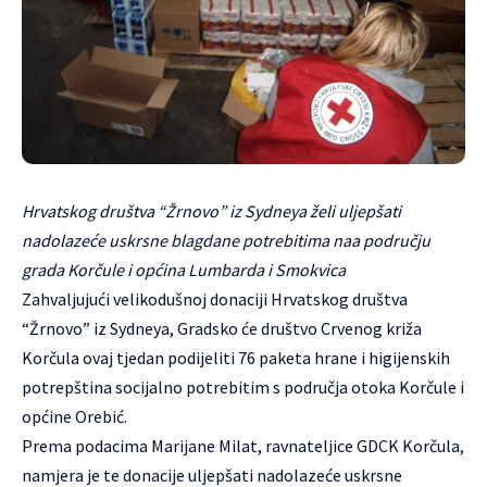
Hrvatskog društva “Žrnovo” iz Sydneya želi uljepšati
nadolazeće uskrsne blagdane potrebitima naa području
grada Korčule i općina Lumbarda i Smokvica
Zahvaljujući velikodušnoj donaciji Hrvatskog društva
“Žrnovo” iz Sydneya, Gradsko će društvo Crvenog križa
Korčula ovaj tjedan podijeliti 76 paketa hrane i higijenskih
potrepština socijalno potrebitim s područja otoka Korčule i
općine Orebić.
Prema podacima Marijane Milat, ravnateljice GDCK Korčula,
namjera je te donacije uljepšati nadolazeće uskrsne