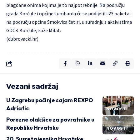
blagdane onima kojima je to najpotrebnije. Na području
grada Korčule i općine Lumbarda će se podijeliti 23 paketa i
na području općine Smokvica četiri, u suradnju s aktivistima
GDCK Korčule, kaže Milat.
(
dubrovacki.hr
)
Vezani sadržaj
U Zagrebu počinje sajam REXPO
Adriatic
NOVOSTI
Porezne olakšice za povratnike u
Republiku Hrvatsku
NOVOSTI
20. Susret pjesnika Hrvatske