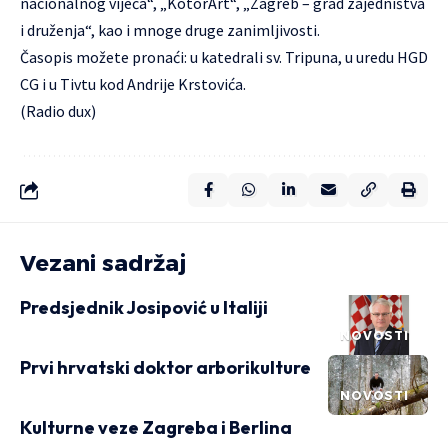
nacionalnog vijeća“, „KotorArt“, „Zagreb – grad zajedništva
i druženja“, kao i mnoge druge zanimljivosti.
Časopis možete pronaći: u katedrali sv. Tripuna, u uredu HGD
CG i u Tivtu kod Andrije Krstovića.
(Radio dux)
Vezani sadržaj
Predsjednik Josipović u Italiji
NOVOSTI
Prvi hrvatski doktor arborikulture
NOVOSTI
Kulturne veze Zagreba i Berlina