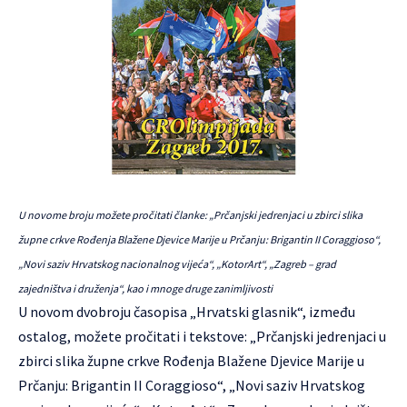
U novome broju možete pročitati članke: „Prčanjski jedrenjaci u zbirci slika
župne crkve Rođenja Blažene Djevice Marije u Prčanju: Brigantin II Coraggioso“,
„Novi saziv Hrvatskog nacionalnog vijeća“, „KotorArt“, „Zagreb – grad
zajedništva i druženja“, kao i mnoge druge zanimljivosti
U novom dvobroju časopisa „Hrvatski glasnik“, između
ostalog, možete pročitati i tekstove: „Prčanjski jedrenjaci u
zbirci slika župne crkve Rođenja Blažene Djevice Marije u
Prčanju: Brigantin II Coraggioso“, „Novi saziv Hrvatskog