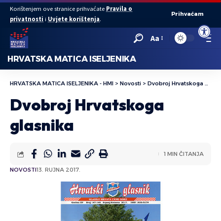
Korištenjem ove stranice prihvaćate
Pravila o
Prihvaćam
privatnosti
i
Uvjete korištenja
.
Open to
Aa
HRVATSKA MATICA ISELJENIKA
HRVATSKA MATICA ISELJENIKA - HMI
>
Novosti
>
Dvobroj Hrvatskoga glasnika
Dvobroj Hrvatskoga
glasnika
1 MIN ČITANJA
NOVOSTI
13. RUJNA 2017.