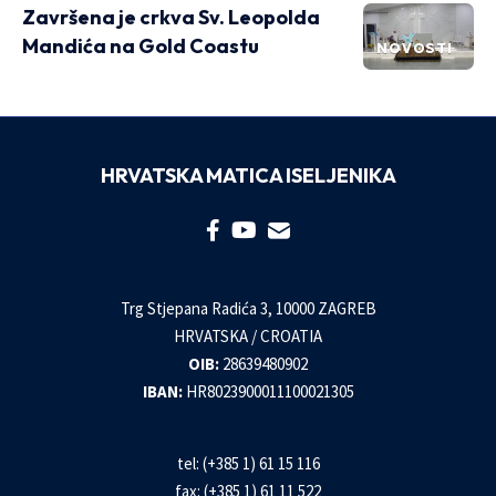
Završena je crkva Sv. Leopolda
Mandića na Gold Coastu
NOVOSTI
HRVATSKA MATICA ISELJENIKA
Trg Stjepana Radića 3, 10000 ZAGREB
HRVATSKA / CROATIA
OIB:
28639480902
IBAN:
HR8023900011100021305
tel: (+385 1) 61 15 116
fax: (+385 1) 61 11 522