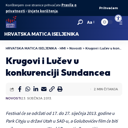
Korištenjem ove stranice prihvaćate
Pravila o
Prihvaćam
privatnosti
i
Uvjete korištenja
.
Open to
Aa
HRVATSKA MATICA ISELJENIKA
HRVATSKA MATICA ISELJENIKA - HMI
>
Novosti
>
Krugovi i Lučev u konkurenciji Sundancea
Krugovi i Lučev u
konkurenciji Sundancea
2 MIN ČITANJA
NOVOSTI
23. SIJEČNJA 2013.
Festival će se održati od 17. do 27. siječnja 2013. godine u
Park Cityju u državi Utah u SAD-u, a Golubovićev film će biti