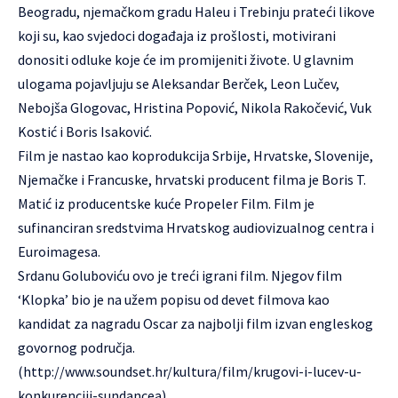
Beogradu, njemačkom gradu Haleu i Trebinju prateći likove
koji su, kao svjedoci događaja iz prošlosti, motivirani
donositi odluke koje će im promijeniti živote. U glavnim
ulogama pojavljuju se Aleksandar Berček, Leon Lučev,
Nebojša Glogovac, Hristina Popović, Nikola Rakočević, Vuk
Kostić i Boris Isaković.
Film je nastao kao koprodukcija Srbije, Hrvatske, Slovenije,
Njemačke i Francuske, hrvatski producent filma je Boris T.
Matić iz producentske kuće Propeler Film. Film je
sufinanciran sredstvima Hrvatskog audiovizualnog centra i
Euroimagesa.
Srdanu Goluboviću ovo je treći igrani film. Njegov film
‘Klopka’ bio je na užem popisu od devet filmova kao
kandidat za nagradu Oscar za najbolji film izvan engleskog
govornog područja.
(
http://www.soundset.hr/kultura/film/krugovi-i-lucev-u-
konkurenciji-sundancea
)