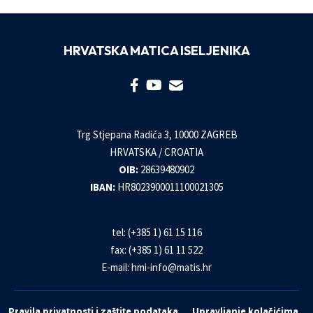
HRVATSKA MATICA ISELJENIKA
Trg Stjepana Radića 3, 10000 ZAGREB
HRVATSKA / CROATIA
OIB:
28639480902
IBAN:
HR8023900011100021305
tel: (+385 1) 61 15 116
fax: (+385 1) 61 11 522
E-mail:
hmi-info@matis.hr
Pravila privatnosti i zaštite podataka
Upravljanje kolačićima