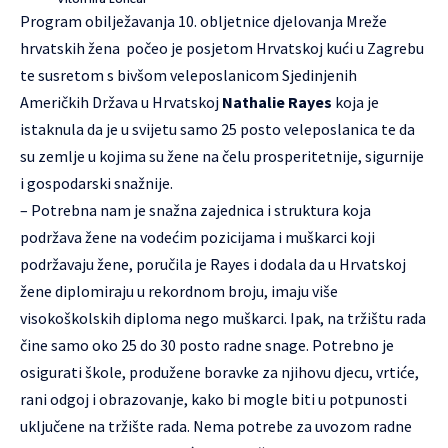
Program obilježavanja 10. obljetnice djelovanja Mreže
hrvatskih žena počeo je posjetom Hrvatskoj kući u Zagrebu
te susretom s bivšom veleposlanicom Sjedinjenih
Američkih Država u Hrvatskoj
Nathalie Rayes
koja je
istaknula da je u svijetu samo 25 posto veleposlanica te da
su zemlje u kojima su žene na čelu prosperitetnije, sigurnije
i gospodarski snažnije.
– Potrebna nam je snažna zajednica i struktura koja
podržava žene na vodećim pozicijama i muškarci koji
podržavaju žene, poručila je Rayes i dodala da u Hrvatskoj
žene diplomiraju u rekordnom broju, imaju više
visokoškolskih diploma nego muškarci. Ipak, na tržištu rada
čine samo oko 25 do 30 posto radne snage. Potrebno je
osigurati škole, produžene boravke za njihovu djecu, vrtiće,
rani odgoj i obrazovanje, kako bi mogle biti u potpunosti
uključene na tržište rada. Nema potrebe za uvozom radne