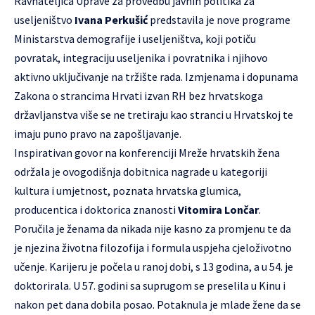
Ravnateljica Uprave za provedbu javnih politika za
useljeništvo
Ivana Perkušić
predstavila je nove programe
Ministarstva demografije i useljeništva, koji potiču
povratak, integraciju useljenika i povratnika i njihovo
aktivno uključivanje na tržište rada. Izmjenama i dopunama
Zakona o strancima Hrvati izvan RH bez hrvatskoga
državljanstva više se ne tretiraju kao stranci u Hrvatskoj te
imaju puno pravo na zapošljavanje.
Inspirativan govor na konferenciji Mreže hrvatskih žena
održala je ovogodišnja dobitnica nagrade u kategoriji
kultura i umjetnost, poznata hrvatska glumica,
producentica i doktorica znanosti
Vitomira Lončar
.
Poručila je ženama da nikada nije kasno za promjenu te da
je njezina životna filozofija i formula uspjeha cjeloživotno
učenje. Karijeru je počela u ranoj dobi, s 13 godina, a u 54. je
doktorirala. U 57. godini sa suprugom se preselila u Kinu i
nakon pet dana dobila posao. Potaknula je mlade žene da se