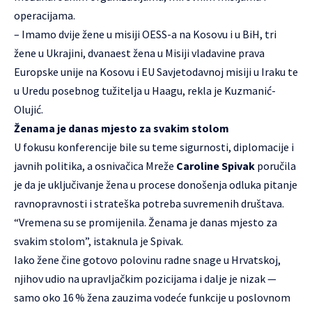
operacijama.
– Imamo dvije žene u misiji OESS-a na Kosovu i u BiH, tri
žene u Ukrajini, dvanaest žena u Misiji vladavine prava
Europske unije na Kosovu i EU Savjetodavnoj misiji u Iraku te
u Uredu posebnog tužitelja u Haagu, rekla je Kuzmanić-
Olujić.
Ženama je danas mjesto za svakim stolom
U fokusu konferencije bile su teme sigurnosti, diplomacije i
javnih politika, a osnivačica Mreže
Caroline Spivak
poručila
je da je uključivanje žena u procese donošenja odluka pitanje
ravnopravnosti i strateška potreba suvremenih društava.
“Vremena su se promijenila. Ženama je danas mjesto za
svakim stolom”, istaknula je Spivak.
Iako žene čine gotovo polovinu radne snage u Hrvatskoj,
njihov udio na upravljačkim pozicijama i dalje je nizak —
samo oko 16 % žena zauzima vodeće funkcije u poslovnom