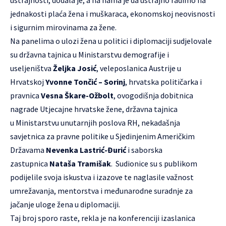
jednakosti plaća žena i muškaraca, ekonomskoj neovisnosti
i sigurnim mirovinama za žene.
Na panelima o ulozi žena u politici i diplomaciji sudjelovale
su državna tajnica u Ministarstvu demografije i
useljeništva
Željka Josić
, veleposlanica Austrije u
Hrvatskoj
Yvonne Tončić – Sorinj
, hrvatska političarka i
pravnica
Vesna Škare-Ožbolt
, ovogodišnja dobitnica
nagrade Utjecajne hrvatske žene, državna tajnica
u Ministarstvu unutarnjih poslova RH, nekadašnja
savjetnica za pravne politike u Sjedinjenim Američkim
Državama
Nevenka Lastrić-Đurić
i saborska
zastupnica
Nataša Tramišak
. Sudionice su s publikom
podijelile svoja iskustva i izazove te naglasile važnost
umrežavanja, mentorstva i međunarodne suradnje za
jačanje uloge žena u diplomaciji.
Taj broj sporo raste, rekla je na konferenciji izaslanica