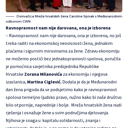
Osnivačica Mreže hrvatskih žena Caroline Spivak s Međunarodnim
odborom CWN
Ravnopravnost nam nije darovana, ona je izborena
– Ravnopravnost nam nije darovana, ona je izborena, no još
treba raditi na ekonomskoj neovisnosti žena, jednakim
plaćama i sigurnim mirovinama za žene. Zdravu ekonomiju
ne možemo postići bez jednakopravnosti spolova, poručila
je pomoćnica savjetnika predsjednika Republike
Hrvatske
Zorana Milanovića
za ekonomiju i njegova
izaslanica,
Martina Ciglević.
Dodala je da je Međunarodni
dan žena prigoda da se podsjetimo kako je ravnopravnost
spolova temeljno ljudsko pravo, nužno kako bi naše društvo
bilo otpornije, naprednije i bolje. Mreža hrvatskih žena nudi
rješenja i osnažuje žene u svim područjima djelovanja.
Njihova je snaga u kapitalu solidarnosti, znanja i
ustrajnosti, dodala je, a na nama je da ustrajno radimo na