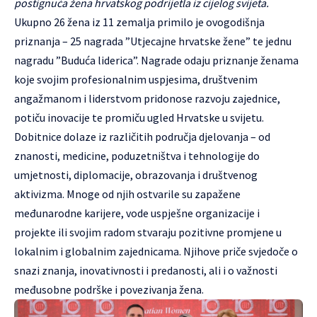
postignuća žena hrvatskog podrijetla iz cijelog svijeta.
Ukupno 26 žena iz 11 zemalja primilo je ovogodišnja
priznanja – 25 nagrada ”Utjecajne hrvatske žene” te jednu
nagradu ”Buduća liderica”. Nagrade odaju priznanje ženama
koje svojim profesionalnim uspjesima, društvenim
angažmanom i liderstvom pridonose razvoju zajednice,
potiču inovacije te promiču ugled Hrvatske u svijetu.
Dobitnice dolaze iz različitih područja djelovanja – od
znanosti, medicine, poduzetništva i tehnologije do
umjetnosti, diplomacije, obrazovanja i društvenog
aktivizma. Mnoge od njih ostvarile su zapažene
međunarodne karijere, vode uspješne organizacije i
projekte ili svojim radom stvaraju pozitivne promjene u
lokalnim i globalnim zajednicama. Njihove priče svjedoče o
snazi znanja, inovativnosti i predanosti, ali i o važnosti
međusobne podrške i povezivanja žena.