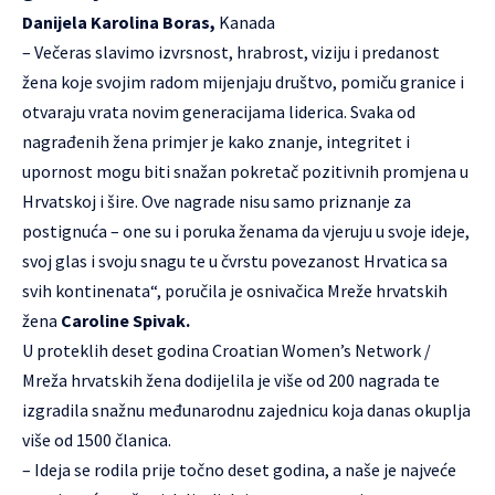
Danijela Karolina Boras,
Kanada
– Večeras slavimo izvrsnost, hrabrost, viziju i predanost
žena koje svojim radom mijenjaju društvo, pomiču granice i
otvaraju vrata novim generacijama liderica. Svaka od
nagrađenih žena primjer je kako znanje, integritet i
upornost mogu biti snažan pokretač pozitivnih promjena u
Hrvatskoj i šire. Ove nagrade nisu samo priznanje za
postignuća – one su i poruka ženama da vjeruju u svoje ideje,
svoj glas i svoju snagu te u čvrstu povezanost Hrvatica sa
svih kontinenata“, poručila je osnivačica Mreže hrvatskih
žena
Caroline Spivak.
U proteklih deset godina Croatian Women’s Network /
Mreža hrvatskih žena dodijelila je više od 200 nagrada te
izgradila snažnu međunarodnu zajednicu koja danas okuplja
više od 1500 članica.
– Ideja se rodila prije točno deset godina, a naše je najveće