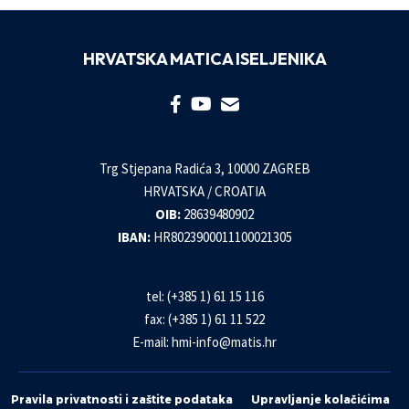
HRVATSKA MATICA ISELJENIKA
Trg Stjepana Radića 3, 10000 ZAGREB
HRVATSKA / CROATIA
OIB:
28639480902
IBAN:
HR8023900011100021305
tel: (+385 1) 61 15 116
fax: (+385 1) 61 11 522
E-mail:
hmi-info@matis.hr
Pravila privatnosti i zaštite podataka
Upravljanje kolačićima