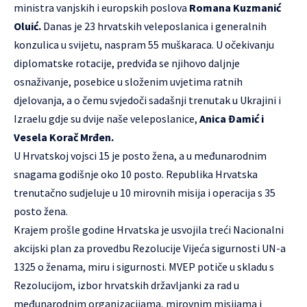
ministra vanjskih i europskih poslova
Romana Kuzmanić
Oluić.
Danas je 23 hrvatskih veleposlanica i generalnih
konzulica u svijetu, naspram 55 muškaraca. U očekivanju
diplomatske rotacije, predviđa se njihovo daljnje
osnaživanje, posebice u složenim uvjetima ratnih
djelovanja, a o čemu svjedoči sadašnji trenutak u Ukrajini i
Izraelu gdje su dvije naše veleposlanice,
Anica Đamić i
Vesela Korač Mrđen.
U Hrvatskoj vojsci 15 je posto žena, a u međunarodnim
snagama godišnje oko 10 posto. Republika Hrvatska
trenutačno sudjeluje u 10 mirovnih misija i operacija s 35
posto žena.
Krajem prošle godine Hrvatska je usvojila treći Nacionalni
akcijski plan za provedbu Rezolucije Vijeća sigurnosti UN-a
1325 o ženama, miru i sigurnosti. MVEP potiče u skladu s
Rezolucijom, izbor hrvatskih državljanki za rad u
međunarodnim organizacijama, mirovnim misijama i