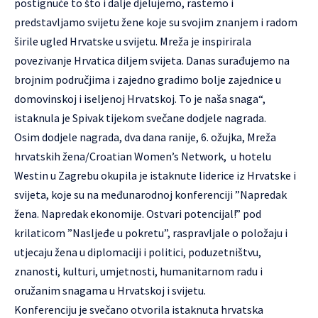
postignuće to što i dalje djelujemo, rastemo i
predstavljamo svijetu žene koje su svojim znanjem i radom
širile ugled Hrvatske u svijetu. Mreža je inspirirala
povezivanje Hrvatica diljem svijeta. Danas surađujemo na
brojnim područjima i zajedno gradimo bolje zajednice u
domovinskoj i iseljenoj Hrvatskoj. To je naša snaga“,
istaknula je Spivak tijekom svečane dodjele nagrada.
Osim dodjele nagrada, dva dana ranije, 6. ožujka, Mreža
hrvatskih žena/Croatian Women’s Network, u hotelu
Westin u Zagrebu okupila je istaknute liderice iz Hrvatske i
svijeta, koje su na međunarodnoj konferenciji ”Napredak
žena. Napredak ekonomije. Ostvari potencijal!” pod
krilaticom ”Nasljeđe u pokretu”, raspravljale o položaju i
utjecaju žena u diplomaciji i politici, poduzetništvu,
znanosti, kulturi, umjetnosti, humanitarnom radu i
oružanim snagama u Hrvatskoj i svijetu.
Konferenciju je svečano otvorila istaknuta hrvatska