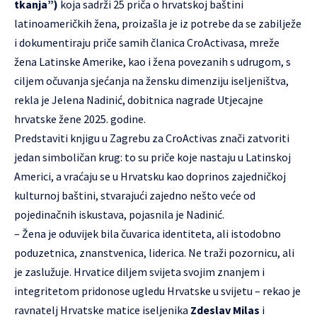
tkanja”)
koja sadrži 25 priča o hrvatskoj baštini
latinoameričkih žena, proizašla je iz potrebe da se zabilježe
i dokumentiraju priče samih članica CroActivasa, mreže
žena Latinske Amerike, kao i žena povezanih s udrugom, s
ciljem očuvanja sjećanja na žensku dimenziju iseljeništva,
rekla je Jelena Nadinić, dobitnica nagrade Utjecajne
hrvatske žene 2025. godine.
Predstaviti knjigu u Zagrebu za CroActivas znači zatvoriti
jedan simboličan krug: to su priče koje nastaju u Latinskoj
Americi, a vraćaju se u Hrvatsku kao doprinos zajedničkoj
kulturnoj baštini, stvarajući zajedno nešto veće od
pojedinačnih iskustava, pojasnila je Nadinić.
– Žena je oduvijek bila čuvarica identiteta, ali istodobno
poduzetnica, znanstvenica, liderica. Ne traži pozornicu, ali
je zaslužuje. Hrvatice diljem svijeta svojim znanjem i
integritetom pridonose ugledu Hrvatske u svijetu – rekao je
ravnatelj Hrvatske matice iseljenika
Zdeslav Milas
i