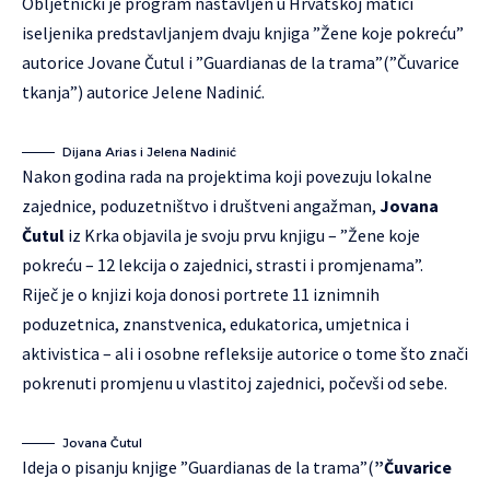
Obljetnički je program nastavljen u Hrvatskoj matici
iseljenika predstavljanjem dvaju knjiga ”Žene koje pokreću”
autorice Jovane Čutul i ”Guardianas de la trama”(”Čuvarice
tkanja”) autorice Jelene Nadinić.
Dijana Arias i Jelena Nadinić
Nakon godina rada na projektima koji povezuju lokalne
zajednice, poduzetništvo i društveni angažman,
Jovana
Čutul
iz Krka objavila je svoju prvu knjigu – ”Žene koje
pokreću – 12 lekcija o zajednici, strasti i promjenama”.
Riječ je o knjizi koja donosi portrete 11 iznimnih
poduzetnica, znanstvenica, edukatorica, umjetnica i
aktivistica – ali i osobne refleksije autorice o tome što znači
pokrenuti promjenu u vlastitoj zajednici, počevši od sebe.
Jovana Čutul
Ideja o pisanju knjige ”Guardianas de la trama”(
”Čuvarice