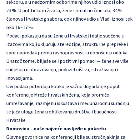
sektoru, a u nadzornim odborima njihov udio iznosi oko
23 %. U političkom životu, žene trenutno čine oko 34 %
članova Hrvatskog sabora, dok njihov udio u Vladi iznosi tek
oko 16–17 %.
Podaci pokazuju da su žene u Hrvatskoj i dalje suočene s
izazovima koji uključuju stereotipe, strukturne prepreke i
spor napredak prema ravnopravnosti u donošenju odluka.
Unatoč tome, bilježe se i pozitivni pomaci — žene sve više
sudjeluju u obrazovanju, poduzetništvu, istraživanju i
inovacijama.
Ovi podaci potvrđuju koliko je važno događanje poput
konferencije Mreže hrvatskih žena, koja promiče
umrežavanje, razmjenu iskustava i međunarodnu suradnju
te jača ulogu žena u oblikovanju društva i budućnosti
Hrvatske.
Domovina – naše najveće nasljeđe u pokretu
Glavne govornice na konferenciji bile su stručnjakinja za