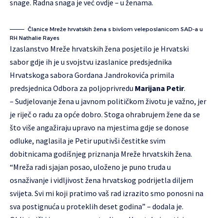
snage. Radna snaga je već ovdje – u ženama.
Članice Mreže hrvatskih žena s bivšom veleposlanicom SAD-a u
RH Nathalie Rayes
Izaslanstvo Mreže hrvatskih žena posjetilo je Hrvatski
sabor gdje ih je u svojstvu izaslanice predsjednika
Hrvatskoga sabora Gordana Jandrokovića primila
predsjednica Odbora za poljoprivredu
Marijana Petir
.
– Sudjelovanje žena u javnom političkom životu je važno, jer
je riječ o radu za opće dobro. Stoga ohrabrujem žene da se
što više angažiraju upravo na mjestima gdje se donose
odluke, naglasila je Petir uputivši čestitke svim
dobitnicama godišnjeg priznanja Mreže hrvatskih žena.
“Mreža radi sjajan posao, uloženo je puno truda u
osnaživanje i vidljivost žena hrvatskog podrijetla diljem
svijeta. Svi mi koji pratimo vaš rad izrazito smo ponosni na
sva postignuća u proteklih deset godina” – dodala je.