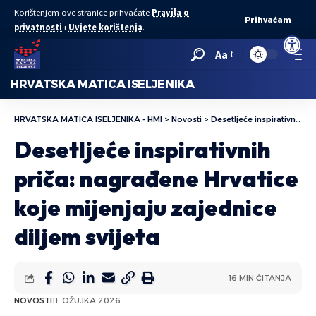
Korištenjem ove stranice prihvaćate
Pravila o
Prihvaćam
privatnosti
i
Uvjete korištenja
.
Open to
Aa
HRVATSKA MATICA ISELJENIKA
HRVATSKA MATICA ISELJENIKA - HMI
>
Novosti
>
Desetljeće inspirativnih priča: nagrađene Hrvatice koje mijenjaju zajednice diljem svijeta
Desetljeće inspirativnih
priča: nagrađene Hrvatice
koje mijenjaju zajednice
diljem svijeta
16 MIN ČITANJA
NOVOSTI
11. OŽUJKA 2026.