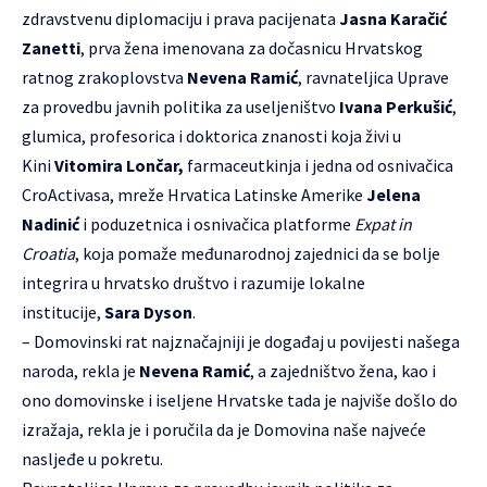
zdravstvenu diplomaciju i prava pacijenata
Jasna Karačić
Zanetti
, prva žena imenovana za dočasnicu Hrvatskog
ratnog zrakoplovstva
Nevena Ramić
, ravnateljica Uprave
za provedbu javnih politika za useljeništvo
Ivana Perkušić
,
glumica, profesorica i doktorica znanosti koja živi u
Kini
Vitomira Lončar,
farmaceutkinja i jedna od osnivačica
CroActivasa, mreže Hrvatica Latinske Amerike
Jelena
Nadinić
i poduzetnica i osnivačica platforme
Expat in
Croatia
, koja pomaže međunarodnoj zajednici da se bolje
integrira u hrvatsko društvo i razumije lokalne
institucije,
Sara Dyson
.
– Domovinski rat najznačajniji je događaj u povijesti našega
naroda, rekla je
Nevena Ramić
, a zajedništvo žena, kao i
ono domovinske i iseljene Hrvatske tada je najviše došlo do
izražaja, rekla je i poručila da je Domovina naše najveće
nasljeđe u pokretu.