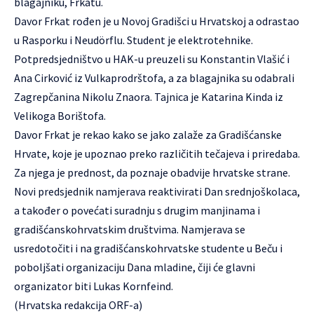
blagajniku, Frkatu.
Davor Frkat rođen je u Novoj Gradišci u Hrvatskoj a odrastao
u Rasporku i Neudörflu. Student je elektrotehnike.
Potpredsjedništvo u HAK-u preuzeli su Konstantin Vlašić i
Ana Cirković iz Vulkaprodrštofa, a za blagajnika su odabrali
Zagrepčanina Nikolu Znaora. Tajnica je Katarina Kinda iz
Velikoga Borištofa.
Davor Frkat je rekao kako se jako zalaže za Gradišćanske
Hrvate, koje je upoznao preko različitih tečajeva i priredaba.
Za njega je prednost, da poznaje obadvije hrvatske strane.
Novi predsjednik namjerava reaktivirati Dan srednjoškolaca,
a također o povećati suradnju s drugim manjinama i
gradišćanskohrvatskim društvima. Namjerava se
usredotočiti i na gradišćanskohrvatske studente u Beču i
poboljšati organizaciju Dana mladine, čiji će glavni
organizator biti Lukas Kornfeind.
(Hrvatska redakcija ORF-a)