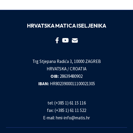
HRVATSKA MATICA ISELJENIKA
Trg Stjepana Radića 3, 10000 ZAGREB
HRVATSKA / CROATIA
OIB:
28639480902
IBAN:
HR8023900011100021305
tel: (+385 1) 61 15 116
fax: (+385 1) 61 11 522
E-mail:
hmi-info@matis.hr