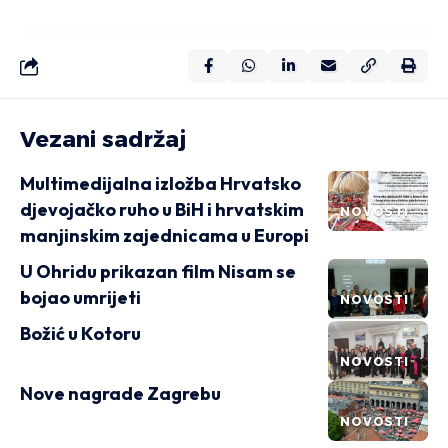
Vezani sadržaj
Multimedijalna izložba Hrvatsko
djevojačko ruho u BiH i hrvatskim
NOVOSTI
manjinskim zajednicama u Europi
U Ohridu prikazan film Nisam se
bojao umrijeti
NOVOSTI
Božić u Kotoru
NOVOSTI
Nove nagrade Zagrebu
NOVOSTI