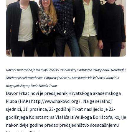
Davor Frkat rođen je u Novoj Gradišci u Hrvatskoj a odrastao u Rasporku i Neudörflu.
Student je elektrotehnike. Potpredsjednici su Konstantin Vlašić i Ana Cirković, a
blagajnik Zagrepčanin Nikola Znaor
Davor Frkat novi je predsjednik Hrvatskoga akademskoga
kluba (HAK)
http://www.hakovci.org/
. Na generalnoj
sjednici, 11. prosinca, 23-godišnji Frkat naslijedio je 22-
godišnjega Konstantina Vlašića iz Velikoga Borištofa, koji je
nakon dvije godine predao predsjedništvo dosadašnjemu