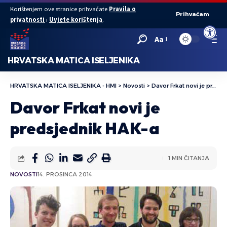
Korištenjem ove stranice prihvaćate
Pravila o
Prihvaćam
privatnosti
i
Uvjete korištenja
.
Open to
Aa
HRVATSKA MATICA ISELJENIKA
HRVATSKA MATICA ISELJENIKA - HMI
>
Novosti
>
Davor Frkat novi je predsjednik HAK-a
Davor Frkat novi je
predsjednik HAK-a
1 MIN ČITANJA
NOVOSTI
14. PROSINCA 2014.