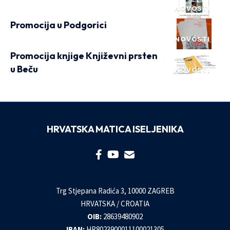
NOVOSTI
Promocija u Podgorici
NOVOSTI
Promocija knjige Književni prsten
u Beču
NOVOSTI
HRVATSKA MATICA ISELJENIKA
Trg Stjepana Radića 3, 10000 ZAGREB
HRVATSKA / CROATIA
OIB:
28639480902
IBAN:
HR8023900011100021305