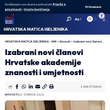
Korištenjem ove stranice prihvaćate
Pravila o
Prihvaćam
privatnosti
i
Uvjete korištenja
.
Open to
Aa
HRVATSKA MATICA ISELJENIKA
HRVATSKA MATICA ISELJENIKA - HMI
>
Novosti
>
Izabrani novi članovi Hrvatske akademije znanosti i umjetnosti
Izabrani novi članovi
Hrvatske akademije
znanosti i umjetnosti
2 MIN ČITANJA
NOVOSTI
20. SVIBNJA 2022.