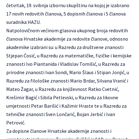
četvrtak, 19. svibnja izbornu skupštinu na kojoj je izabrano
17 novih redovitih članova, 5 dopisnih članova i 5 članova
suradnika HAZU.
Natpolovičnom većinom glasova ukupnog broja redovitih
članova Hrvatske akademije za redovite članove, odnosno
akademike izabrani su: u Razredu za društvene znanosti
Stjepan Ćosić, u Razredu za matematičke, fizičke i kemijske
znanosti Ivo Piantanida i Vladislav Tomišić, u Razredu za
prirodne znanosti Ivan Sondi, Mario Šlaus i Stipan Jonjić, u
Razredu za filološke znanosti Mario Brdar, Silvana Vranić i
Mateo Žagar, u Razredu za književnost Ratko Cvetnić,
Krešimir Bagić i Sibila Petlevski, u Razredu za likovne
umjetnosti Petar Barišić i Kažimir Hraste te u Razredu za
tehničke znanosti Sven Lončarić, Bojan Jerbić i Ivan
Petrović.
Za dopisne članove Hrvatske akademije znanosti i