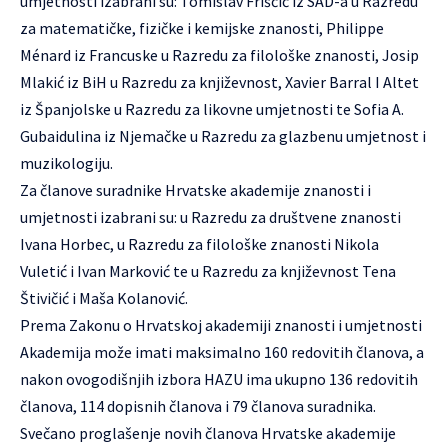
umjetnosti izabrani su: Tomislav Friščić iz SAD-a u Razredu
za matematičke, fizičke i kemijske znanosti, Philippe
Ménard iz Francuske u Razredu za filološke znanosti, Josip
Mlakić iz BiH u Razredu za književnost, Xavier Barral I Altet
iz Španjolske u Razredu za likovne umjetnosti te Sofia A.
Gubaidulina iz Njemačke u Razredu za glazbenu umjetnost i
muzikologiju.
Za članove suradnike Hrvatske akademije znanosti i
umjetnosti izabrani su: u Razredu za društvene znanosti
Ivana Horbec, u Razredu za filološke znanosti Nikola
Vuletić i Ivan Marković te u Razredu za književnost Tena
Štivičić i Maša Kolanović.
Prema Zakonu o Hrvatskoj akademiji znanosti i umjetnosti
Akademija može imati maksimalno 160 redovitih članova, a
nakon ovogodišnjih izbora HAZU ima ukupno 136 redovitih
članova, 114 dopisnih članova i 79 članova suradnika.
Svečano proglašenje novih članova Hrvatske akademije