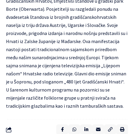
Gradišćanskih Hrvatov, smjestivši štandove u gradski park
Borte (Oberwarta). Posjetitelji su razgledali ponudu na
dvadesetak štandova iz brojnih gradišćanskohrvatskih
naselja iz triju država Austrije, Ugarske i Slovačke. Svoje
proizvode, prigodna izdanja i narodnu nošnju predstavili su i
Hrvati iz Zalske županije iz Mađarske. Ova manifestacija
nastoji postati tradicionalnom sajamskom priredbom
među našim sunarodnjacima u srednjoj Europi. Tijekom
sajma snimana je cijenjena televizijska emisija „Lijepom
našom“ Hrvatske radio televizije. Glavni dio emisije sniman
je u Šopronu, pod sloganom „480 ljet Gradišćanski Hrvati“.
U šarenom kulturnom programu na pozornici su se
mijenjale različite folklorne grupe u pratnji svirača na
tradicijskim glazbalima kao i raznih tamburaških sastava.