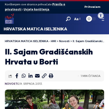
Korištenjem ove stranice prihvaćate
Pravila o
Prihvaćam
privatnosti
i
Uvjete korištenja
.
Open to
Aa
HRVATSKA MATICA ISELJENIKA
HRVATSKA MATICA ISELJENIKA - HMI
>
Novosti
>
II. Sajam Gradišćanskih Hrvata u Borti
II. Sajam Gradišćanskih
Hrvata u Borti
1 MIN ČITANJA
NOVOSTI
29. SRPNJA 2013.