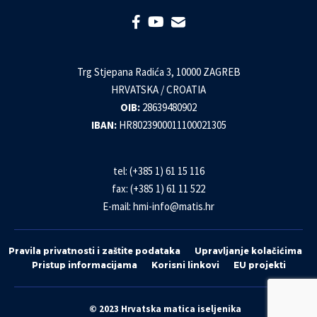
Trg Stjepana Radića 3, 10000 ZAGREB
HRVATSKA / CROATIA
OIB:
28639480902
IBAN:
HR8023900011100021305
tel: (+385 1) 61 15 116
fax: (+385 1) 61 11 522
E-mail:
hmi-info@matis.hr
Pravila privatnosti i zaštite podataka
Upravljanje kolačićima
Pristup informacijama
Korisni linkovi
EU projekti
© 2023 Hrvatska matica iseljenika