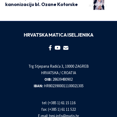
kanonizaciju bl. Ozane Kotorske
NOVOSTI
HRVATSKA MATICA ISELJENIKA
Trg Stjepana Radića 3, 10000 ZAGREB
HRVATSKA / CROATIA
OIB:
28639480902
IBAN:
HR8023900011100021305
tel: (+385 1) 61 15 116
fax: (+385 1) 61 11 522
E-mail:
hmi-info@matis.hr