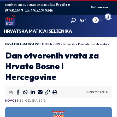
Korištenjem ove stranice prihvaćate
Pravila o
Prihvaćam
privatnosti
i
Uvjete korištenja
.
Open to
Aa
HRVATSKA MATICA ISELJENIKA
HRVATSKA MATICA ISELJENIKA - HMI
>
Novosti
>
Dan otvorenih vrata za Hrvate Bosne i Hercegovine
Dan otvorenih vrata za
Hrvate Bosne i
Hercegovine
0 MIN ČITANJA
NOVOSTI
20. OŽUJKA 2019.