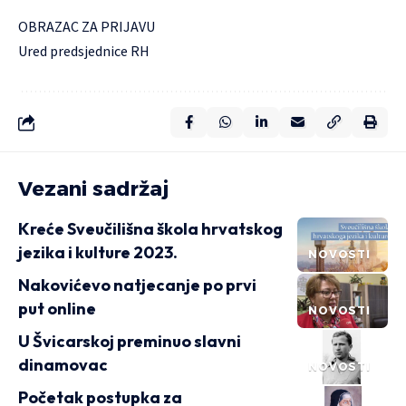
OBRAZAC ZA PRIJAVU
Ured predsjednice RH
Vezani sadržaj
Kreće Sveučilišna škola hrvatskog
jezika i kulture 2023.
NOVOSTI
Nakovićevo natjecanje po prvi
put online
NOVOSTI
U Švicarskoj preminuo slavni
dinamovac
NOVOSTI
Početak postupka za