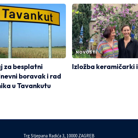
NOVOSTI
j za besplatni
Izložba keramičarki i
evni boravak i rad
nika u Tavankutu
Trg Stjepana Radića 3, 10000 ZAGREB