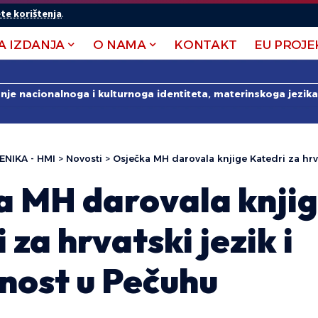
te korištenja
.
A IZDANJA
O NAMA
KONTAKT
EU PROJE
anje nacionalnoga i kulturnoga identiteta, materinskoga jezika 
ENIKA - HMI
>
Novosti
>
Osječka MH darovala knjige Katedri za hrvatski j
a MH darovala knji
 za hrvatski jezik i
nost u Pečuhu