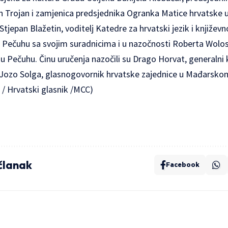
n Trojan i zamjenica predsjednika Ogranka Matice hrvatske u 
 Stjepan Blažetin, voditelj Katedre za hrvatski jezik i književ
 u Pečuhu sa svojim suradnicima i u nazočnosti Roberta Wolo
u Pečuhu. Činu uručenja nazočili su Drago Horvat, generalni
 Jozo Solga, glasnogovornik hrvatske zajednice u Mađarsko
 / Hrvatski glasnik /MCC)
 članak
Facebook