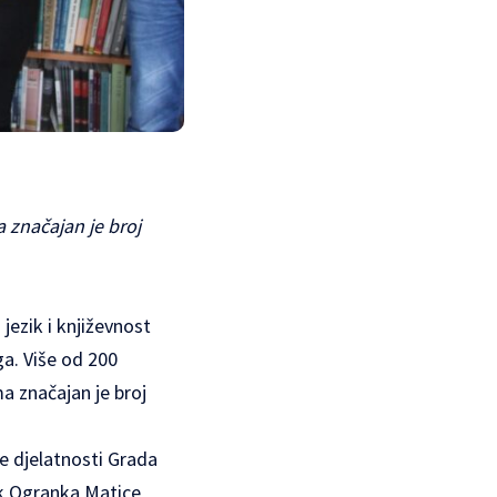
 značajan je broj
jezik i književnost
ga. Više od 200
ma značajan je broj
ne djelatnosti Grada
ik Ogranka Matice