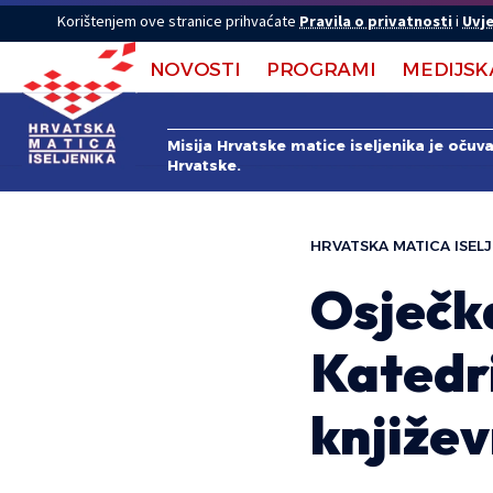
Korištenjem ove stranice prihvaćate
Pravila o privatnosti
i
Uvje
NOVOSTI
PROGRAMI
MEDIJSK
Misija Hrvatske matice iseljenika je očuv
Hrvatske.
HRVATSKA MATICA ISELJ
Osječk
Katedri
književ