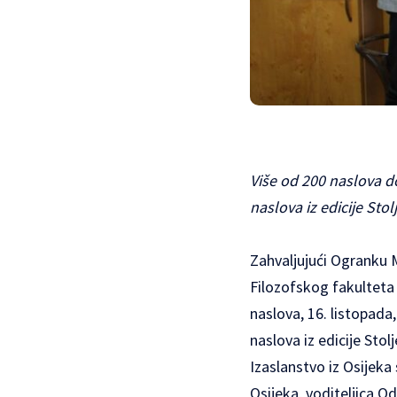
Više od 200 naslova d
naslova iz edicije Sto
Zahvaljujući Ogranku M
Filozofskog fakulteta 
naslova, 16. listopada
naslova iz edicije Sto
Izaslanstvo iz Osijeka
Osijeka, voditeljica O