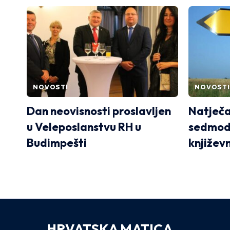
NOVOSTI
NOVOSTI
Dan neovisnosti proslavljen
Natječa
u Veleposlanstvu RH u
sedmodn
Budimpešti
književ
HRVATSKA MATICA