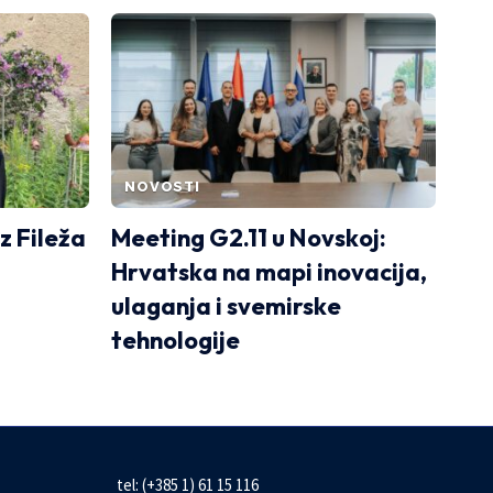
NOVOSTI
z Fileža
Meeting G2.11 u Novskoj:
Hrvatska na mapi inovacija,
ulaganja i svemirske
tehnologije
tel: (+385 1) 61 15 116