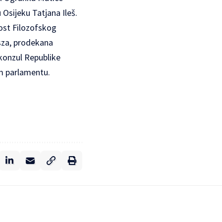
Osijeku Tatjana Ileš.
nost Filozofskog
sza, prodekana
 konzul Republike
m parlamentu.