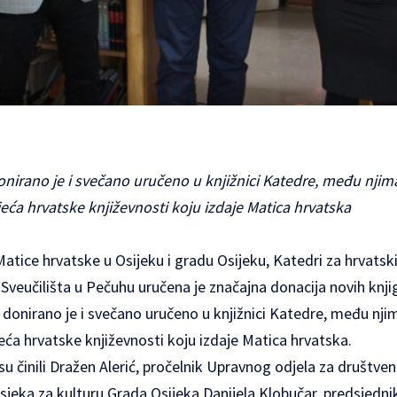
onirano je i svečano uručeno u knjižnici Katedre, među njima
ljeća hrvatske književnosti koju izdaje Matica hrvatska
atice hrvatske u Osijeku i gradu Osijeku, Katedri za hrvatski 
Sveučilišta u Pečuhu uručena je značajna donacija novih knji
, donirano je i svečano uručeno u knjižnici Katedre, među nji
ljeća hrvatske književnosti koju izdaje Matica hrvatska.
 su činili Dražen Alerić, pročelnik Upravnog odjela za društve
dsjeka za kulturu Grada Osijeka Danijela Klobučar, predsjedn