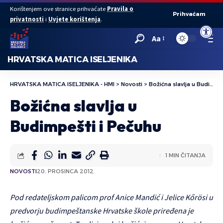
Korištenjem ove stranice prihvaćate
Pravila o
Prihvaćam
privatnosti
i
Uvjete korištenja
.
Open to
Aa
HRVATSKA MATICA ISELJENIKA
HRVATSKA MATICA ISELJENIKA - HMI
>
Novosti
>
Božićna slavlja u Budimpešti i Pečuhu
Božićna slavlja u
Budimpešti i Pečuhu
1 MIN ČITANJA
NOVOSTI
20. PROSINCA 2012.
Pod redateljskom palicom prof Anice Mandić i Jelice Kőrösi u
predvorju budimpeštanske Hrvatske škole priređena je