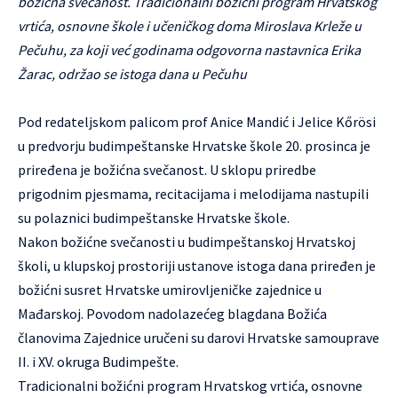
božićna svečanost. Tradicionalni božićni program Hrvatskog
vrtića, osnovne škole i učeničkog doma Miroslava Krleže u
Pečuhu, za koji već godinama odgovorna nastavnica Erika
Žarac, održao se istoga dana u Pečuhu
Pod redateljskom palicom prof Anice Mandić i Jelice Kőrösi
u predvorju budimpeštanske Hrvatske škole 20. prosinca je
priređena je božićna svečanost. U sklopu priredbe
prigodnim pjesmama, recitacijama i melodijama nastupili
su polaznici budimpeštanske Hrvatske škole.
Nakon božićne svečanosti u budimpeštanskoj Hrvatskoj
školi, u klupskoj prostoriji ustanove istoga dana priređen je
božićni susret Hrvatske umirovljeničke zajednice u
Mađarskoj. Povodom nadolazećeg blagdana Božića
članovima Zajednice uručeni su darovi Hrvatske samouprave
II. i XV. okruga Budimpešte.
Tradicionalni božićni program Hrvatskog vrtića, osnovne