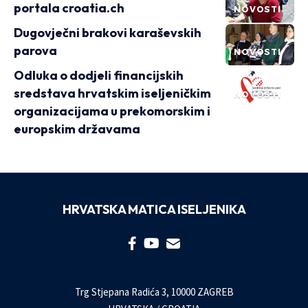
portala croatia.ch
NOVOSTI
Dugovječni brakovi karaševskih
parova
NOVOSTI
Odluka o dodjeli financijskih
sredstava hrvatskim iseljeničkim
NOVOSTI
organizacijama u prekomorskim i
europskim državama
HRVATSKA MATICA ISELJENIKA
Trg Stjepana Radića 3, 10000 ZAGREB