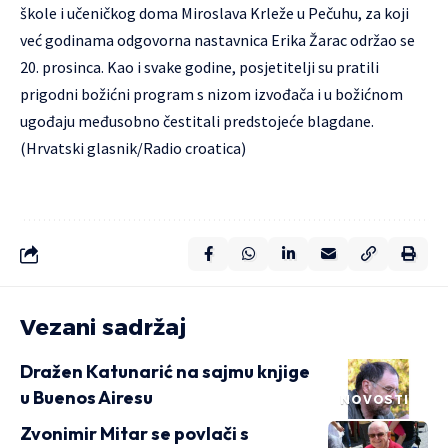
škole i učeničkog doma Miroslava Krleže u Pečuhu, za koji
već godinama odgovorna nastavnica Erika Žarac održao se
20. prosinca. Kao i svake godine, posjetitelji su pratili
prigodni božićni program s nizom izvođača i u božićnom
ugođaju međusobno čestitali predstojeće blagdane.
(Hrvatski glasnik/Radio croatica)
Vezani sadržaj
Dražen Katunarić na sajmu knjige
u Buenos Airesu
NOVOSTI
Zvonimir Mitar se povlači s