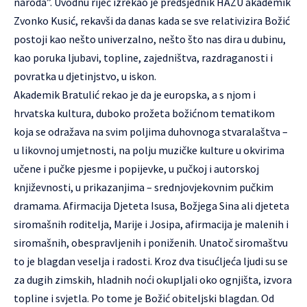
naroda”. Uvodnu riječ izrekao je predsjednik HAZU akademik
Zvonko Kusić, rekavši da danas kada se sve relativizira Božić
postoji kao nešto univerzalno, nešto što nas dira u dubinu,
kao poruka ljubavi, topline, zajedništva, razdraganosti i
povratka u djetinjstvo, u iskon.
Akademik Bratulić rekao je da je europska, a s njom i
hrvatska kultura, duboko prožeta božićnom tematikom
koja se odražava na svim poljima duhovnoga stvaralaštva –
u likovnoj umjetnosti, na polju muzičke kulture u okvirima
učene i pučke pjesme i popijevke, u pučkoj i autorskoj
književnosti, u prikazanjima – srednjovjekovnim pučkim
dramama. Afirmacija Djeteta Isusa, Božjega Sina ali djeteta
siromašnih roditelja, Marije i Josipa, afirmacija je malenih i
siromašnih, obespravljenih i poniženih. Unatoč siromaštvu
to je blagdan veselja i radosti. Kroz dva tisućljeća ljudi su se
za dugih zimskih, hladnih noći okupljali oko ognjišta, izvora
topline i svjetla. Po tome je Božić obiteljski blagdan. Od