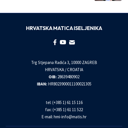
HRVATSKA MATICA ISELJENIKA
Trg Stjepana Radića 3, 10000 ZAGREB
HRVATSKA / CROATIA
OIB:
28639480902
IBAN:
HR8023900011100021305
tel: (+385 1) 61 15 116
fax: (+385 1) 61 11 522
E-mail:
hmi-info@matis.hr