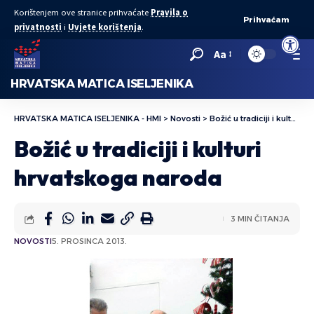
Korištenjem ove stranice prihvaćate
Pravila o
Prihvaćam
privatnosti
i
Uvjete korištenja
.
Open to
Aa
HRVATSKA MATICA ISELJENIKA
HRVATSKA MATICA ISELJENIKA - HMI
>
Novosti
>
Božić u tradiciji i kulturi hrvatskoga naroda
Božić u tradiciji i kulturi
hrvatskoga naroda
3 MIN ČITANJA
NOVOSTI
5. PROSINCA 2013.