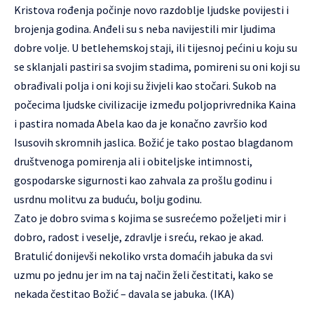
Kristova rođenja počinje novo razdoblje ljudske povijesti i
brojenja godina. Anđeli su s neba navijestili mir ljudima
dobre volje. U betlehemskoj staji, ili tijesnoj pećini u koju su
se sklanjali pastiri sa svojim stadima, pomireni su oni koji su
obrađivali polja i oni koji su živjeli kao stočari. Sukob na
počecima ljudske civilizacije između poljoprivrednika Kaina
i pastira nomada Abela kao da je konačno završio kod
Isusovih skromnih jaslica. Božić je tako postao blagdanom
društvenoga pomirenja ali i obiteljske intimnosti,
gospodarske sigurnosti kao zahvala za prošlu godinu i
usrdnu molitvu za buduću, bolju godinu.
Zato je dobro svima s kojima se susrećemo poželjeti mir i
dobro, radost i veselje, zdravlje i sreću, rekao je akad.
Bratulić donijevši nekoliko vrsta domaćih jabuka da svi
uzmu po jednu jer im na taj način želi čestitati, kako se
nekada čestitao Božić – davala se jabuka. (IKA)