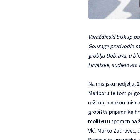
Varaždinski biskup poh
Gonzage predvodio mi
groblju Dobrava, u bl
Hrvatske, sudjelovao
Na misijsku nedjelju, 
Mariboru te tom prigo
režima, a nakon mise 
grobišta pripadnika h
molitvu u spomen na ž
Vlč. Marko Zadravec, d
Stanislava Lipovšeka, 