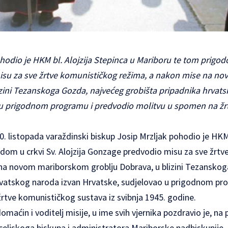
odio je HKM bl. Alojzija Stepinca u Mariboru te tom prigodom
su za sve žrtve komunističkog režima, a nakon mise na 
izini Tezanskoga Gozda, najvećeg grobišta pripadnika hrvat
 u prigodnom programu i predvodio molitvu u spomen na žr
20. listopada varaždinski biskup Josip Mrzljak pohodio je HKM 
dom u crkvi Sv. Alojzija Gonzage predvodio misu za sve žrt
na novom mariborskom groblju Dobrava, u blizini Tezanskog
rvatskog naroda izvan Hrvatske, sudjelovao u prigodnom pr
rtve komunističkog sustava iz svibnja 1945. godine.
omaćin i voditelj misije, u ime svih vjernika pozdravio je, na
celjskoga biskupa i administratora Mariborske nadbiskupije,