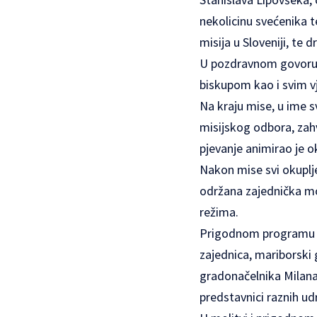
nekolicinu svećenika te
misija u Sloveniji, te d
U pozdravnom govoru b
biskupom kao i svim vje
Na kraju mise, u ime 
misijskog odbora, zahva
pjevanje animirao je o
Nakon mise svi okuplj
održana zajednička mol
režima.
Prigodnom programu i m
zajednica, mariborski 
gradonačelnika Milana 
predstavnici raznih udr