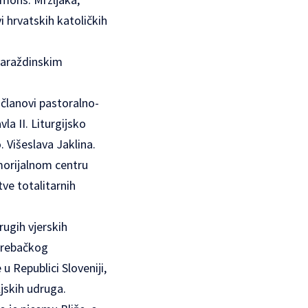
i hrvatskih katoličkih
varaždinskim
članovi pastoralno-
la II. Liturgijsko
 Višeslava Jaklina.
morijalnom centru
ve totalitarnih
rugih vjerskih
agrebačkog
 Republici Sloveniji,
ljskih udruga.