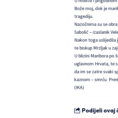
U molitvi i prigodnom 
Bože moj, dok je marib
tragediju.
Nazočnima su se obrati
Sabolić – izaslanik Ve
Nakon toga uslijedila 
te biskup Mrzljak u z
U blizini Maribora po 
uglavnom Hrvata, te s
da im se zatre svaki s
kaznom – smrću. Prema
(IKA)
Podijeli ovaj