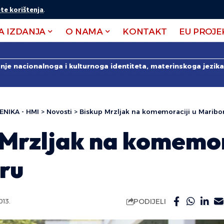
te korištenja
.
A IZDANJA
O NAMA
KONTAKT
EU PROJE
anje nacionalnoga i kulturnoga identiteta, materinskoga jezika 
ENIKA - HMI
>
Novosti
>
Biskup Mrzljak na komemoraciji u Maribo
 Mrzljak na komemor
ru
PODIJELI
013.