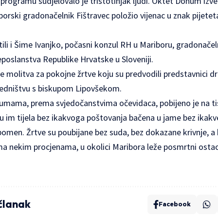
programu sudjelovalo je tristotinjak ljudi. Oktet Donum izve
orski gradonačelnik Fištravec položio vijenac u znak pijete
li i Šime Ivanjko, počasni konzul RH u Mariboru, gradonačel
leposlanstva Republike Hrvatske u Sloveniji.
je molitva za pokojne žrtve koju su predvodili predstavnici dr
ajedništvu s biskupom Lipovšekom.
šumama, prema svjedočanstvima očevidaca, pobijeno je na tisu
u im tijela bez ikakvoga poštovanja bačena u jame bez ika
pomen. Žrtve su poubijane bez suda, bez dokazane krivnje, a
 nekim procjenama, u okolici Maribora leže posmrtni ostaci 
 članak
Facebook