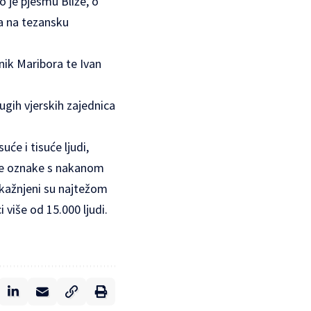
o je pjesmu Bliže, o
ta na tezansku
nik Maribora te Ivan
ugih vjerskih zajednica
će i tisuće ljudi,
kve oznake s nakanom
 kažnjeni su najtežom
više od 15.000 ljudi.