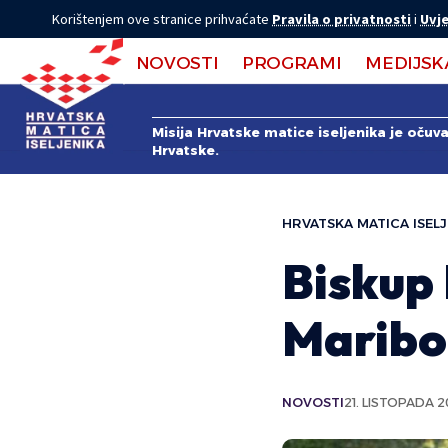
Korištenjem ove stranice prihvaćate
Pravila o privatnosti
i
Uvje
NOVOSTI
PROGRAMI
MEDIJSK
Misija Hrvatske matice iseljenika je očuv
Hrvatske.
HRVATSKA MATICA ISELJ
Biskup
Maribo
NOVOSTI
21. LISTOPADA 2