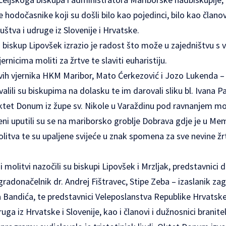
 hodočasnike koji su došli bilo kao pojedinci, bilo kao članov
ruštva i udruge iz Slovenije i Hrvatske.
iskup Lipovšek izrazio je radost što može u zajedništvu s 
rnicima moliti za žrtve te slaviti euharistiju.
svih vjernika HKM Maribor, Mato Ćerkezović i Jozo Lukenda – 
lili su biskupima na dolasku te im darovali sliku bl. Ivana Pav
ktet Donum iz župe sv. Nikole u Varaždinu pod ravnanjem mo.
eni uputili su se na mariborsko groblje Dobrava gdje je u Me
itva te su upaljene svijeće u znak spomena za sve nevine žrt
olitvi nazočili su biskupi Lipovšek i Mrzljak, predstavnici d
gradonačelnik dr. Andrej Fištravec, Stipe Zeba – izaslanik z
Bandića, te predstavnici Veleposlanstva Republike Hrvatske u
uga iz Hrvatske i Slovenije, kao i članovi i dužnosnici branite