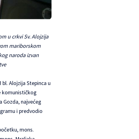
 u crkvi Sv. Alojzija
novom mariborskom
skog naroda izvan
tve
bl. Alojzija Stepinca u
ve komunističkog
a Gozda, najvećeg
ogramu i predvodio
 početku, mons.
 mons. Mrzljaka,