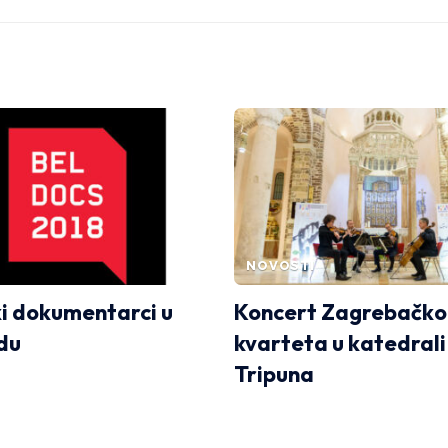
NOVOSTI
i dokumentarci u
Koncert Zagrebačk
du
kvarteta u katedrali
Tripuna