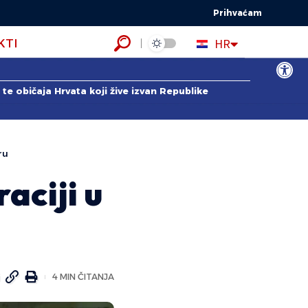
Prihvaćam
EN
HR
KTI
ES
Open to
te običaja Hrvata koji žive izvan Republike
ru
aciji u
4 MIN ČITANJA