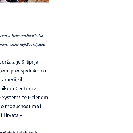
ncem, te Helenom Skračić. Na
nstvenika, koji žive i djeluju
ržala je 3. lipnja
ćem, predsjednikom i
 –američkih
dnikom Centra za
ace Systems te Helenom
o o mogućnostima i
i Hrvata –
ručnjak i dobitnik