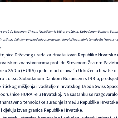
 se s prof. dr. Stevenom Živkom Pavletićem iz SAD-a, prof.dr.sc. Slobodanom Dankom Bosa
nostima i daljnjem unapređenju znanstveno tehnološke suradnje između RH i Hrvata – zna
e
stojnica Državnog ureda za Hrvate izvan Republike Hrvatske od
rvatskim znanstvenicima prof. dr. Stevenom Živkom Pavleti
e u SAD-u (
HURA
) i jednim od osnivača Udruženja hrvatsko
prof. dr.sc. Slobodanom Dankom Bosancem s IRB-a, predsje
 kritičkog mišljenja i voditeljem hrvatskog Ureda Swiss Sp
podružnice HURA -e
u Hrvatskoj
.
Na sastanku se razgovaral
znanstveno tehnološke suradnje između Republike Hrvatske 
 i djeluju izvan granica Republike Hrvatske.
ti hrvatski internist, hematolog i onkolog, svjetski priznati st