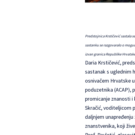
Predstojnica Krstičević sastala
sastanku se razgovaralo o moguć
izvan granica Republike Hrvatsk
Daria Krstičević, pred
sastanak s uglednim h
osnivačem Hrvatske ur
poduzetnika (ACAP), 
promicanje znanosti i
Skračić, voditeljicom
daljnjem unapređenju 
znanstvenika, koji žive
Prof. Pavletić, glasovi