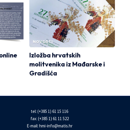
NOVOSTI
online
Izložba hrvatskih
molitvenika iz Mađarske i
Gradišća
tel: (+385 1) 61 15 116
fax: (+385 1) 61 11 522
E-mail:
hmi-info@matis.hr