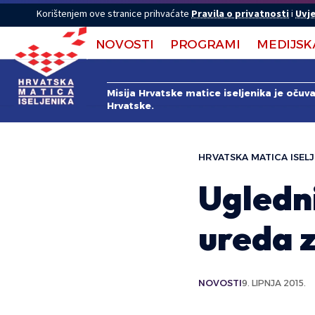
Korištenjem ove stranice prihvaćate
Pravila o privatnosti
i
Uvje
NOVOSTI
PROGRAMI
MEDIJSK
Misija Hrvatske matice iseljenika je očuv
Hrvatske.
HRVATSKA MATICA ISELJ
Ugledn
ureda 
NOVOSTI
9. LIPNJA 2015.