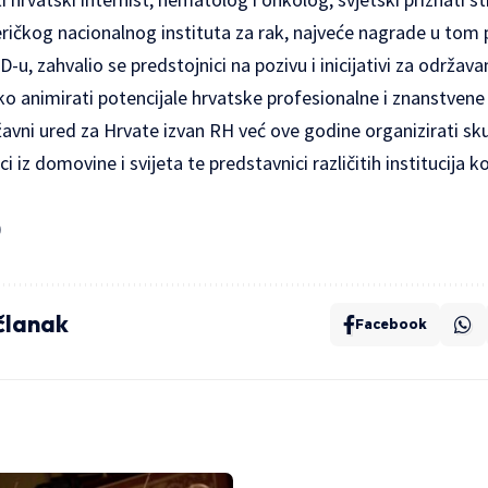
ičkog nacionalnog instituta za rak, najveće nagrade u tom
D-u, zahvalio se predstojnici na pozivu i inicijativi za održav
o animirati potencijale hrvatske profesionalne i znanstvene 
žavni ured za Hrvate izvan RH već ove godine organizirati s
i iz domovine i svijeta te predstavnici različitih institucija
)
 članak
Facebook