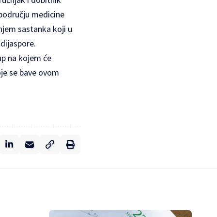
 području medicine
anjem sastanka koji u
dijaspore.
kup na kojem će
 koje se bave ovom