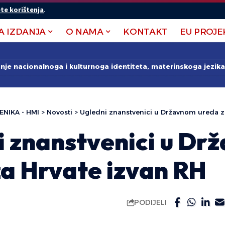
te korištenja
.
A IZDANJA
O NAMA
KONTAKT
EU PROJE
anje nacionalnoga i kulturnoga identiteta, materinskoga jezika 
ENIKA - HMI
>
Novosti
>
Ugledni znanstvenici u Državnom ureda z
i znanstvenici u Dr
za Hrvate izvan RH
PODIJELI