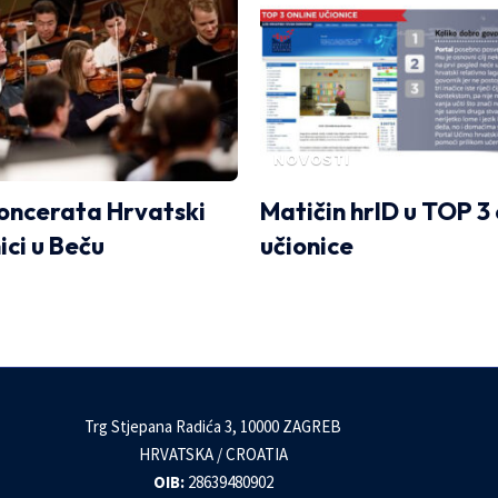
NOVOSTI
koncerata Hrvatski
Matičin hrID u TOP 3 
ici u Beču
učionice
Trg Stjepana Radića 3, 10000 ZAGREB
HRVATSKA / CROATIA
OIB:
28639480902