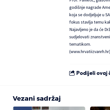
godišnje nagrade Amer
koja se dodjeljuje u SA
fokus stavlja temu kak
Najavljeno je da će Dr
sudjelovati znanstvenic
tematikom.
(
www.hrvatiizvanrh.hr
Podijeli ovaj
Vezani sadržaj