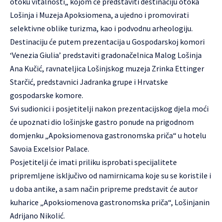
otoku vitalnosti„ kojom će predstaviti destinaciju otoka
Lošinja i Muzeja Apoksiomena, a ujedno i promovirati
selektivne oblike turizma, kao i podvodnu arheologiju.
Destinaciju će putem prezentacija u Gospodarskoj komori
‘Venezia Giulia’ predstaviti gradonačelnica Malog Lošinja
Ana Kučić, ravnateljica Lošinjskog muzeja Zrinka Ettinger
Starčić, predstavnici Jadranka grupe i Hrvatske
gospodarske komore.
Svi sudionici i posjetitelji nakon prezentacijskog djela moći
će upoznati dio lošinjske gastro ponude na prigodnom
domjenku „Apoksiomenova gastronomska priča“ u hotelu
Savoia Excelsior Palace.
Posjetitelji će imati priliku isprobati specijalitete
pripremljene isključivo od namirnicama koje su se koristile i
u doba antike, a sam način pripreme predstavit će autor
kuharice „Apoksiomenova gastronomska priča“, Lošinjanin
Adrijano Nikolić.