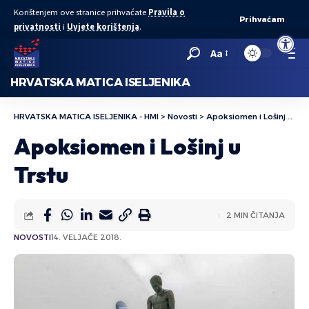
Korištenjem ove stranice prihvaćate
Pravila o
Prihvaćam
privatnosti
i
Uvjete korištenja
.
Open to
Aa
HRVATSKA MATICA ISELJENIKA
HRVATSKA MATICA ISELJENIKA - HMI
>
Novosti
>
Apoksiomen i Lošinj u Trstu
Apoksiomen i Lošinj u
Trstu
2 MIN ČITANJA
NOVOSTI
14. VELJAČE 2018.