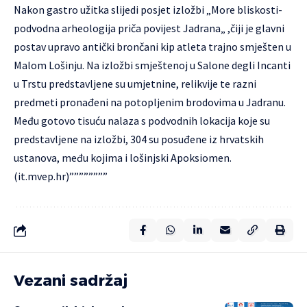
Nakon gastro užitka slijedi posjet izložbi „More bliskosti-
podvodna arheologija priča povijest Jadrana„ ,čiji je glavni
postav upravo antički brončani kip atleta trajno smješten u
Malom Lošinju. Na izložbi smještenoj u Salone degli Incanti
u Trstu predstavljene su umjetnine, relikvije te razni
predmeti pronađeni na potopljenim brodovima u Jadranu.
Među gotovo tisuću nalaza s podvodnih lokacija koje su
predstavljene na izložbi, 304 su posuđene iz hrvatskih
ustanova, među kojima i lošinjski Apoksiomen.
(
it.mvep.hr
)””””””””
Vezani sadržaj