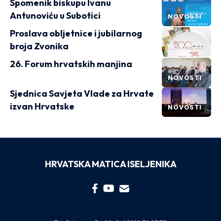
Spomenik biskupu Ivanu
Antunoviću u Subotici
NOVOSTI
Proslava obljetnice i jubilarnog
broja Zvonika
NOVOSTI
26. Forum hrvatskih manjina
NOVOSTI
Sjednica Savjeta Vlade za Hrvate
izvan Hrvatske
NOVOSTI
HRVATSKA MATICA ISELJENIKA