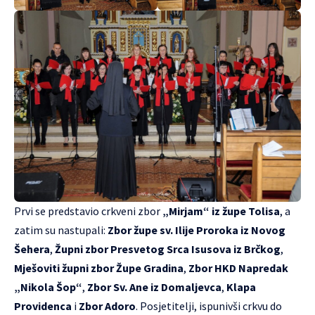
Prvi se predstavio crkveni zbor
„Mirjam“ iz župe Tolisa
, a
zatim su nastupali:
Zbor župe sv. Ilije Proroka iz Novog
Šehera
,
Župni zbor Presvetog Srca Isusova iz Brčkog
,
Mješoviti župni zbor Župe Gradina
,
Zbor HKD Napredak
„Nikola Šop“
,
Zbor Sv. Ane iz Domaljevca
,
Klapa
Providenca
i
Zbor Adoro
. Posjetitelji, ispunivši crkvu do