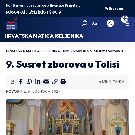
Korištenjem ove stranice prihvaćate
Pravila o
Prihvaćam
privatnosti
i
Uvjete korištenja
.
Open to
Aa
HRVATSKA MATICA ISELJENIKA
HRVATSKA MATICA ISELJENIKA - HMI
>
Novosti
>
9. Susret zborova u Tolisi
9. Susret zborova u Tolisi
4 MIN ČITANJA
NOVOSTI
12. STUDENOGA 2024.