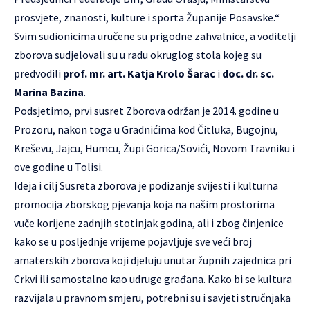
prosvjete, znanosti, kulture i sporta Županije Posavske.“
Svim sudionicima uručene su prigodne zahvalnice, a voditelji
zborova sudjelovali su u radu okruglog stola kojeg su
predvodili
prof. mr. art. Katja Krolo Šarac
i
doc. dr. sc.
Marina Bazina
.
Podsjetimo, prvi susret Zborova održan je 2014. godine u
Prozoru, nakon toga u Gradnićima kod Čitluka, Bugojnu,
Kreševu, Jajcu, Humcu, Župi Gorica/Sovići, Novom Travniku i
ove godine u Tolisi.
Ideja i cilj Susreta zborova je podizanje svijesti i kulturna
promocija zborskog pjevanja koja na našim prostorima
vuče korijene zadnjih stotinjak godina, ali i zbog činjenice
kako se u posljednje vrijeme pojavljuje sve veći broj
amaterskih zborova koji djeluju unutar župnih zajednica pri
Crkvi ili samostalno kao udruge građana. Kako bi se kultura
razvijala u pravnom smjeru, potrebni su i savjeti stručnjaka