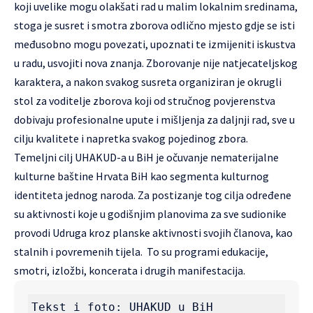
koji uvelike mogu olakšati rad u malim lokalnim sredinama,
stoga je susret i smotra zborova odlično mjesto gdje se isti
međusobno mogu povezati, upoznati te izmijeniti iskustva
u radu, usvojiti nova znanja. Zborovanje nije natjecateljskog
karaktera, a nakon svakog susreta organiziran je okrugli
stol za voditelje zborova koji od stručnog povjerenstva
dobivaju profesionalne upute i mišljenja za daljnji rad, sve u
cilju kvalitete i napretka svakog pojedinog zbora.
Temeljni cilj UHAKUD-a u BiH je očuvanje nematerijalne
kulturne baštine Hrvata BiH kao segmenta kulturnog
identiteta jednog naroda. Za postizanje tog cilja određene
su aktivnosti koje u godišnjim planovima za sve sudionike
provodi Udruga kroz planske aktivnosti svojih članova, kao
stalnih i povremenih tijela. To su programi edukacije,
smotri, izložbi, koncerata i drugih manifestacija.
Tekst i foto: UHAKUD u BiH