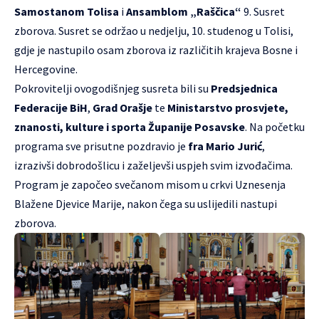
Samostanom Tolisa
i
Ansamblom „Raščica“
9. Susret
zborova. Susret se održao u nedjelju, 10. studenog u Tolisi,
gdje je nastupilo osam zborova iz različitih krajeva Bosne i
Hercegovine.
Pokrovitelji ovogodišnjeg susreta bili su
Predsjednica
Federacije BiH
,
Grad Orašje
te
Ministarstvo prosvjete,
znanosti, kulture i sporta Županije Posavske
. Na početku
programa sve prisutne pozdravio je
fra Mario Jurić
,
izrazivši dobrodošlicu i zaželjevši uspjeh svim izvođačima.
Program je započeo svečanom misom u crkvi Uznesenja
Blažene Djevice Marije, nakon čega su uslijedili nastupi
zborova.