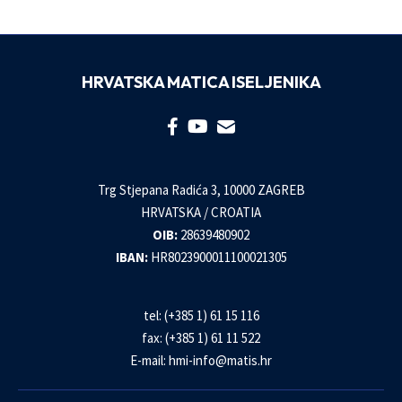
HRVATSKA MATICA ISELJENIKA
Trg Stjepana Radića 3, 10000 ZAGREB
HRVATSKA / CROATIA
OIB:
28639480902
IBAN:
HR8023900011100021305
tel: (+385 1) 61 15 116
fax: (+385 1) 61 11 522
E-mail:
hmi-info@matis.hr