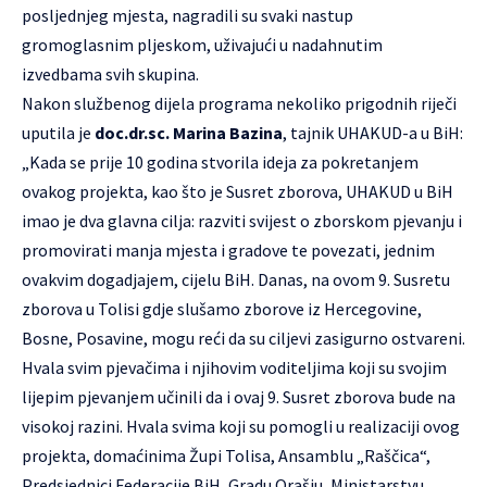
posljednjeg mjesta, nagradili su svaki nastup
gromoglasnim pljeskom, uživajući u nadahnutim
izvedbama svih skupina.
Nakon službenog dijela programa nekoliko prigodnih riječi
uputila je
doc.dr.sc. Marina Bazina
, tajnik UHAKUD-a u BiH:
„Kada se prije 10 godina stvorila ideja za pokretanjem
ovakog projekta, kao što je Susret zborova, UHAKUD u BiH
imao je dva glavna cilja: razviti svijest o zborskom pjevanju i
promovirati manja mjesta i gradove te povezati, jednim
ovakvim dogadjajem, cijelu BiH. Danas, na ovom 9. Susretu
zborova u Tolisi gdje slušamo zborove iz Hercegovine,
Bosne, Posavine, mogu reći da su ciljevi zasigurno ostvareni.
Hvala svim pjevačima i njihovim voditeljima koji su svojim
lijepim pjevanjem učinili da i ovaj 9. Susret zborova bude na
visokoj razini. Hvala svima koji su pomogli u realizaciji ovog
projekta, domaćinima Župi Tolisa, Ansamblu „Raščica“,
Predsjednici Federacije BiH, Gradu Orašju, Ministarstvu