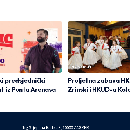
NOVOSTI
ki predsjednički
Proljetna zabava H
t iz Punta Arenasa
Zrinski i HKUD-a Kol
Trg Stjepana Radića 3, 10000 ZAGREB