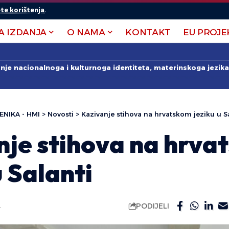
te korištenja
.
A IZDANJA
O NAMA
KONTAKT
EU PROJE
anje nacionalnoga i kulturnoga identiteta, materinskoga jezika 
ENIKA - HMI
>
Novosti
>
Kazivanje stihova na hrvatskom jeziku u S
nje stihova na hrva
u Salanti
PODIJELI
.