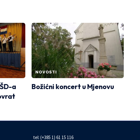
NOVOSTI
KŠD-a
Božićni koncert u Mjenovu
ovrat
tel: (+385 1) 61 15 116