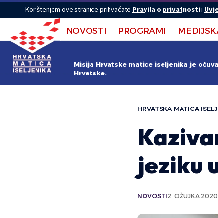
Korištenjem ove stranice prihvaćate
Pravila o privatnosti
i
Uvje
NOVOSTI
PROGRAMI
MEDIJSK
Misija Hrvatske matice iseljenika je očuv
Hrvatske.
HRVATSKA MATICA ISELJ
Kaziva
jeziku 
NOVOSTI
2. OŽUJKA 2020