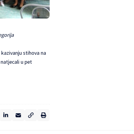
egorija
u kazivanju stihova na
natjecali u pet