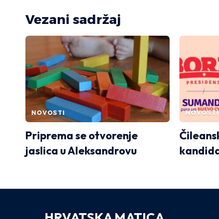
Vezani sadržaj
NOVOSTI
NOVOSTI
Priprema se otvorenje
Čileans
jaslica u Aleksandrovu
kandida
HRVATSKA MATICA